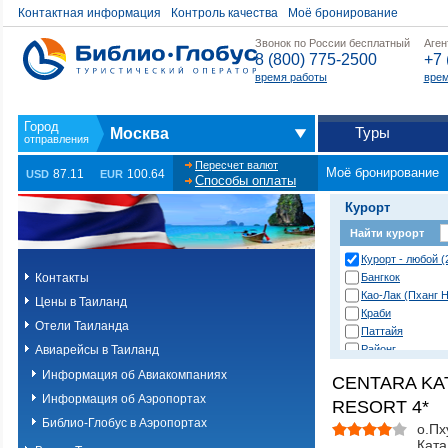
Контактная информация
Контроль качества
Моё бронирование
Звонок по России бесплатный
Аген
8 (800) 775-2500
+7 
время работы
врем
Туры
Москва
Пересчет валют
Моё бронирование
87.11
100.64
USD
EUR
Способы оплаты
Курорт
Найти курорт
Курорт - любой (
Контакты
Бангкок
Као-Лак (Пханг Н
Цены в Таиланд
Краби
Отели Таиланда
Паттайя
Авиарейсы в Таиланд
Районг
Хуа Хин (Ча Ам)
Информация об Авиакомпаниях
CENTARA KA
о. Пханган
Информация об Аэропортах
RESORT 4*
о.Ланта
о.Пхи-Пхи
Библио-Глобус в Аэропортах
о.Пх
о.Пхукет. Другие
Ката