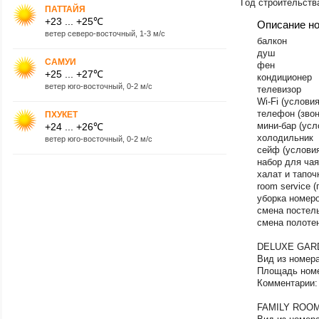
Год строительства
ПАТТАЙЯ
+23 ... +25℃
Описание н
ветер северо-восточный, 1-3 м/с
балкон
душ
САМУИ
фен
+25 ... +27℃
кондиционер
ветер юго-восточный, 0-2 м/с
телевизор
Wi-Fi (услови
телефон (зво
ПХУКЕТ
мини-бар (усл
+24 ... +26℃
холодильник
ветер юго-восточный, 0-2 м/с
сейф (услови
набор для чая
халат и тапоч
room service (
уборка номеро
смена постель
смена полоте
DELUXE GA
Вид из номера
Площадь номе
Комментарии: 
FAMILY ROO