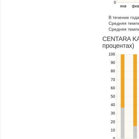
right
0
янв
фев
keys
to
В течение год
navigate
Средняя темпе
through
Средняя темпе
items
in
CENTARA KAT
a
процентах)
series.
100
Use
the
90
up
80
and
down
70
keys
60
to
navigate
50
between
40
series.
Use
30
the
20
left
10
and
right
0