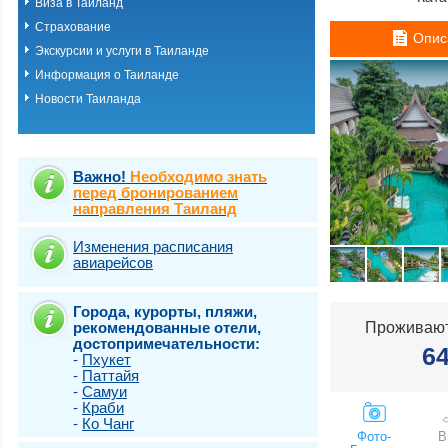
Виза в Таиланд
о.Пхукет. Пляж 
Страхование
о.Пхукет. Пляж 
Опис
о.Пхукет. Пляж 
Экскурсии и услуги в Таиланде
о.Пхукет. Пляж К
Информация о Таиланде
о.Пхукет. Пляж 
Новости Таиланда
о.Пхукет. Пляж 
о.Пхукет. Пляж 
о.Пхукет. Пляж 
о.Пхукет. Пляж 
о.Пхукет. Пляж 
Важно!
Необходимо знать
о.Пхукет. Пляж 
перед бронированием
направления Таиланд
о.Пхукет. Пляж 
о.Пхукет. Пляж Т
о.Самет
Изменения расписания
авиарейсов
о.Самуи
о.Чанг
Города, курорты, пляжи,
рекомендованные отели,
Проживают
достопримечательности:
6
-
Пхукет
-
Паттайя
-
Самуи
-
Краби
-
Ко Чанг
Фото-
В