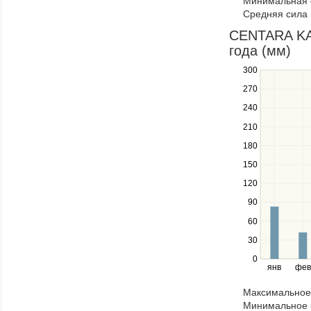
Минимальная 
through
Средняя сила 
items
in
CENTARA KAT
a
года (мм)
series.
300
Use
the
270
up
240
and
down
210
keys
180
to
navigate
150
between
120
series.
Use
90
the
60
left
30
and
right
0
янв
фев
keys
to
Максимальное 
navigate
Минимальное к
through