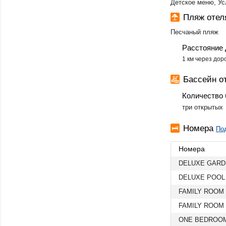
Детское меню, Усл
Пляж оте
Песчаный пляж
Расстояние 
​1 км через до
Бассейн о
Количество 
​три открытых
Номера
По
Номера
DELUXE GARD
DELUXE POOL
FAMILY ROOM
FAMILY ROOM
ONE BEDROOM