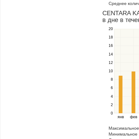
Среднее колич
items
in
CENTARA KAT
a
в дне в тече
series.
20
Use
the
18
up
16
and
down
14
keys
12
to
navigate
10
between
8
series.
Use
6
the
4
left
2
and
right
0
янв
фев
keys
to
Максимальное 
navigate
Минимальное к
through