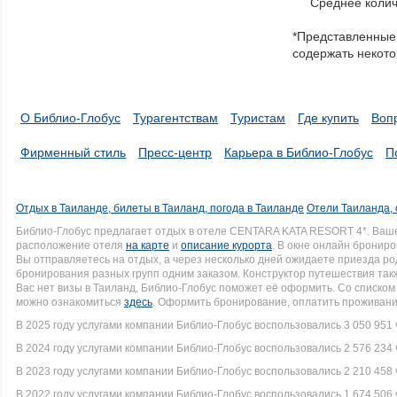
Среднее колич
items
in
*Представленные 
a
содержать некото
series.
О Библио-Глобус
Турагентствам
Туристам
Где купить
Воп
Фирменный стиль
Пресс-центр
Карьера в Библио-Глобус
П
Отдых в Таиланде, билеты в Таиланд, погода в Таиланде
Отели Таиланда, 
Библио-Глобус предлагает отдых в отеле CENTARA KATA RESORT 4*. Ваш
расположение отеля
на карте
и
описание курорта
. В окне онлайн брониро
Вы отправляетесь на отдых, а через несколько дней ожидаете приезда р
бронирования разных групп одним заказом. Конструктор путешествия такж
Вас нет визы в Таиланд, Библио-Глобус поможет её оформить. Со списк
можно ознакомиться
здесь
. Оформить бронирование, оплатить проживание
В 2025 году услугами компании Библио-Глобус воспользовались 3 050 951 
В 2024 году услугами компании Библио-Глобус воспользовались 2 576 234 
В 2023 году услугами компании Библио-Глобус воспользовались 2 210 458 
В 2022 году услугами компании Библио-Глобус воспользовались 1 674 506 