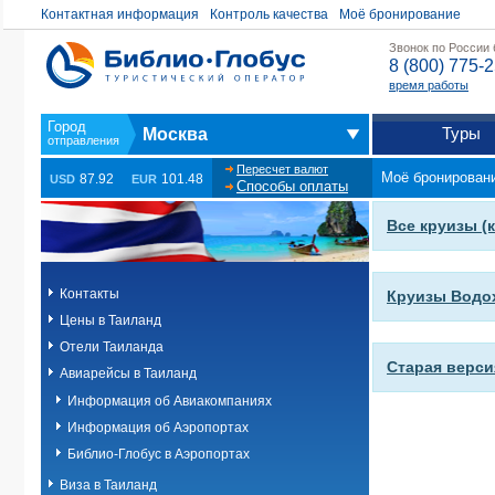
Контактная информация
Контроль качества
Моё бронирование
Звонок по России
8 (800) 775-
время работы
Туры
Москва
Пересчет валют
Моё бронирован
87.92
101.48
USD
EUR
Способы оплаты
Все круизы (
Контакты
Круизы Водо
Цены в Таиланд
Отели Таиланда
Старая верси
Авиарейсы в Таиланд
Информация об Авиакомпаниях
Информация об Аэропортах
Библио-Глобус в Аэропортах
Виза в Таиланд