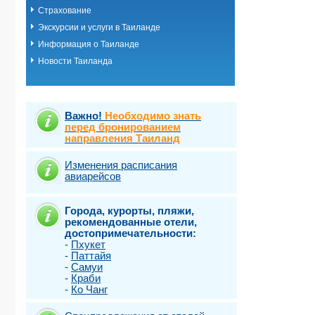
Страхование
Экскурсии и услуги в Таиланде
Информация о Таиланде
Новости Таиланда
Важно!
Необходимо знать
перед бронированием
направления Таиланд
Изменения расписания
авиарейсов
Города, курорты, пляжи,
рекомендованные отели,
достопримечательности:
-
Пхукет
-
Паттайя
-
Самуи
-
Краби
-
Ко Чанг