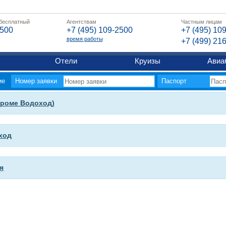
 бесплатный
Агентствам
Частным лицам
2500
+7 (495) 109-2500
+7 (495) 10
время работы
+7 (499) 21
Отели
Круизы
Авиа
ие
Номер заявки
Паспорт
кроме Водоход)
ход
я