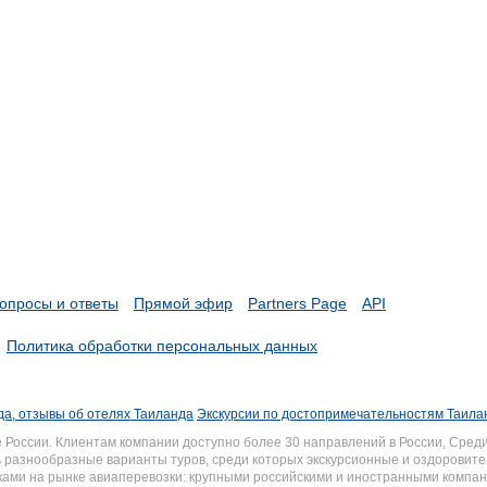
опросы и ответы
Прямой эфир
Partners Page
API
Политика обработки персональных данных
а, отзывы об отелях Таиланда
Экскурсии по достопримечательностям Таила
России. Клиентам компании доступно более 30 направлений в России, Среди
разнообразные варианты туров, среди которых экскурсионные и оздоровите
иками на рынке авиаперевозки: крупными российскими и иностранными комп