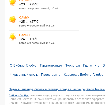
ПАТТАЙЯ
+23 ... +25℃
ветер северо-восточный, 1-3 м/с
САМУИ
+25 ... +27℃
ветер юго-восточный, 0-2 м/с
ПХУКЕТ
+24 ... +26℃
ветер юго-восточный, 0-2 м/с
О Библио-Глобус
Турагентствам
Туристам
Где купить
В
Фирменный стиль
Пресс-центр
Карьера в Библио-Глобус
Отдых в Таиланде, билеты в Таиланд, погода в Таиланде
Отели Таиланд
Библио-Глобус
занимает лидирующие позиции на туристическом рынке 
Ближнем Востоке. Онлайн-система бронирования позволяет оформить 
Библио-Глобус сотрудничает с 25 000 агентств и надежными поставщ