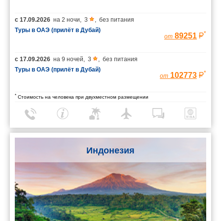
с
17.09.2026
на
2 ночи
,
3
,
без питания
Туры в ОАЭ (прилёт в Дубай)
*
89251
от
с
17.09.2026
на
9 ночей
,
3
,
без питания
Туры в ОАЭ (прилёт в Дубай)
*
102773
от
*
Стоимость на человека при двухместном размещении
Индонезия