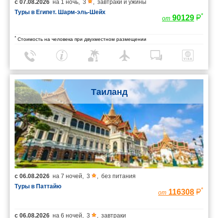
с
07.08.2026
на
1 ночь
,
3
,
завтраки и ужины
Туры в Египет. Шарм-эль-Шейх
*
90129
от
*
Стоимость на человека при двухместном размещении
Таиланд
с
06.08.2026
на
7 ночей
,
3
,
без питания
Туры в Паттайю
*
116308
от
с
06.08.2026
на
6 ночей
,
3
,
завтраки