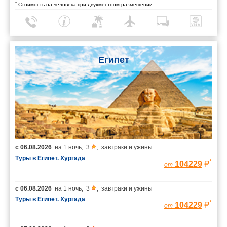
*
Стоимость на человека при двухместном размещении
Египет
с
06.08.2026
на
1 ночь
,
3
,
завтраки и ужины
Туры в Египет. Хургада
*
104229
от
с
06.08.2026
на
1 ночь
,
3
,
завтраки и ужины
Туры в Египет. Хургада
*
104229
от