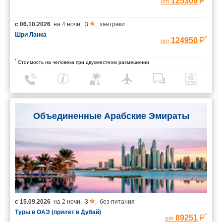
125309
от
с
06.10.2026
на
4 ночи
,
3
,
завтраки
Шри Ланка
*
124950
от
*
Стоимость на человека при двухместном размещении
Объединенные Арабские Эмираты
с
15.09.2026
на
2 ночи
,
3
,
без питания
Туры в ОАЭ (прилёт в Дубай)
*
89251
от