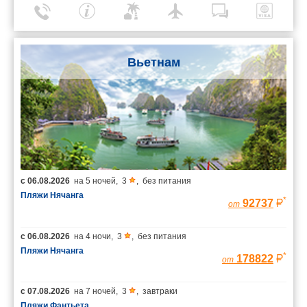
Вьетнам
с
06.08.2026
на
5 ночей
,
3
,
без питания
Пляжи Нячанга
*
92737
от
с
06.08.2026
на
4 ночи
,
3
,
без питания
Пляжи Нячанга
*
178822
от
с
07.08.2026
на
7 ночей
,
3
,
завтраки
Пляжи Фантьета