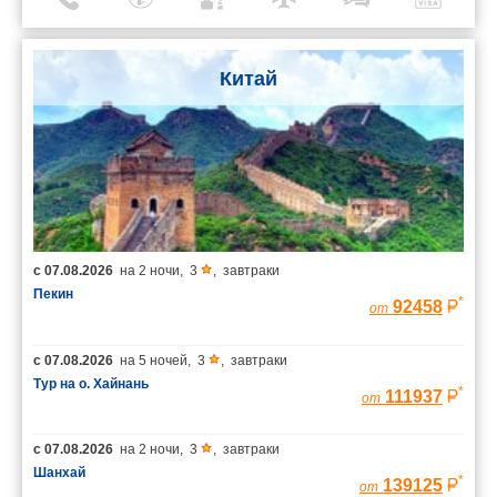
Китай
с
07.08.2026
на
2 ночи
,
3
,
завтраки
Пекин
*
92458
от
с
07.08.2026
на
5 ночей
,
3
,
завтраки
Тур на о. Хайнань
*
111937
от
с
07.08.2026
на
2 ночи
,
3
,
завтраки
Шанхай
*
139125
от