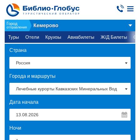
Город
Кемерово
отправления
Туры
Отели
Круизы
Авиабилеты
Ж/Д Билеты
Ст
Страна
Города и маршруты
Дата начала
Ночи