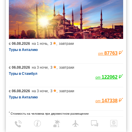
с
06.08.2026
на
1 ночь
,
3
,
завтраки
Туры в Анталию
*
87763
от
с
06.08.2026
на
3 ночи
,
3
,
завтраки
Туры в Стамбул
*
122062
от
с
06.08.2026
на
3 ночи
,
3
,
завтраки
Туры в Анталию
*
147338
от
*
Стоимость на человека при двухместном размещении