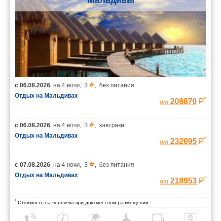
с
06.08.2026
на
4 ночи
,
3
,
без питания
Отдых на Мальдивах
*
206870
от
с
06.08.2026
на
4 ночи
,
3
,
завтраки
Отдых на Мальдивах
*
232095
от
с
07.08.2026
на
4 ночи
,
3
,
без питания
Отдых на Мальдивах
*
218953
от
*
Стоимость на человека при двухместном размещении