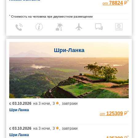
*
78824
от
*
Стоимость на человека при двухместном размещении
Шри-Ланка
с
03.10.2026
на
3 ночи
,
3
,
завтраки
Шри Ланка
*
125309
от
с
03.10.2026
на
3 ночи
,
3
,
завтраки
Шри Ланка
*