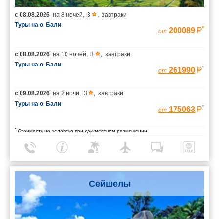
с
08.08.2026
на
8 ночей
,
3
,
завтраки
Туры на о. Бали
*
200089
от
с
08.08.2026
на
10 ночей
,
3
,
завтраки
Туры на о. Бали
*
261990
от
с
09.08.2026
на
2 ночи
,
3
,
завтраки
Туры на о. Бали
*
175063
от
*
Стоимость на человека при двухместном размещении
Сейшелы