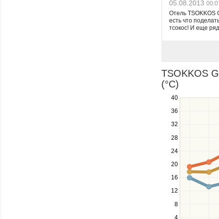
05.08.2013
00:0
Отель TSOKKOS G
есть что поделать
тсокос! И еще ря
TSOKKOS GAR
(°C)
40
Use
the
36
up
32
and
down
28
keys
24
to
navigate
20
between
16
series.
12
Use
the
8
left
4