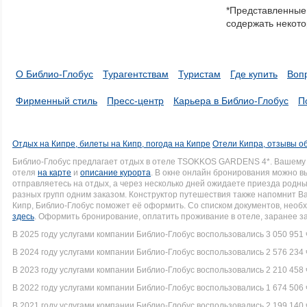
in
*Представленные 
a
содержать некото
series.
О Библио-Глобус
Турагентствам
Туристам
Где купить
Воп
Фирменный стиль
Пресс-центр
Карьера в Библио-Глобус
П
Отдых на Кипре, билеты на Кипр, погода на Кипре
Отели Кипра, отзывы о
Библио-Глобус предлагает отдых в отеле TSOKKOS GARDENS 4*. Вашему
отеля
на карте
и
описание курорта
. В окне онлайн бронирования можно вы
отправляетесь на отдых, а через несколько дней ожидаете приезда родн
разных групп одним заказом. Конструктор путешествия также напомнит Вам
Кипр, Библио-Глобус поможет её оформить. Со списком документов, нео
здесь
. Оформить бронирование, оплатить проживание в отеле, заранее з
В 2025 году услугами компании Библио-Глобус воспользовались 3 050 951 
В 2024 году услугами компании Библио-Глобус воспользовались 2 576 234 
В 2023 году услугами компании Библио-Глобус воспользовались 2 210 458 
В 2022 году услугами компании Библио-Глобус воспользовались 1 674 506 
В 2021 году услугами компании Библио-Глобус воспользовались 2 199 140 