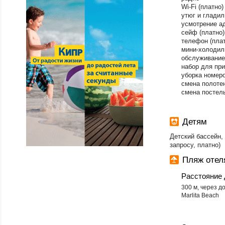
Wi-Fi (платно)
утюг и гладил
усмотрение а
сейф (платно)
телефон (плат
мини-холодиль
обслуживание
набор для пр
уборка номеро
смена полотен
смена постель
Детям
Детский бассейн,
запросу, платно)
Пляж оте
Расстояние 
300 м, через д
Marlita Beach