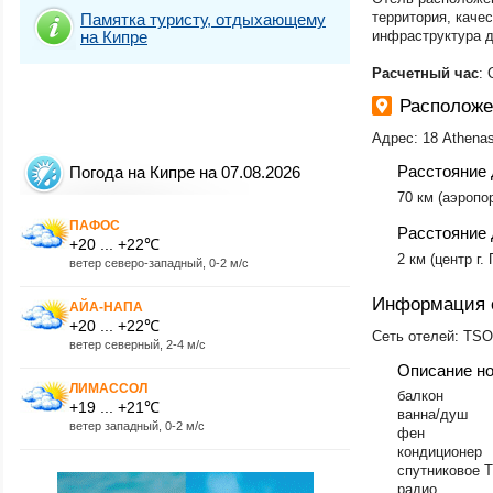
территория, каче
Памятка туристу, отдыхающему
на Кипре
инфраструктура д
Расчетный час
: 
Располож
Адрес: 18 Athenas 
Расстояние 
Погода на Кипре на 07.08.2026
70 км (аэропор
ПАФОС
Расстояние 
+20 ... +22℃
2 км (центр г.
ветер северо-западный, 0-2 м/с
Информация 
АЙА-НАПА
+20 ... +22℃
Сеть отелей: TSO
ветер северный, 2-4 м/с
Описание н
ЛИМАССОЛ
​балкон
+19 ... +21℃
ванна/душ
ветер западный, 0-2 м/с
фен
кондиционер
спутниковое T
радио