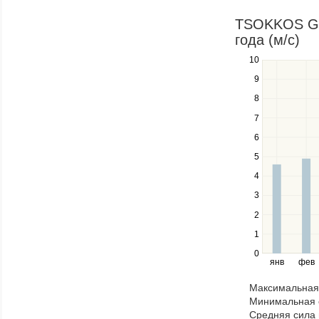
to
navigate
TSOKKOS GAR
through
года (м/c)
items
in
10
Use
a
the
9
series.
up
8
and
down
7
keys
6
to
navigate
5
between
4
series.
Use
3
the
2
left
1
and
right
0
янв
фев
keys
to
Максимальная 
navigate
Минимальная 
through
Средняя сила 
items