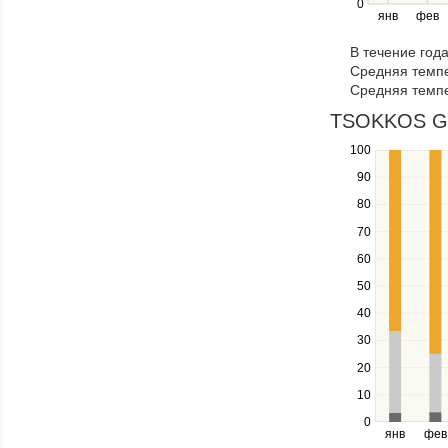
0
янв
фев
keys
to
В течение год
navigate
Средняя темпе
through
Средняя темпе
items
in
TSOKKOS GAR
a
100
Use
series.
the
90
up
80
and
down
70
keys
60
to
navigate
50
between
40
series.
Use
30
the
20
left
10
and
right
0
янв
фев
keys