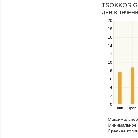
in
TSOKKOS GA
a
дне в течени
series.
20
Use
the
18
up
16
and
down
14
keys
12
to
navigate
10
between
8
series.
Use
6
the
4
left
2
and
right
0
янв
фев
keys
to
Максимальное 
navigate
Минимальное к
through
Среднее колич
items