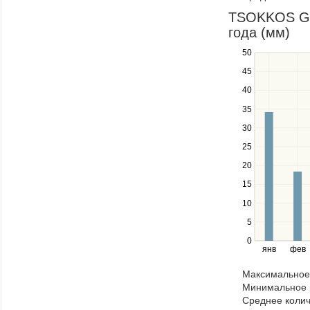
in
TSOKKOS GAR
a
года (мм)
series.
50
Use
the
45
up
40
and
down
35
keys
30
to
navigate
25
between
20
series.
15
Use
the
10
left
5
and
right
0
янв
фев
keys
to
Максимальное 
navigate
Минимальное к
through
Среднее колич
items