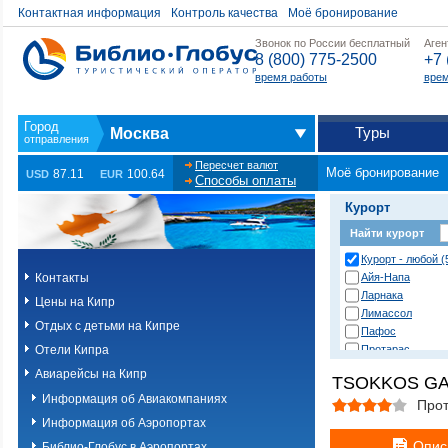
Контактная информация
Контроль качества
Моё бронирование
Звонок по России бесплатный
Аген
8 (800) 775-2500
+7 
время работы
врем
Туры
Москва
Пересчет валют
Моё бронирование
87.11
100.64
USD
EUR
Способы оплаты
Курорт
Найти курорт
Курорт - любой (
Контакты
Айя-Напа
Ларнака
Цены на Кипр
Лимассол
Отдых с детьми на Кипре
Пафос
Отели Кипра
Протарас
Авиарейсы на Кипр
TSOKKOS GA
Информация об Авиакомпаниях
Про
Информация об Аэропортах
Опис
Библио-Глобус в Аэропортах