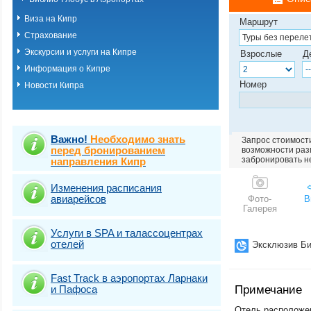
Виза на Кипр
Маршрут
Страхование
Экскурсии и услуги на Кипре
Взрослые
Д
Информация о Кипре
Номер
Новости Кипра
Важно!
Необходимо знать
Запрос стоимости
перед бронированием
возможности разм
забронировать н
направления Кипр
Изменения расписания
авиарейсов
Фото-
В
Галерея
Услуги в SPA и талассоцентрах
отелей
Эксклюзив Би
Fast Traсk в аэропортах Ларнаки
и Пафоса
Примечание
Отель расположен