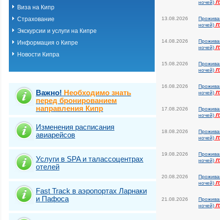
ночей)
Л
Виза на Кипр
Страхование
13.08.2026
Прожива
ночей)
Л
Экскурсии и услуги на Кипре
14.08.2026
Прожива
Информация о Кипре
ночей)
Л
Новости Кипра
15.08.2026
Прожива
ночей)
Л
16.08.2026
Прожива
Важно!
Необходимо знать
ночей)
Л
перед бронированием
направления Кипр
17.08.2026
Прожива
ночей)
Л
Изменения расписания
18.08.2026
Прожива
авиарейсов
ночей)
Л
19.08.2026
Прожива
Услуги в SPA и талассоцентрах
ночей)
Л
отелей
20.08.2026
Прожива
ночей)
Л
Fast Traсk в аэропортах Ларнаки
и Пафоса
21.08.2026
Прожива
ночей)
Л