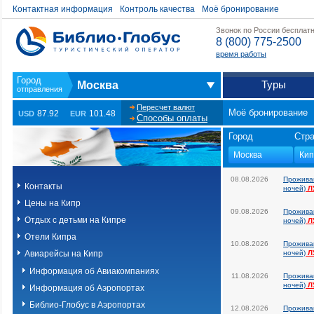
Контактная информация
Контроль качества
Моё бронирование
Звонок по России бесплат
8 (800) 775-2500
время работы
Туры
Москва
Пересчет валют
Моё бронирование
87.92
101.48
USD
EUR
Способы оплаты
Город
Стр
08.08.2026
Прожива
Контакты
ночей)
Л
Цены на Кипр
09.08.2026
Прожива
Отдых с детьми на Кипре
ночей)
Л
Отели Кипра
10.08.2026
Прожива
Авиарейсы на Кипр
ночей)
Л
Информация об Авиакомпаниях
11.08.2026
Прожива
ночей)
Л
Информация об Аэропортах
Библио-Глобус в Аэропортах
12.08.2026
Прожива