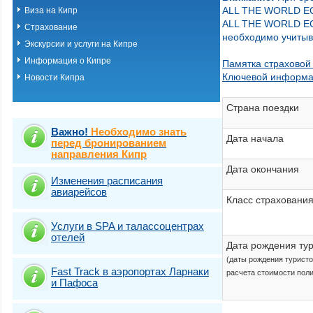
ALL THE WORLD 
Виза на Кипр
ALL THE WORLD 
Страхование
необходимо учитыв
Экскурсии и услуги на Кипре
Информация о Кипре
Памятка страховой
Ключевой информа
Новости Кипра
Страна поездки
Важно!
Необходимо знать
Дата начала
перед бронированием
направления Кипр
Дата окончания
Изменения расписания
авиарейсов
Класс страховани
Услуги в SPA и талассоцентрах
отелей
Дата рождения ту
(даты рождения турист
Fast Traсk в аэропортах Ларнаки
расчета стоимости пол
и Пафоса