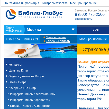
Контактная информация
Контроль качества
Моё бронирование
Звонок по России бесплат
8 (800) 775-2500
время работы
Туры
Москва
Пересчет валют
Моё бронирование
86.59
99.71
USD
EUR
Способы оплаты
Страховка 
Важно! Для страх
Контакты
При он-лайн офор
Цены на Кипр
территорию страхов
договор вступает в
Отдых с детьми на Кипре
Таким образом, в с
Отели Кипра
непосредственно на
Авиарейсы на Кипр
условиями, начинае
Важно!
Данные усл
Информация об Авиакомпаниях
территории РФ.
Информация об Аэропортах
Библио-Глобус в Аэропортах
Внимание!
При бро