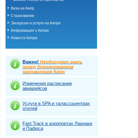
Виза на Кипр
Страхование
Экскурсии и услуги на Кипре
Информация о Кипре
Новости Кипра
Важно!
Необходимо знать
перед бронированием
направления Кипр
Изменения расписания
авиарейсов
Услуги в SPA и талассоцентрах
отелей
Fast Traсk в аэропортах Ларнаки
и Пафоса