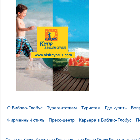
О Библио-Глобус
Турагентствам
Туристам
Где купить
Воп
Фирменный стиль
Пресс-центр
Карьера в Библио-Глобус
П
Отдых на Кипре, билеты на Кипр, погода на Кипре
Отели Кипра, отзывы о