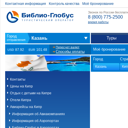
Контактная информация
Контроль качества
Моё бронирование
Звонок по России бесплат
8 (800) 775-2500
время работы
Туры
Казань
Пересчет валют
Моё бронирование
87.92
101.48
USD
EUR
Способы оплаты
Город
Стр
Контакты
Цены на Кипр
Отдых с детьми на Кипре
Отели Кипра
Авиарейсы на Кипр
Информация об Авиакомпаниях
Информация об Аэропортах
Библио-Глобус в Аэропортах