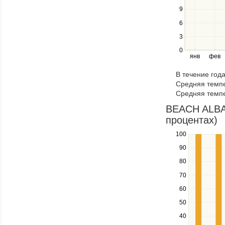
Use
9
the
6
left
3
and
right
0
янв
фев
keys
to
В течение год
navigate
Средняя темпе
through
Средняя темпе
items
in
BEACH ALBAT
a
процентах)
series.
100
Use
the
90
up
80
and
down
70
keys
60
to
navigate
50
between
40
series.