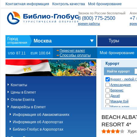
Контактная информация
Контроль качества
Моё бронирование
Звонок по России бесплатный
Аген
8 (800) 775-2500
+7 
время работы
врем
Туры
Москва
Пересчет валют
Моё бронирование
87.11
100.64
USD
EUR
Способы оплаты
Курорт
Найти курорт
Курорт - любой (
Контакты
Александрия
Беренис
Цены в Египет
Дахаб
Отели Египта
Макади бэй
Авиарейсы в Египет
Марса алам
Нувейба
Информация об Авиакомпаниях
BEACH ALBA
Сафага
Информация об Аэропортах
RESORT 4*
Сахл хашиш
Сома бэй
Библио-Глобус в Аэропортах
Хург
Таба