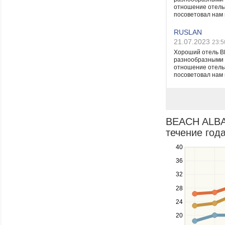
отношение отельн
посоветовал нам 
RUSLAN
21.07.2023
23:5
Хороший отель B
разнообразными р
отношение отельн
посоветовал нам 
BEACH ALBA
течение года
40
Use
the
36
up
32
and
down
28
keys
24
to
navigate
20
between