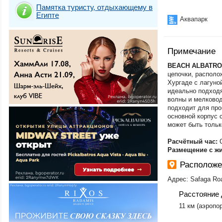
Памятка туристу, отдыхающему в
Египте
Аквапарк
Примечание
BEACH ALBATR
цепочки, располо
Хургаде c лагуно
идеально подходя
волны и мелковод
подходит для про
основной корпус 
может быть тольк
Расчётный час:
Размещение с ж
Располож
Адрес: Safaga Ro
Расстояние 
11 км (аэропор