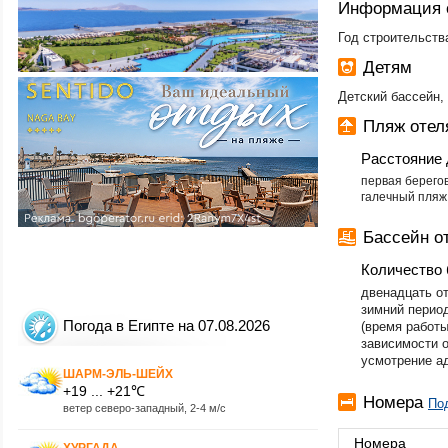
Информация 
Год строительства
Детям
Детский бассейн, 
Пляж оте
Расстояние 
​первая берего
галечный пляж
Бассейн 
Количество 
двенадцать от
зимний перио
Погода в Египте на 07.08.2026
(время работы
зависимости о
усмотрение а
ШАРМ-ЭЛЬ-ШЕЙХ
+19 ... +21℃
Номера
По
ветер северо-западный, 2-4 м/с
Номера
ХУРГАДА