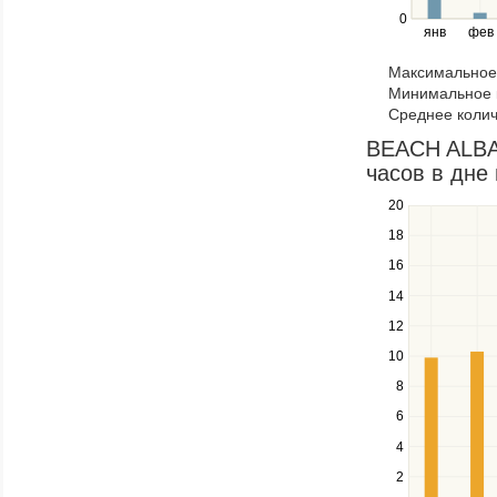
right
0
янв
фев
keys
to
Максимальное 
navigate
Минимальное к
through
Среднее колич
items
in
BEACH ALBA
a
часов в дне 
series.
20
Use
the
18
up
16
and
down
14
keys
12
to
navigate
10
between
8
series.
Use
6
the
4
left
2
and