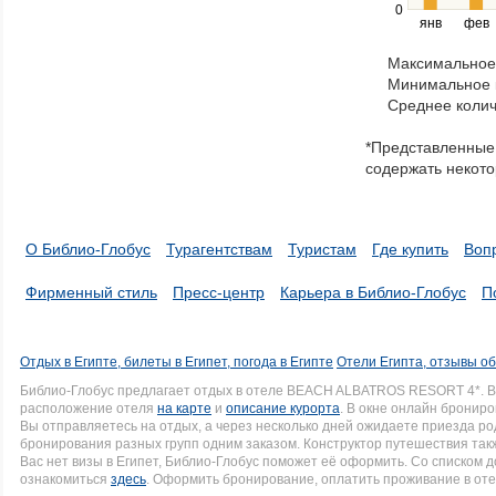
right
0
янв
фев
keys
to
Максимальное 
navigate
Минимальное к
through
Среднее колич
items
in
*Представленные 
a
содержать некото
series.
О Библио-Глобус
Турагентствам
Туристам
Где купить
Воп
Фирменный стиль
Пресс-центр
Карьера в Библио-Глобус
П
Отдых в Египте, билеты в Египет, погода в Египте
Отели Египта, отзывы об
Библио-Глобус предлагает отдых в отеле BEACH ALBATROS RESORT 4*. 
расположение отеля
на карте
и
описание курорта
. В окне онлайн брониро
Вы отправляетесь на отдых, а через несколько дней ожидаете приезда р
бронирования разных групп одним заказом. Конструктор путешествия такж
Вас нет визы в Египет, Библио-Глобус поможет её оформить. Со списком
ознакомиться
здесь
. Оформить бронирование, оплатить проживание в оте