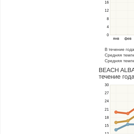
16
series.
12
Use
the
8
left
4
and
right
0
янв
фев
keys
to
В течение год
navigate
Средняя темпе
through
Средняя темпе
items
in
BEACH ALBA
a
течение года
series.
30
Use
the
27
up
24
and
down
21
keys
18
to
navigate
15
between
12