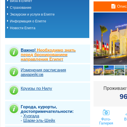
Виза в Египет
Хургада
Опис
Страхование
Шарм-эль-шейх
Эль Кусейр
Экскурсии и услуги в Египте
Эль гуна
Информация о Египте
Эль-Аламейн
Новости Египта
Важно!
Необходимо знать
перед бронированием
направления Египет
Изменения расписания
авиарейсов
Круизы по Нилу
Проживают
9
Города, курорты,
достопримечательности:
-
Хургада
Фото-
В
-
Шарм-эль-Шейх
Галерея