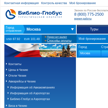
Контактная информация
Контроль качества
Моё бронирование
Звонок по России бесплат
8 (800) 775-2500
время работы
Туры
Москва
Пересчет валют
Моё бронирование
87.92
101.48
USD
EUR
Способы оплаты
Город
Стр
Контакты
Цены в Чехию
Отели Чехии
Авиарейсы в Чехию
Информация об Авиакомпаниях
Информация об Аэропортах
Библио-Глобус в Аэропортах
Виза в Чехию