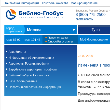
Контактная информация
Контроль качества
Моё бронирование
Звонок по России бесплат
8 (800) 775-2500
время работы
Туры
Москва
Пересчет валют
Моё бронирование
87.92
101.48
USD
EUR
Способы оплаты
Авиабилеты
28.02.2020
Информация об Авиакомпаниях
Аэропорты России: профили
Изменения в про
Зарубежные аэропорты: профили
С 01.03.2020 меня
Библио-Глобус в Аэропортах
База: бронирование
В связи с реконстр
Авиакомпании в час
Новости и оперативная информация
Процедуры паспортн
Для информировани