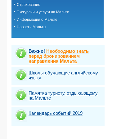
Страхование
Экскурсии и услуги на Мальте
Информация о Мальте
Новости Мальты
Важно!
Необходимо знать
перед бронированием
направления Мальта
Школы обучающие английскому
языку
Памятка туристу, отдыхающему
на Мальте
Календарь событий 2019