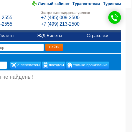
Личный кабинет
Турагентствам
Туристам
Экстренная поддержка туристов
9-2555
+7 (495) 009-2500
6-2555
+7 (499) 213-2500
билеты
Ж/Д Билеты
Страховки
с перелетом
поездом
только проживание
 не найдены!