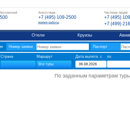
 бесплатный
Агентствам
Частным лицам
2500
+7 (495) 109-2500
+7 (495) 10
время работы
+7 (499) 21
Отели
Круизы
Авиа
ие
Номер заявки
Паспорт
Страна
Маршрут
Дата вылета: c
по
По заданным параметрам туры