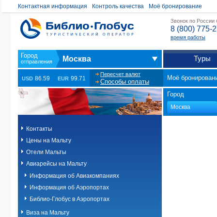
Контактная информация
Контроль качества
Моё бронирование
Звонок по России
8 (800) 775-
время работы
Туры
Москва
Пересчет валют
Моё бронирован
86.59
99.71
USD
EUR
Способы оплаты
Город
Контакты
Цены на Мальту
Отели Мальты
Авиарейсы на Мальту
Информация об Авиакомпаниях
Информация об Аэропортах
Библио-Глобус в Аэропортах
Виза на Мальту