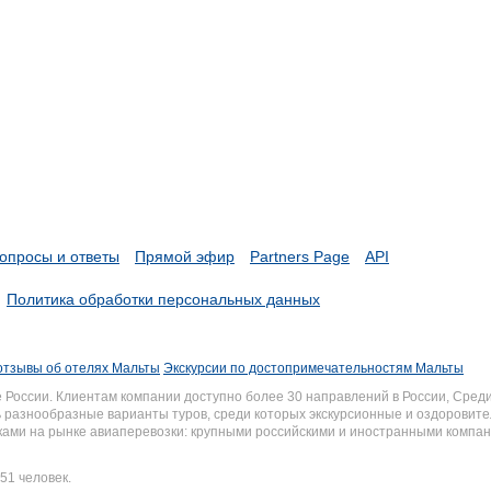
опросы и ответы
Прямой эфир
Partners Page
API
Политика обработки персональных данных
отзывы об отелях Мальты
Экскурсии по достопримечательностям Мальты
России. Клиентам компании доступно более 30 направлений в России, Среди
разнообразные варианты туров, среди которых экскурсионные и оздоровите
иками на рынке авиаперевозки: крупными российскими и иностранными комп
51 человек.