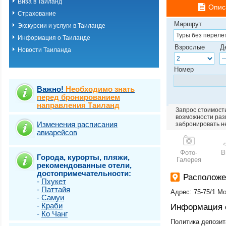
Виза в Таиланд
о.Пхукет. Пляж 
Опис
Страхование
о.Пхукет. Пляж 
о.Пхукет. Пляж 
Маршрут
Экскурсии и услуги в Таиланде
о.Пхукет. Пляж К
Информация о Таиланде
о.Пхукет. Пляж 
Взрослые
Д
Новости Таиланда
о.Пхукет. Пляж 
о.Пхукет. Пляж 
о.Пхукет. Пляж 
Номер
о.Пхукет. Пляж 
о.Пхукет. Пляж 
Важно!
Необходимо знать
о.Пхукет. Пляж 
перед бронированием
направления Таиланд
о.Пхукет. Пляж 
Запрос стоимости
о.Пхукет. Пляж Т
возможности разм
о.Самет
Изменения расписания
забронировать н
авиарейсов
о.Самуи
о.Чанг
Фото-
В
Города, курорты, пляжи,
Галерея
рекомендованные отели,
достопримечательности:
Расположе
-
Пхукет
-
Паттайя
Адрес: 75-75/1 M
-
Самуи
-
Краби
Информация 
-
Ко Чанг
Политика депозит