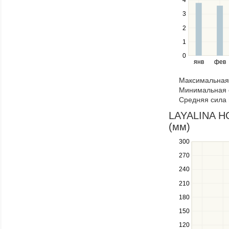
4
series.
Use
3
the
2
left
1
and
right
0
янв
фев
keys
to
Максимальная 
navigate
Минимальная 
through
Средняя сила 
items
in
LAYALINA HO
a
(мм)
series.
300
Use
the
270
up
240
and
down
210
keys
180
to
navigate
150
between
120