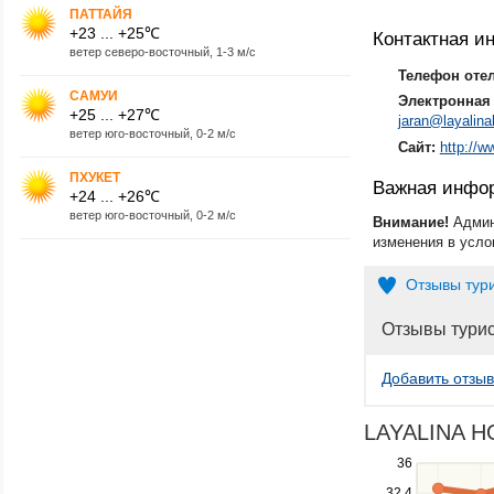
ПАТТАЙЯ
+23 ... +25℃
Контактная 
ветер северо-восточный, 1-3 м/с
Телефон оте
САМУИ
Электронная 
+25 ... +27℃
jaran@layalina
ветер юго-восточный, 0-2 м/с
Сайт:
http://w
ПХУКЕТ
Важная инфо
+24 ... +26℃
ветер юго-восточный, 0-2 м/с
Внимание!
Админ
изменения в усло
Отзывы тур
Отзывы тури
Добавить отзыв
LAYALINA HO
Use
36
the
32.4