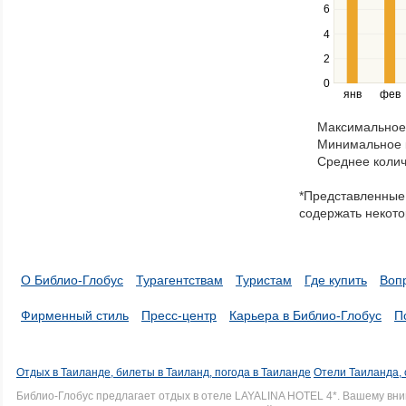
Use
6
the
4
left
2
and
right
0
янв
фев
keys
to
Максимальное 
navigate
Минимальное к
through
Среднее колич
items
in
*Представленные 
a
содержать некото
series.
О Библио-Глобус
Турагентствам
Туристам
Где купить
Воп
Фирменный стиль
Пресс-центр
Карьера в Библио-Глобус
П
Отдых в Таиланде, билеты в Таиланд, погода в Таиланде
Отели Таиланда, 
Библио-Глобус предлагает отдых в отеле LAYALINA HOTEL 4*. Вашему вн