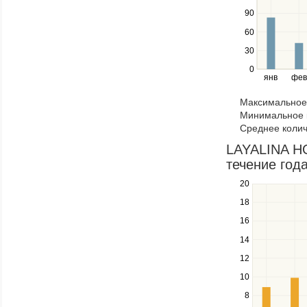
series.
Use
90
the
60
left
30
and
right
0
янв
фев
keys
to
Максимальное 
navigate
Минимальное к
through
Среднее колич
items
in
LAYALINA HO
a
течение год
series.
20
Use
the
18
up
16
and
down
14
keys
12
to
navigate
10
between
8
series.