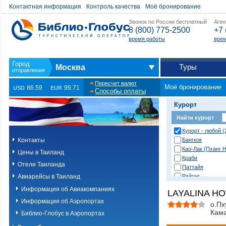
Контактная информация
Контроль качества
Моё бронирование
Звонок по России бесплатный
Аген
8 (800) 775-2500
+7 
время работы
врем
Туры
Москва
Пересчет валют
Моё бронирование
86.59
99.71
USD
EUR
Способы оплаты
Курорт
Найти курорт
Курорт - любой (
Контакты
Бангкок
Као-Лак (Пханг Н
Цены в Таиланд
Краби
Отели Таиланда
Паттайя
Авиарейсы в Таиланд
Районг
Хуа Хин (Ча Ам)
Информация об Авиакомпаниях
LAYALINA HO
о. Пханган
Информация об Аэропортах
о.Ланта
о.Пх
Кам
о.Пхи-Пхи
Библио-Глобус в Аэропортах
о.Пхукет. Другие