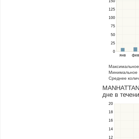
150
to
navigate
125
between
100
series.
Use
75
the
50
left
25
and
right
0
янв
фев
keys
to
Максимальное 
navigate
Минимальное к
through
Среднее колич
items
in
MANHATTAN 
a
дне в течени
series.
20
Use
the
18
up
16
and
down
14
keys
12