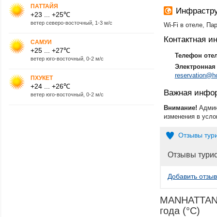
ПАТТАЙЯ
Инфрастру
+23 ... +25℃
ветер северо-восточный, 1-3 м/с
Wi-Fi в отеле, Па
Контактная 
САМУИ
+25 ... +27℃
Телефон оте
ветер юго-восточный, 0-2 м/с
Электронная 
reservation@h
ПХУКЕТ
+24 ... +26℃
Важная инфо
ветер юго-восточный, 0-2 м/с
Внимание!
Админ
изменения в усло
Отзывы тур
Отзывы тури
Добавить отзыв
MANHATTAN 
года (°C)