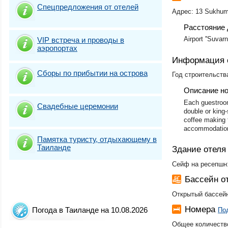
Спецпредложения от отелей
Адрес: 13 Sukhumv
Расстояние 
Airport ''Suvar
VIP встреча и проводы в
аэропортах
Информация 
Сборы по прибытии на острова
Год строительства
Описание н
Each guestroom
Свадебные церемонии
double or king-
coffee making f
accommodation
Памятка туристу, отдыхающему в
Таиланде
Здание отеля
Сейф на ресепшн:
Бассейн 
Открытый бассей
Номера
Погода в Таиланде на 10.08.2026
По
Общее количество