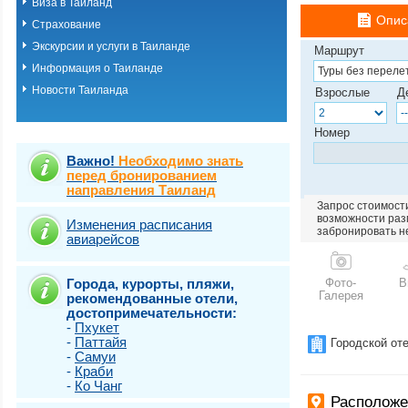
Виза в Таиланд
о.Пхукет. Пляж 
Опис
Страхование
о.Пхукет. Пляж 
о.Пхукет. Пляж 
Экскурсии и услуги в Таиланде
Маршрут
о.Пхукет. Пляж К
Информация о Таиланде
о.Пхукет. Пляж 
Новости Таиланда
о.Пхукет. Пляж 
Взрослые
Д
о.Пхукет. Пляж 
о.Пхукет. Пляж 
Номер
о.Пхукет. Пляж 
о.Пхукет. Пляж 
Важно!
Необходимо знать
о.Пхукет. Пляж 
перед бронированием
направления Таиланд
о.Пхукет. Пляж 
Запрос стоимости
о.Пхукет. Пляж Т
возможности разм
о.Самет
Изменения расписания
забронировать н
авиарейсов
о.Самуи
о.Чанг
Города, курорты, пляжи,
Фото-
В
Галерея
рекомендованные отели,
достопримечательности:
-
Пхукет
-
Паттайя
Городской от
-
Самуи
-
Краби
-
Ко Чанг
Располож