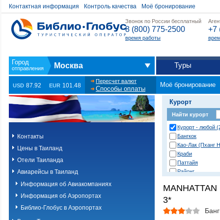
Контактная информация
Контроль качества
Моё бронирование
Звонок по России бесплатный
Аген
8 (800) 775-2500
+7 
время работы
врем
Туры
Москва
Пересчет валют
Моё бронирование
87.92
101.48
USD
EUR
Способы оплаты
Курорт
Найти курорт
Курорт - любой (
Контакты
Бангкок
Као-Лак (Пханг Н
Цены в Таиланд
Краби
Отели Таиланда
Паттайя
Авиарейсы в Таиланд
Районг
Хуа Хин (Ча Ам)
Информация об Авиакомпаниях
MANHATTAN
о. Пханган
Информация об Аэропортах
3*
о.Ланта
о.Пхи-Пхи
Библио-Глобус в Аэропортах
Банг
о.Пхукет. Другие