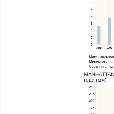
6
to
navigate
5
between
4
series.
Use
3
the
2
left
1
and
right
0
янв
фев
keys
to
Максимальная 
navigate
Минимальная 
through
Средняя сила 
items
in
MANHATTAN 
a
года (мм)
series.
250
Use
the
225
up
200
and
down
175
keys