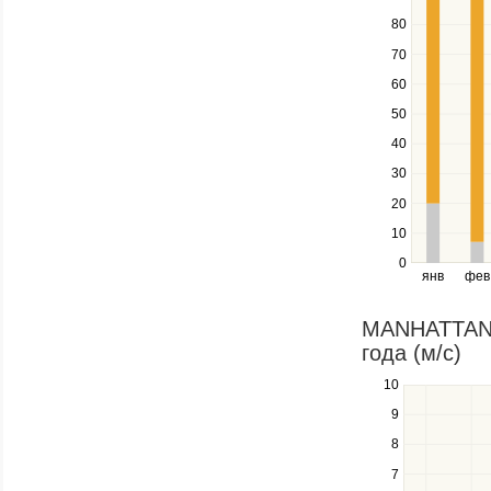
up
80
and
down
70
keys
60
to
navigate
50
between
40
series.
Use
30
the
20
left
10
and
right
0
янв
фев
keys
to
navigate
MANHATTAN B
through
года (м/c)
items
in
10
Use
a
the
9
series.
up
8
and
down
7
keys