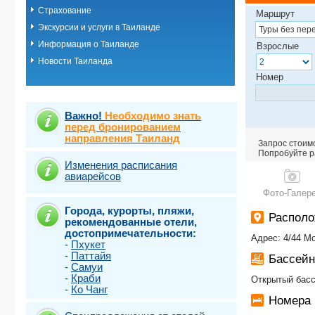
Страхование
о.Пхукет. Пл
Маршрут
о.Пхукет. Пл
Экскурсии и услуги в Таиланде
о.Пхукет. Пл
Информация о Таиланде
Взрослые
о.Пхукет. Пл
Новости Таиланда
о.Пхукет. Пл
о.Пхукет. Пл
Номер
о.Пхукет. Пл
о.Пхукет. Пл
о.Пхукет. Пл
Важно!
Необходимо знать
о.Пхукет. Пл
перед бронированием
направления Таиланд
о.Пхукет. Пл
Запрос стоимо
о.Пхукет. Пл
Попробуйте ра
о.Самет
Изменения расписания
авиарейсов
о.Самуи
о.Чанг
Фото-Галер
Города, курорты, пляжи,
Распол
рекомендованные отели,
достопримечательности:
Адрес: 4/44 Mo
-
Пхукет
-
Паттайя
Бассей
-
Самуи
-
Краби
Открытый бас
-
Ко Чанг
Номера