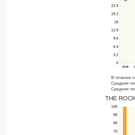
down
22.4
keys
19.2
to
navigate
16
between
12.8
series.
Use
9.6
the
6.4
left
3.2
and
right
0
янв
keys
to
В течение 
navigate
Средняя те
through
Средняя те
items
in
THE ROCK 
a
100
Use
series.
the
90
up
80
and
down
70