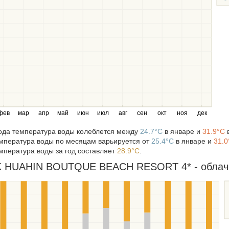
фев
мар
апр
май
июн
июл
авг
сен
окт
ноя
дек
года температура воды колеблется между
24.7°C
в январе и
31.9°C
в
мпература воды по месяцам варьируется от
25.4°C
в январе и
31.0
мпература воды за год составляет
28.9°C
.
HUAHIN BOUTQUE BEACH RESORT 4* - облачнос