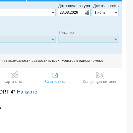
SAMUI RESOTEL BEACH RESORT 4*
Дата начала тура
Длительность
KOKOTEL KHAO LAK SEASCAPE (ex. KHAOLAK GOLDEN PLACE) 3*
SYAMA MANSION PATONG, AN ASPIRA COLLECTION 4*
THE LEAF OCEANSIDE BY KATATHANI 3*
MELATI BEACH RESORT & SPA 5*
Питание
FIFTH PATTAYA JOMTIEN 3*
BARCELO COCONUT ISLAND 5*
KIMPTON MAA-LAI BANGKOK 5*
BELLA VILLA PRIMA 3*
SPLASH BEACH RESORT 5*
о нет возможности разместить всех туристов в одном номере.
CHANG BURI RESORT & SPA 3*
WATERFRONT SUITES PHUKET BY CENTARA 4*
VAYNA BOUTIQUE KOH CHANG 3*
Карта отеля
Статистика
Концепция питания
AIYAPURA RESORT & SPA 4*
RENAISSANCE PHUKET RESORT & SPA 5*
ORT 4*
На карте
LANTANA PATTAYA HOTEL & RESORT 4*
AVANI+ HUA HIN RESORT 5*
*
PATONG LODGE HOTEL 3*
ROYAL HERITAGE PAVILION 3*
THE LIBRARY 5*
SRI PANWA PHUKET 5*