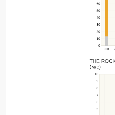
keys
60
to
navigate
50
between
40
series.
Use
30
the
20
left
10
and
right
0
янв
keys
to
navigate
THE ROCK 
through
(м/c)
items
in
10
Use
a
the
9
series.
up
8
and
down
7
keys
6
to
navigate
5
between