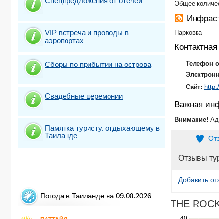
Спецпредложения от отелей
Общее количес
Инфраст
VIP встреча и проводы в
Парковка
аэропортах
Контактна
Телефон о
Сборы по прибытии на острова
Электронн
Сайт:
http
Свадебные церемонии
Важная ин
Внимание!
Ад
Памятка туристу, отдыхающему в
Таиланде
От
Отзывы ту
Добавить от
Погода в Таиланде на 09.08.2026
THE ROCK 
40
Use