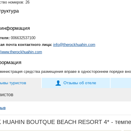
тво номеров: 26
руктура
я информация
теля:
006632537100
ая почта контактного лица:
info@therockhuahin.com
://www.therockhuahin.com
формация
министрация средства размещения вправе в одностороннем порядке вно
зывы туристов
Отзывы об отеле
ристов
зыв
HUAHIN BOUTQUE BEACH RESORT 4* - температ