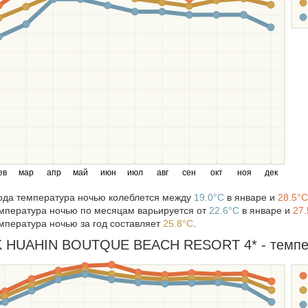
ев
мар
апр
май
июн
июл
авг
сен
окт
ноя
дек
года температура ночью колеблется между
19.0°C
в январе и
28.5°C
мпература ночью по месяцам варьируется от
22.6°C
в январе и
27.
мпература ночью за год составляет
25.8°C
.
HUAHIN BOUTQUE BEACH RESORT 4* - температ