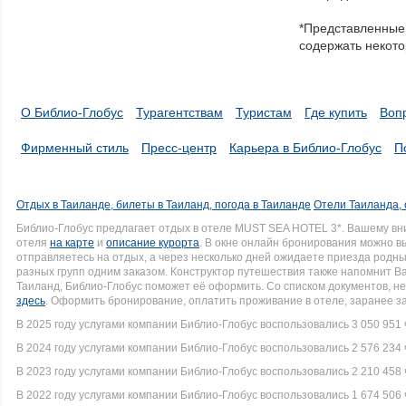
in
*Представленные 
a
содержать некото
series.
О Библио-Глобус
Турагентствам
Туристам
Где купить
Воп
Фирменный стиль
Пресс-центр
Карьера в Библио-Глобус
П
Отдых в Таиланде, билеты в Таиланд, погода в Таиланде
Отели Таиланда, 
Библио-Глобус предлагает отдых в отеле MUST SEA HOTEL 3*. Вашему в
отеля
на карте
и
описание курорта
. В окне онлайн бронирования можно вы
отправляетесь на отдых, а через несколько дней ожидаете приезда родн
разных групп одним заказом. Конструктор путешествия также напомнит Вам
Таиланд, Библио-Глобус поможет её оформить. Со списком документов, 
здесь
. Оформить бронирование, оплатить проживание в отеле, заранее з
В 2025 году услугами компании Библио-Глобус воспользовались 3 050 951 
В 2024 году услугами компании Библио-Глобус воспользовались 2 576 234 
В 2023 году услугами компании Библио-Глобус воспользовались 2 210 458 
В 2022 году услугами компании Библио-Глобус воспользовались 1 674 506 