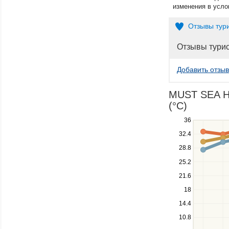
изменения в усло
Отзывы тур
Отзывы тури
Добавить отзыв
MUST SEA HO
(°C)
Use
36
the
32.4
up
28.8
and
down
25.2
keys
21.6
to
navigate
18
between
14.4
series.
10.8
Use
the