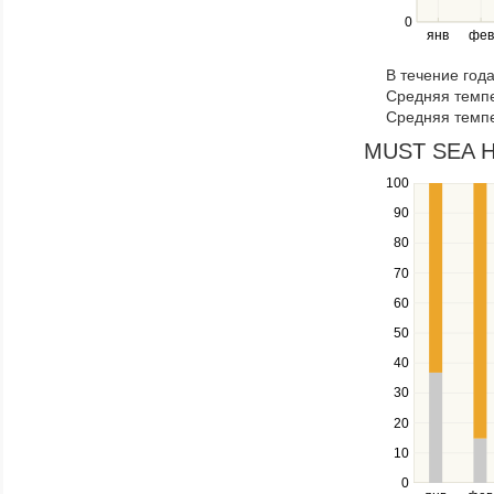
right
0
янв
фев
keys
to
В течение год
navigate
Средняя темпе
through
Средняя темпе
items
in
MUST SEA HO
a
100
Use
series.
the
90
up
80
and
down
70
keys
60
to
navigate
50
between
40
series.
Use
30
the
20
left
10
and
right
0