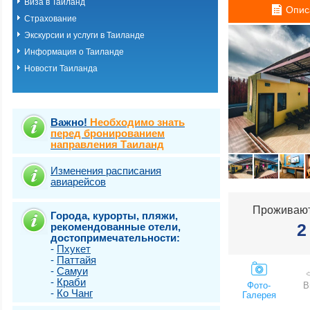
Виза в Таиланд
о.Пхукет. Пляж 
Опис
Страхование
о.Пхукет. Пляж 
о.Пхукет. Пляж 
Экскурсии и услуги в Таиланде
о.Пхукет. Пляж К
Информация о Таиланде
о.Пхукет. Пляж 
Новости Таиланда
о.Пхукет. Пляж 
о.Пхукет. Пляж 
о.Пхукет. Пляж 
о.Пхукет. Пляж 
о.Пхукет. Пляж 
Важно!
Необходимо знать
о.Пхукет. Пляж 
перед бронированием
направления Таиланд
о.Пхукет. Пляж 
о.Пхукет. Пляж Т
о.Самет
Изменения расписания
авиарейсов
о.Самуи
о.Чанг
Проживают
Города, курорты, пляжи,
2
рекомендованные отели,
достопримечательности:
-
Пхукет
-
Паттайя
-
Самуи
-
Краби
Фото-
В
-
Ко Чанг
Галерея