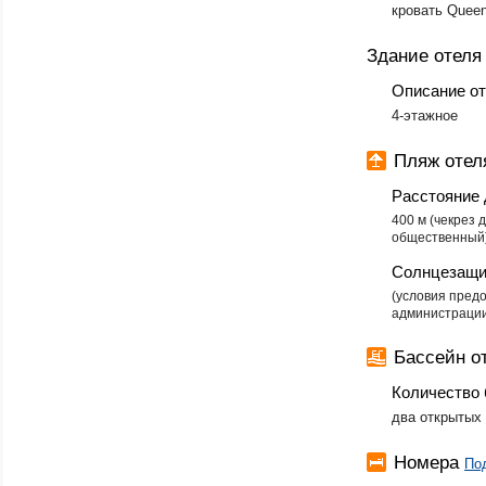
кровать Quee
Здание отеля
Описание о
4-этажное
Пляж отел
Расстояние 
400 м (чекрез 
общественный
Солнцезащи
​(условия пред
администрации
Бассейн о
Количество 
​два открытых
Номера
По