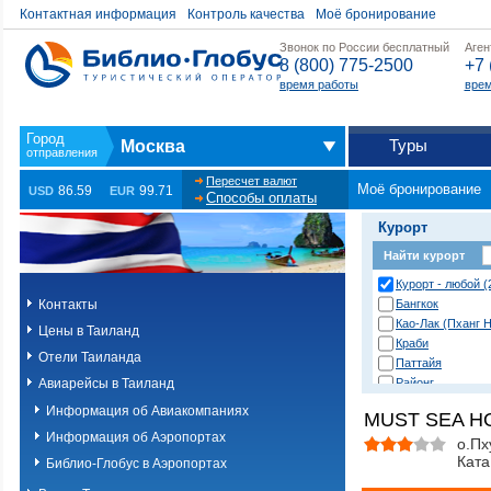
Контактная информация
Контроль качества
Моё бронирование
Звонок по России бесплатный
Аген
8 (800) 775-2500
+7 
время работы
врем
Туры
Москва
Пересчет валют
Моё бронирование
86.59
99.71
USD
EUR
Способы оплаты
Курорт
Найти курорт
Курорт - любой (
Контакты
Бангкок
Као-Лак (Пханг Н
Цены в Таиланд
Краби
Отели Таиланда
Паттайя
Авиарейсы в Таиланд
Районг
Хуа Хин (Ча Ам)
Информация об Авиакомпаниях
MUST SEA HO
о. Пханган
Информация об Аэропортах
о.Ланта
о.Пх
Ката
о.Пхи-Пхи
Библио-Глобус в Аэропортах
о.Пхукет. Другие