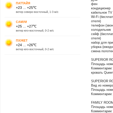
ПАТТАЙЯ
фен
+23 ... +25℃
кондиционер
ветер северо-восточный, 1-3 м/с
кабельное TV
Wi-Fi (беспла
отеля)
САМУИ
телефон (звон
+25 ... +27℃
холодильник
ветер юго-восточный, 0-2 м/с
сейф (беспла
отеля)
ПХУКЕТ
набор для при
+24 ... +26℃
уборка (ежедн
ветер юго-восточный, 0-2 м/с
смена полотен
SUPERIOR R
Площадь номе
Комментарии:
кровать Quee
SUPERIOR R
Вид из номера
Площадь номе
Комментарии:
FAMILY ROO
Площадь номе
Комментарии: