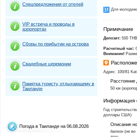
Спецпредложения от отелей
Для молодеж
VIP встреча и проводы в
аэропортах
Примечание
​Депозит:
500 THB
Сборы по прибытии на острова
Расчетный час:
C
Внимание!
Разме
Расположе
Свадебные церемонии
Адрес: 100/81 Kata
Расстояние 
Памятка туристу, отдыхающему в
Таиланде
50 км (аэропор
Информация 
Год строительства
доллары США)
Описание н
Погода в Таиланде на 06.08.2026
балкон (не во
душ