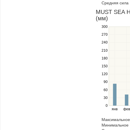
Средняя сила 
items
in
MUST SEA HO
a
(мм)
series.
300
Use
the
270
up
240
and
down
210
keys
180
to
navigate
150
between
120
series.
Use
90
the
60
left
30
and
right
0
янв
фев
keys
to
Максимальное 
navigate
Минимальное к
through