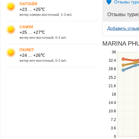
Отзывы тур
ПАТТАЙЯ
+23 ... +25℃
Отзывы тури
ветер северо-восточный, 1-3 м/с
САМУИ
Добавить отзыв
+25 ... +27℃
ветер юго-восточный, 0-2 м/с
MARINA PHUK
ПХУКЕТ
Use
36
+24 ... +26℃
the
32.4
ветер юго-восточный, 0-2 м/с
up
28.8
and
down
25.2
keys
21.6
to
navigate
18
between
14.4
series.
10.8
Use
the
7.2
left
3.6
and
right
0