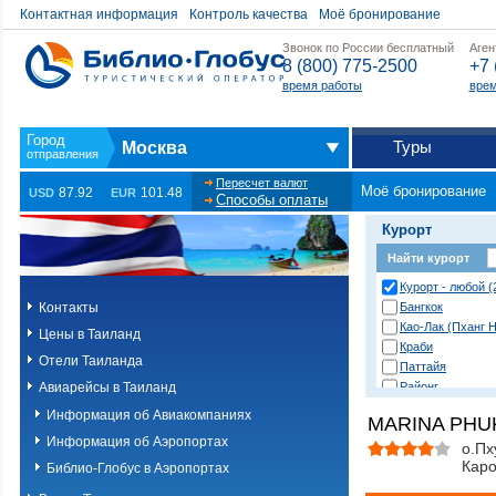
Контактная информация
Контроль качества
Моё бронирование
Звонок по России бесплатный
Аген
8 (800) 775-2500
+7 
время работы
врем
Туры
Москва
Пересчет валют
Моё бронирование
87.92
101.48
USD
EUR
Способы оплаты
Курорт
Найти курорт
Курорт - любой (
Контакты
Бангкок
Као-Лак (Пханг Н
Цены в Таиланд
Краби
Отели Таиланда
Паттайя
Авиарейсы в Таиланд
Районг
Хуа Хин (Ча Ам)
Информация об Авиакомпаниях
MARINA PHU
о. Пханган
Информация об Аэропортах
о.Ланта
о.Пх
Кар
о.Пхи-Пхи
Библио-Глобус в Аэропортах
о.Пхукет. Другие