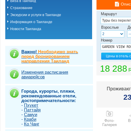
Виза в Таиланд
о.Пхукет. Пляж 
Опис
Страхование
о.Пхукет. Пляж 
о.Пхукет. Пляж 
Маршрут
Экскурсии и услуги в Таиланде
о.Пхукет. Пляж К
Информация о Таиланде
о.Пхукет. Пляж 
Взрослые
Д
Новости Таиланда
о.Пхукет. Пляж 
о.Пхукет. Пляж 
о.Пхукет. Пляж 
Номер
о.Пхукет. Пляж 
о.Пхукет. Пляж 
Важно!
Необходимо знать
о.Пхукет. Пляж 
перед бронированием
Цены в отель 
направления Таиланд
о.Пхукет. Пляж 
18 288
о.Пхукет. Пляж Т
о.Самет
Изменения расписания
авиарейсов
о.Самуи
о.Чанг
Проживают
Города, курорты, пляжи,
2
рекомендованные отели,
достопримечательности:
-
Пхукет
-
Паттайя
-
Самуи
-
Краби
Фото-
В
-
Ко Чанг
Галерея