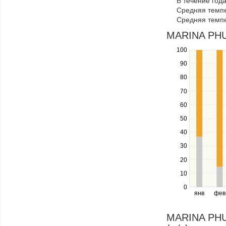
В течение год
navigate
Средняя темпе
through
Средняя темпе
items
in
MARINA PHUK
a
100
Use
series.
the
90
up
80
and
down
70
keys
60
to
navigate
50
between
40
series.
Use
30
the
20
left
10
and
right
0
янв
фев
keys
to
navigate
MARINA PHUK
through