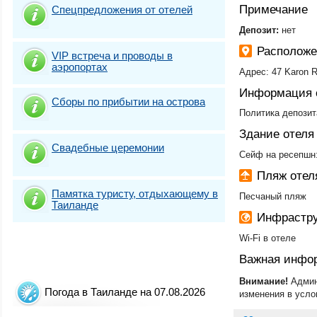
Примечание
Спецпредложения от отелей
​Депозит:
нет
Расположе
VIP встреча и проводы в
аэропортах
Адрес: 47 Karon R
Информация 
Сборы по прибытии на острова
Политика депозит
Здание отеля
Свадебные церемонии
Сейф на ресепшн:
Пляж отел
Памятка туристу, отдыхающему в
Песчаный пляж
Таиланде
Инфрастру
Wi-Fi в отеле
Важная инфо
Внимание!
Админ
Погода в Таиланде на 07.08.2026
изменения в усло