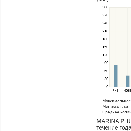
series.
300
Use
the
270
up
240
and
down
210
keys
180
to
navigate
150
between
120
series.
Use
90
the
60
left
30
and
right
0
янв
фев
keys
to
Максимальное 
navigate
Минимальное к
through
Среднее колич
items
in
MARINA PHUK
a
течение год
series.