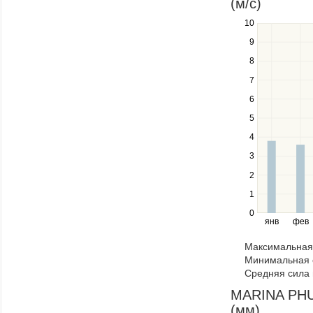
(м/c)
items
in
10
Use
a
the
9
series.
up
8
and
down
7
keys
6
to
navigate
5
between
4
series.
Use
3
the
2
left
1
and
right
0
янв
фев
keys
to
Максимальная 
navigate
Минимальная 
through
Средняя сила 
items
in
MARINA PHUK
a
(мм)