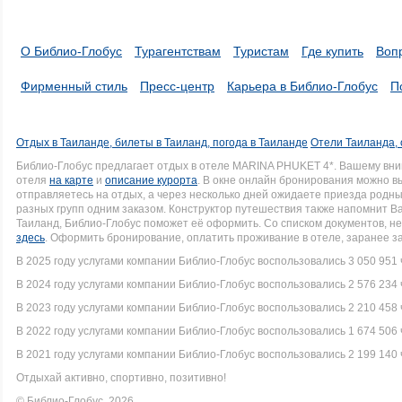
О Библио-Глобус
Турагентствам
Туристам
Где купить
Воп
Фирменный стиль
Пресс-центр
Карьера в Библио-Глобус
П
Отдых в Таиланде, билеты в Таиланд, погода в Таиланде
Отели Таиланда, 
Библио-Глобус предлагает отдых в отеле MARINA PHUKET 4*. Вашему вн
отеля
на карте
и
описание курорта
. В окне онлайн бронирования можно вы
отправляетесь на отдых, а через несколько дней ожидаете приезда родн
разных групп одним заказом. Конструктор путешествия также напомнит Вам
Таиланд, Библио-Глобус поможет её оформить. Со списком документов, 
здесь
. Оформить бронирование, оплатить проживание в отеле, заранее з
В 2025 году услугами компании Библио-Глобус воспользовались 3 050 951 
В 2024 году услугами компании Библио-Глобус воспользовались 2 576 234 
В 2023 году услугами компании Библио-Глобус воспользовались 2 210 458 
В 2022 году услугами компании Библио-Глобус воспользовались 1 674 506 
В 2021 году услугами компании Библио-Глобус воспользовались 2 199 140 
Отдыхай активно, спортивно, позитивно!
© Библио-Глобус, 2026