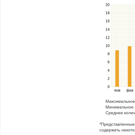
20
Use
the
18
up
16
and
down
14
keys
12
to
navigate
10
between
8
series.
Use
6
the
4
left
2
and
right
0
янв
фев
keys
to
Максимальное 
navigate
Минимальное к
through
Среднее колич
items
in
*Представленные 
a
содержать некото
series.