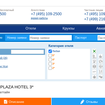
 бесплатный
Агентствам
Частным лицам
2500
+7 (495) 109-2500
+7 (495) 10
время работы
+7 (499) 21
Отели
Круизы
Авиа
ие
Номер заявки
Паспорт
Категория отеля
Любая
5*
ой (26)
4*
3*
нг Нга)
2*
Ам)
PLAZA HOTEL 3*
аттайя
угие регионы
Описание
Отзывы
яж Бангтао