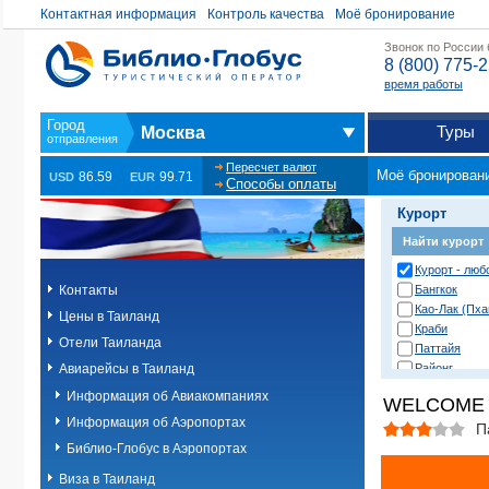
Контактная информация
Контроль качества
Моё бронирование
Звонок по России
8 (800) 775-
время работы
Туры
Москва
Пересчет валют
Моё бронирован
86.59
99.71
USD
EUR
Способы оплаты
Курорт
Найти курорт
Курорт - люб
Контакты
Бангкок
Као-Лак (Пха
Цены в Таиланд
Краби
Отели Таиланда
Паттайя
Авиарейсы в Таиланд
Районг
Хуа Хин (Ча 
Информация об Авиакомпаниях
WELCOME 
о. Пханган
Информация об Аэропортах
о.Ланта
П
о.Пхи-Пхи
Библио-Глобус в Аэропортах
о.Пхукет. Др
Виза в Таиланд
о.Пхукет. Пл