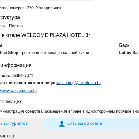
тво номеров: 270, Холодильник
руктура
саж: Платно
 в отеле WELCOME PLAZA HOTEL 3*
ы
Бары
ffee Shop
- ресторан интернациональной кухни.
Lobby Ba
я информация
теля:
6638427071
ая почта контактного лица:
welcomeg@loxinfo.co.th
://www.welcome.co.th
формация
министрация средства размещения вправе в одностороннем порядке вно
зывы туристов
Отзывы об отеле
ристов