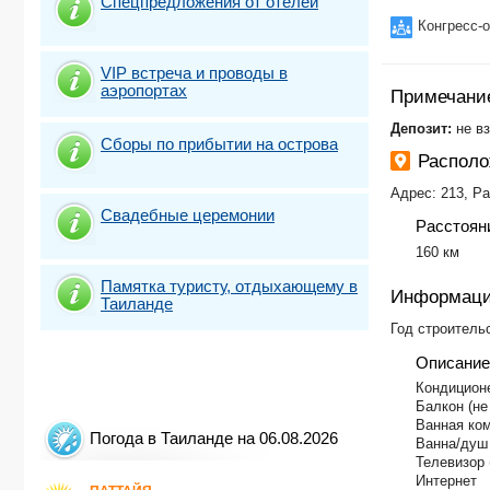
Спецпредложения от отелей
Конгресс-
VIP встреча и проводы в
аэропортах
Примечани
​Депозит:
не в
Сборы по прибытии на острова
Распол
Адрес: 213, Pa
Свадебные церемонии
Расстоян
160 км
Памятка туристу, отдыхающему в
Информаци
Таиланде
Год строительс
Описание
Кондицион
Балкон (не
Ванная ко
Погода в Таиланде на 06.08.2026
Ванна/душ
Телевизор 
Интернет