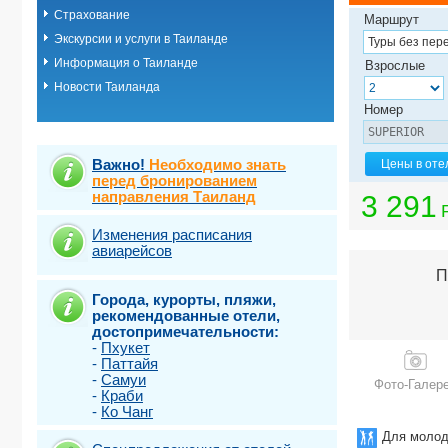
Страхование
о.Пхукет. Пл
Маршрут
о.Пхукет. Пл
Экскурсии и услуги в Таиланде
о.Пхукет. Пл
Информация о Таиланде
Взрослые
о.Пхукет. Пл
Новости Таиланда
о.Пхукет. Пл
о.Пхукет. Пл
Номер
о.Пхукет. Пл
о.Пхукет. Пл
о.Пхукет. Пл
Важно!
Необходимо знать
Цены в оте
о.Пхукет. Пл
перед бронированием
направления Таиланд
о.Пхукет. Пл
3 291
о.Пхукет. Пл
о.Самет
Изменения расписания
авиарейсов
о.Самуи
о.Чанг
П
Города, курорты, пляжи,
рекомендованные отели,
достопримечательности:
-
Пхукет
-
Паттайя
-
Самуи
Фото-Галер
-
Краби
-
Ко Чанг
Для молод