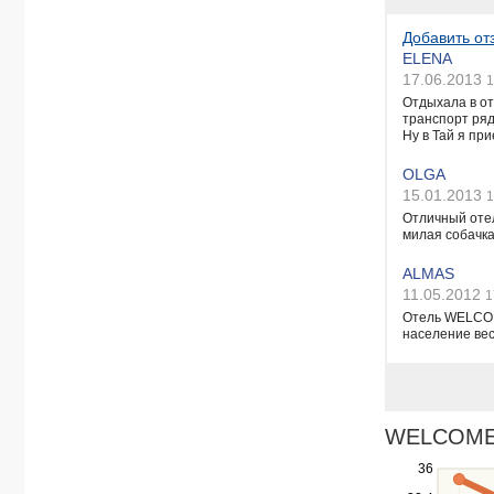
Добавить от
ELENA
17.06.2013
1
Отдыхала в от
транспорт ряд
Ну в Тай я при
OLGA
15.01.2013
1
Отличный отел
милая собачка
ALMAS
11.05.2012
1
Отель WELCOME
население ве
WELCOME P
Use
36
the