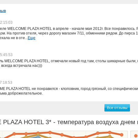
зыв
2:15:03
еле WELCOME PLAZA HOTEL в апреле - начале мая 2012г. Все понравилось. Р
ом. На против отеля, через дорогу магазин 7/11, обменники рядом. До пирса 1
ехала не в оте...
Еще
5:45:53
ь WELCOME PLAZA HOTEL, отмечали новый год там, столы шикарные были, вс
 всегда встречала нас)))
7:18:53
 PLAZA HOTEL не понравился - клоповник, город грязный, со специфически
сьма доброжелательное.
Все отзывы
LAZA HOTEL 3* - температура воздуха днем в 