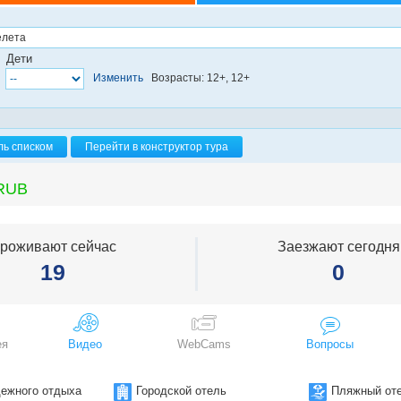
яж Камала
яж Карон
яж Ката
Дети
яж Лаян
Изменить
Возрасты: 12+, 12+
яж Май Хао
яж Най Харн
яж Най Янг
яж Найтон
яж Панва
ль списком
Перейти в конструктор тура
яж Патонг
яж Сурин
RUB
яж Три Транг
роживают сейчас
Заезжают сегодня
19
0
ея
Видео
WebCams
Вопросы
ежного отдыха
Городской отель
Пляжный от