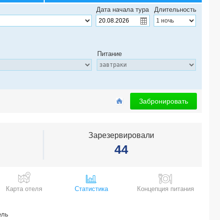
SAMUI RESOTEL BEACH RESORT 4*
Дата начала тура
Длительность
KOKOTEL KHAO LAK SEASCAPE (ex. KHAOLAK GOLDEN PLACE) 3*
SYAMA MANSION PATONG, AN ASPIRA COLLECTION 4*
THE LEAF OCEANSIDE BY KATATHANI 3*
MELATI BEACH RESORT & SPA 5*
Питание
FIFTH PATTAYA JOMTIEN 3*
BARCELO COCONUT ISLAND 5*
KIMPTON MAA-LAI BANGKOK 5*
BELLA VILLA PRIMA 3*
SPLASH BEACH RESORT 5*
Забронировать
CHANG BURI RESORT & SPA 3*
WATERFRONT SUITES PHUKET BY CENTARA 4*
VAYNA BOUTIQUE KOH CHANG 3*
Зарезервировали
AIYAPURA RESORT & SPA 4*
44
RENAISSANCE PHUKET RESORT & SPA 5*
LANTANA PATTAYA HOTEL & RESORT 4*
AVANI+ HUA HIN RESORT 5*
PATONG LODGE HOTEL 3*
Карта отеля
Статистика
Концепция питания
ROYAL HERITAGE PAVILION 3*
THE LIBRARY 5*
SRI PANWA PHUKET 5*
ель