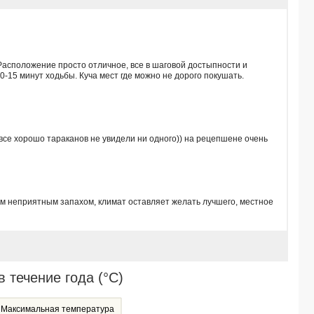
COCONUT BEACH RESORT KOH CHANG 4*
KLONG PRAO RESORT & SPA 3*
THE CRIB PATONG 3*
MOVENPICK MYTH HOTEL PATONG PHUKET 5*
ASPIRA CENTRAL PATONG 4*
асположение просто отличное, все в шаговой достыпности и
ROYAL PRINCE RESORT PATTAYA 3*
0-15 минут ходьбы. Куча мест где можно не дорого покушать.
AQUA MAYA PHUKET (ex. DI PANTAI BOUTIQUE BEACH RESORT) 4*
CHANALAI HILLSIDE RESORT 4*
TRIS MIRACLE APARTMENT KATA 2*
PHI PHI BAYVIEW PREMIER 3*
е хорошо тараканов не увидели ни одного)) на рецепшене очень
AO PRAO RESORT 4*
PEACH BLOSSOM RESORT 4*
ZAND MORADA PATTAYA 4*
CENTARA GRAND AT CENTRAL PLAZA LADPRAO BANGKOK 4*
м неприятным запахом, климат оставляет желать лучшего, местное
BAAN CHAWENG BEACH RESORT & SPA 3*
AVANI+ SAMUI 5*
ASPIRA ESCAPE AO NANG KRABI 4*
BLUE CABIN HOTEL (ex. A-ONE NEW WING HOTEL) 4*
SECRET CLIFF RESORT & RESTAURANT 3*
течение года (°C)
PHUKET MARRIOTT RESORT & SPA, NAI YANG BEACH 5*
MARINA EXPRESS FISHERMAN AONANG 3*
Максимальная температура
WEEKENDER RESORT & SPA 3*