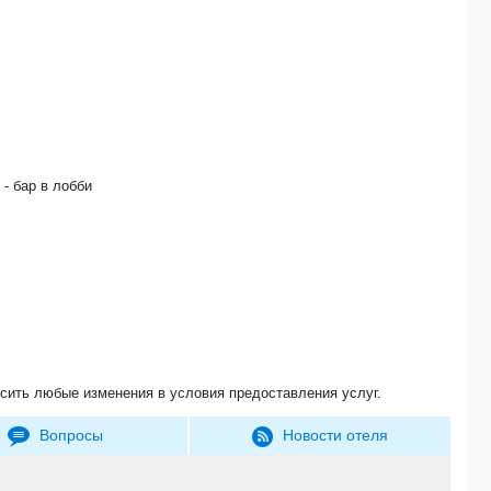
T2 AO NANG KRABI 3*
BAIYOKE SKY HOTEL 4*
SAII LAGUNA PHUKET 5*
PALM PARADISE RESORT 3*
BANGKOK PALACE 4*
AONANG BURI RESORT 4*
DUSIT THANI 5*
STAY RESORT PATTAYA 3*
r
- бар в лобби
AO NANG PHU PI MAAN RESORT AND SPA 4*
GLOW AO NANG KRABI 4*
THE VIJITT RESORT 5*
PHUKET GOLDEN SAND INN 3*
CAPE SIENNA PHUKET GOURMET HOTEL & VILLAS 5*
GRAND VIEW HAT SAI KAEW 3*
DAYS INN BY WYNDHAM AONANG KRABI 3*
SILVER SAND VILLA 3*
SEA BREEZE JOMTIEN RESORT 3*
сить любые изменения в условия предоставления услуг.
BAUMANBURI 4*
HYATT REGENCY PHUKET RESORT 5*
Вопросы
Новости отеля
THE DEWA KOH CHANG 5*
CENTARA WATERGATE PAVILLION 4*