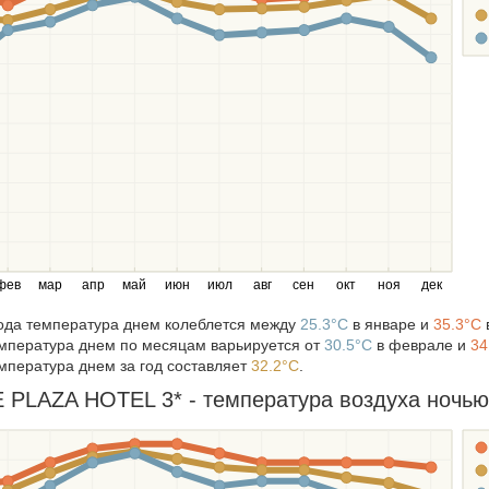
фев
мар
апр
май
июн
июл
авг
сен
окт
ноя
дек
года температура днем колеблется между
25.3°C
в январе и
35.3°C
мпература днем по месяцам варьируется от
30.5°C
в феврале и
34
мпература днем за год составляет
32.2°C
.
LAZA HOTEL 3* - температура воздуха ночью в