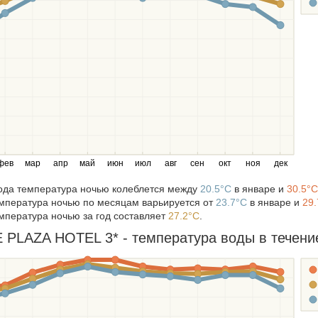
фев
мар
апр
май
июн
июл
авг
сен
окт
ноя
дек
года температура ночью колеблется между
20.5°C
в январе и
30.5°C
мпература ночью по месяцам варьируется от
23.7°C
в январе и
29.
мпература ночью за год составляет
27.2°C
.
LAZA HOTEL 3* - температура воды в течение