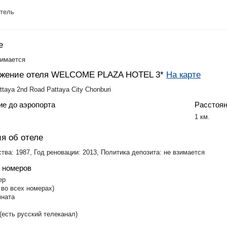
отель
е
зимается
ожение отеля WELCOME PLAZA HOTEL 3*
На карте
ttaya 2nd Road Pattaya City Chonburi
ие до аэропорта
Расстоян
1 км.
я об отеле
тва: 1987, Год реновации: 2013, Политика депозита: не взимается
 номеров
ер
 во всех номерах)
мната
(есть русский телеканал)