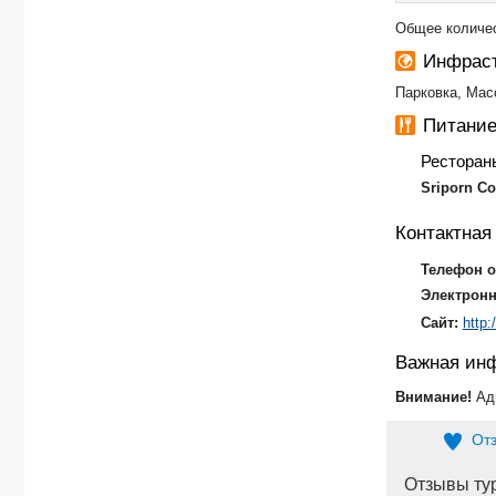
Общее количес
Инфраст
Парковка, Мас
Питание
Ресторан
Sriporn Co
Контактна
Телефон о
Электронн
Сайт:
http
Важная ин
Внимание!
Ад
От
Отзывы ту