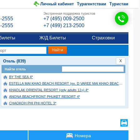
Личный кабинет
Турагентствам
Туристам
Экстренная поддержка туристов
9-2555
+7 (495) 009-2500
6-2555
+7 (499) 213-2500
билеты
Ж/Д Билеты
Страховки
Отель (839)
X
Найти отель
BY THE SEA 4*
ESTELLA MAI KHAO BEACH RESORT (ex. D VAREE MAI KHAO BEACH) 4*
KHAOLAK ORIENTAL RESORT (only adults 12+) 4*
ANONA BEACHFRONT PHUKET RESORT 4*
CHAOKOH PHI PHI HOTEL 3*
CENTARA KARON RESORT 4*
CENTARA RESERVE SAMUI 5*
BEL AIRE RESORT 3*
G HUA HIN RESORT AND MALL 4*
Номера
THE LANTERN RESORT PATONG 4*