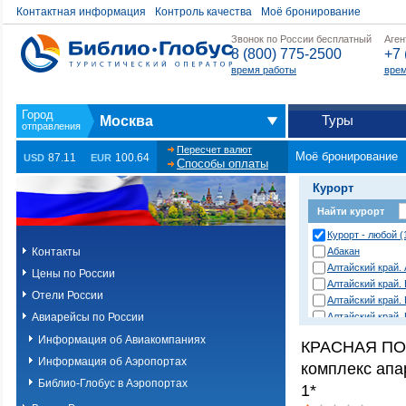
Контактная информация
Контроль качества
Моё бронирование
Звонок по России бесплатный
Аген
8 (800) 775-2500
+7 
время работы
врем
Туры
Москва
Пересчет валют
Моё бронирование
87.11
100.64
USD
EUR
Способы оплаты
Курорт
Найти курорт
Курорт - любой (
Контакты
Абакан
Алтайский край.
Цены по России
Алтайский край.
Отели России
Алтайский край.
Авиарейсы по России
Алтайский край.
район
Информация об Авиакомпаниях
КРАСНАЯ ПО
Анапа
Информация об Аэропортах
Анапа (Благовещ
комплекс апа
Анапа (Витязево
Библио-Глобус в Аэропортах
1*
Анапа (Пионерск