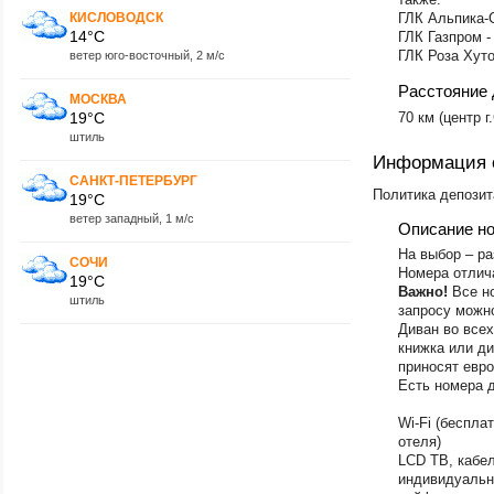
КИСЛОВОДСК
ГЛК Альпика-С
Пензенская обла
14°C
ГЛК Газпром -
Пермский край
ГЛК Роза Хутор
ветер юго-восточный, 2 м/с
Пермь
Петрозаводск
Расстояние 
МОСКВА
Петропавловск -
19°C
70 км (центр г
Подмосковье
штиль
Приморский кра
Приэльбрусье
Информация 
Псковская облас
САНКТ-ПЕТЕРБУРГ
Политика депозита
19°C
Пятигорск
Республика Ады
ветер западный, 1 м/с
Описание н
Республика Алт
На выбор – ра
район
СОЧИ
Номера отлича
Республика Алта
19°C
район
Важно!
Все н
штиль
запросу можн
Республика Бур
Диван во всех
Республика Даге
книжка или ди
Республика Кар
приносят евр
Республика Мор
Есть номера 
Республика Севе
Алания
Wi-Fi (беспла
Республика Тата
отеля)
Республика Тата
LCD ТВ, кабе
Ростов-на-Дону
индивидуальн
Рязанская облас