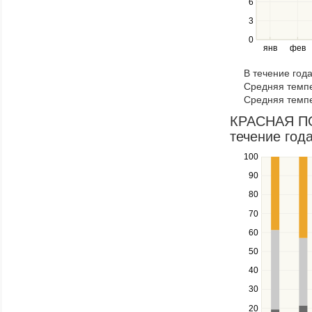
6
left
3
and
right
0
янв
фев
keys
to
В течение год
navigate
Средняя темпе
through
Средняя темпе
items
in
КРАСНАЯ ПОЛ
a
течение года
series.
100
Use
the
90
up
80
and
down
70
keys
60
to
navigate
50
between
40
series.
Use
30
the
20