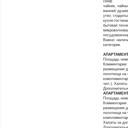
сейф
Салехард
чайник, чайны
Самара
ванная/ душев
Самарская обла
утюг, гладиль
Санкт-Петербург
кухня-гостина
Саранск
бытовая техн
Саратов
микроволновая
Саратовская обл
посудомоечна
Сахалинская об
Важно: наличи
Сочи (Адлер / Хо
категории
Сочи (Вардане /
АПАРТАМЕНТ 
Сочи (Дагомыс /
Площадь номе
Сочи (Красная П
уровень)
Комментарии:
размещения до
Сочи (Красная П
уровень)
полотенца на 
Сочи (Лазаревск
комплиментарн
чел.). Халаты
Сочи (ФТ Сириу
курорт)
Дополнительн
Сочи (Централь
АПАРТАМЕНТ 
Площадь номе
Ставрополь
Комментарии:
Сургут
размещения до
Сыктывкар
полотенца на 
Тверская област
комплиментарна
Тверь
Халаты за доп
Теберда
Дополнительн