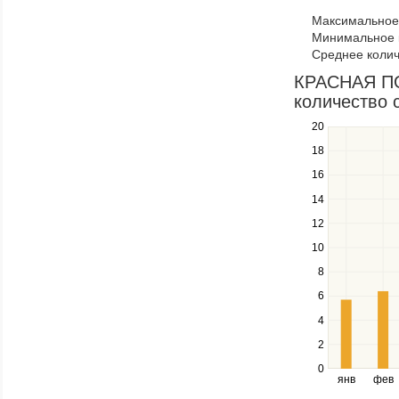
to
Максимальное 
navigate
Минимальное к
through
Среднее колич
items
in
КРАСНАЯ ПОЛ
a
количество 
series.
20
Use
the
18
up
16
and
down
14
keys
12
to
navigate
10
between
8
series.
Use
6
the
4
left
2
and
right
0
янв
фев
keys
to