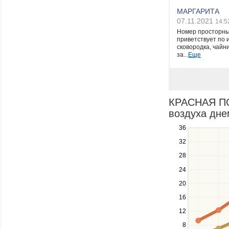
МАРГАРИТА
07.11.2021
14:5
Номер просторный
приветствует по и
сковородка, чайни
за...
Еще
КРАСНАЯ ПОЛ
воздуха днем
36
Use
the
32
up
28
and
down
24
keys
20
to
navigate
16
between
12
series.
Use
8