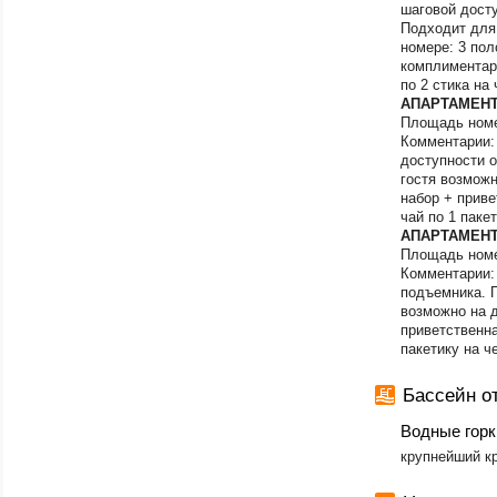
шаговой досту
Экскурсионные 
Подходит для 
Экскурсионные т
номере: 3 пол
Петербург
комплиментарн
Экскурсионные т
по 2 стика на
Южно-Сахалинс
АПАРТАМЕНТ 
Якутск
Площадь номе
Ярославль
Комментарии:
Ярославская об
доступности 
гостя возможн
набор + приве
чай по 1 паке
АПАРТАМЕНТ 
Площадь номе
Комментарии: 
подъемника. 
возможно на д
приветственна
пакетику на ч
Бассейн о
Водные горк
крупнейший кр