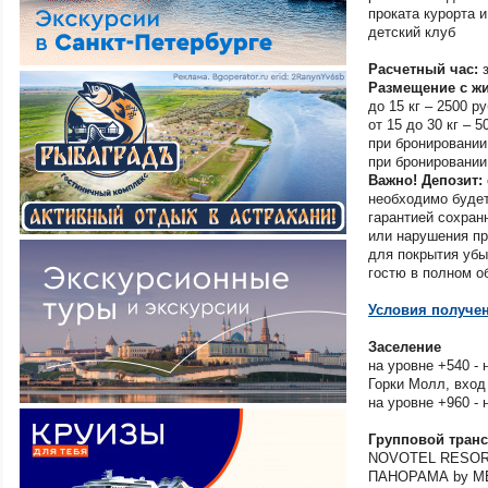
Кемеровская об
проката курорта и
Киров
детский клуб
Кировская обл.
Кисловодск
Расчетный час:
Размещение с ж
Краснодар
до 15 кг – 2500 р
Красноярск
от 15 до 30 кг – 
Красноярский кр
при бронировании 
Круизы
при бронировании 
Крым (Большая 
Важно!
Депозит:
Профессорский 
необходимо будет
Крым (Большая 
гарантией сохран
Маяк-Партенит
или нарушения пр
Крым (Большая 
для покрытия убы
Семидворье-Кан
гостю в полном о
Крым (Большая Я
Алупка
Условия получен
Крым (Большая Я
Ласпи
Крым (Восточный
Заселение
на уровне +540 - 
Крым (Западный 
Евпатория-Заоз
Горки Молл, вход
Крым (Западный 
на уровне +960 - 
Новофедоровка-
Крым (Западный 
Групповой тран
Мирный
NOVOTEL RESOR
Крым (Западный 
ПАНОРАМА by ME