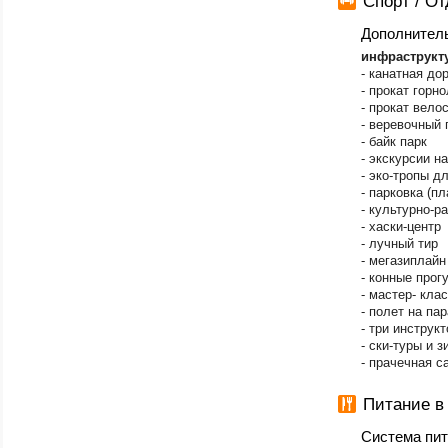
Спорт / О
Дополнител
инфраструкт
- канатная до
- прокат горн
- прокат вело
- веревочный 
- байк парк
- экскурсии н
- эко-тропы д
- парковка (пл
- культурно-р
- хаски-центр
- лучный тир
- мегазиплайн
- конные прог
- мастер- кла
- полет на па
- три инструк
- ски-туры и 
- прачечная 
Питание в
Система пи