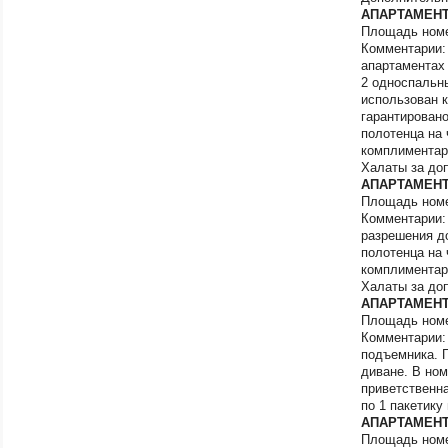
Томск
АПАРТАМЕНТ 
Туапсе
Площадь номе
Туапсе (Джубга/
Комментарии:
Инал)
апартаментах 
Туапсе (Небуг / 
2 односпальны
Туапсе (Новоми
использован к
Туапсе (Ольгинк
гарантировано
Туапсе (Шепси /
полотенца на 
Тульская област
комплиментарн
Тюменская обла
Халаты за до
Тюмень
АПАРТАМЕНТ 
Улан-удэ
Площадь номе
Ульяновск
Комментарии:
Уфа
разрешения до
полотенца на 
Хабаровск
комплиментарн
Хабаровский кра
Халаты за до
Чебоксары
АПАРТАМЕНТ 
Челябинск
Площадь номе
Черкесск
Комментарии: 
Чеченская респу
подъемника. П
Чита
диване. В ном
Чувашская респ
приветственна
Шерегеш
по 1 пакетику
Экскурсионные т
АПАРТАМЕНТ 
Экскурсионные 
Площадь номер
Калининград