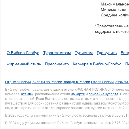
Максимальное 
navigate
Минимальное к
through
Среднее колич
items
in
*Представленные 
a
содержать некото
series.
О Библио-Глобус
Турагентствам
Туристам
Где купить
Воп
Фирменный стиль
Пресс-центр
Карьера в Библио-Глобус
П
Отдых в России, билеты по России, погода в России
Отели России, отзывы 
Библио-Глобус предлагает отдых в отеле КРАСНАЯ ПОЛЯНА 540, комплек
номеров,
отзывы
, расположение отеля
на карте
и
описание курорта
. В ок
количество ночей. Если Вы отправляетесь на отдых, а через несколько д
путешествия для бронирования разных групп одним заказом. Конструкто
оплатить проживание в отеле, заранее заказать экскурсии можно онлайн.
В 2025 году услугами компании Библио-Глобус воспользовались 3 050 951 
В 2024 году услугами компании Библио-Глобус воспользовались 2 576 234 