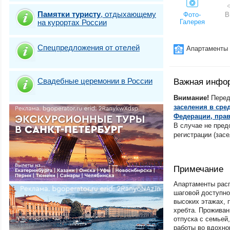
Железноводск
Памятки туристу
,
отдыхающему
Ивановская обл
Фото-
В
на курортах России
Галерея
Ижевск
Иркутск
Иркутская облас
Спецпредложения от отелей
Апартаменты
Йошкар-Ола
Казань
Калининград
Калининградская
Свадебные церемонии в России
Важная инфо
Калининградская
Балтийск
Внимание!
Перед
Калининградская
заселения в сре
Зеленоградск
Федерации, прав
Калининградская
В случае не пред
Пионерский
регистрации (засе
Калининградская
Светлогорск
Калининградская
Янтарный
Примечание
Калининградская
область.Куршска
Апартаменты расп
Калининградская
шаговой доступно
область.Куршска
высоких этажах, 
Калужская облас
хребта. Проживан
Камчатский край
отпуска с семьей
Кемерово
работы во вдохно