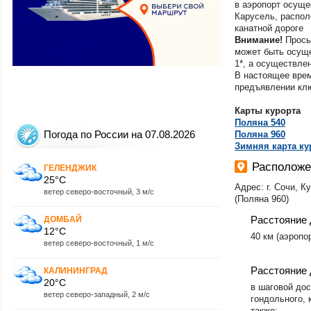
Севастополь-Уч
в аэропорт осуще
Крым (Западный 
Карусель, распол
Черноморское-О
канатной дороге
Крым (Централь
Внимание!
Просьб
Курганская обл.
может быть осущ
Ленинградская о
1*, а осуществле
Магнитогорск
В настоящее врем
Махачкала
предъявлении клю
Мирный
Карты курорта
Москва
Поляна 540
Мурманск
Погода по России на 07.08.2026
Поляна 960
Мурманская обл
Зимняя карта ку
Нальчик
Нерюнгри
Расположе
ГЕЛЕНДЖИК
Нижневартовск
25°C
Нижнекамск
Адрес: г. Сочи, К
ветер северо-восточный, 3 м/с
(Поляна 960)
Нижний Новгоро
Новокузнецк
Расстояние 
ДОМБАЙ
Новосибирск
12°C
40 км (аэропор
Новосибирская 
ветер северо-восточный, 1 м/с
Новый Уренгой
Ноябрьск
Расстояние 
КАЛИНИНГРАД
Омск
20°C
Оренбург
в шаговой до
ветер северо-западный, 2 м/с
гондольного, 
Орск
также:
Пенза