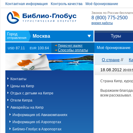
Контактная информация
Контроль качества
Моё бронирование
Звонок по России бесплат
8 (800) 775-2500
время работы
Туры
Москва
Пересчет валют
Моё бронирование
87.11
100.64
USD
EUR
Способы оплаты
О стране
//
К
18.08.2012
20:03:
Контакты
Страна Кипр, курор
Цены на Кипр
Выражаем благодар
Отдых с детьми на Кипре
всем рассказывал.
Отели Кипра
Авиарейсы на Кипр
Информация об Авиакомпаниях
Информация об Аэропортах
Библио-Глобус в Аэропортах