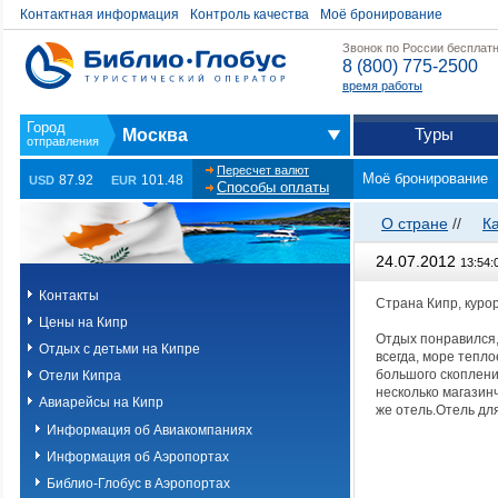
Контактная информация
Контроль качества
Моё бронирование
Звонок по России бесплат
8 (800) 775-2500
время работы
Туры
Москва
Пересчет валют
Моё бронирование
87.92
101.48
USD
EUR
Способы оплаты
О стране
//
К
24.07.2012
13:54:
Контакты
Страна Кипр, курор
Цены на Кипр
Отдых понравился,
Отдых с детьми на Кипре
всегда, море тепло
большого скоплени
Отели Кипра
несколько магазин
Авиарейсы на Кипр
же отель.Отель для
Информация об Авиакомпаниях
Информация об Аэропортах
Библио-Глобус в Аэропортах