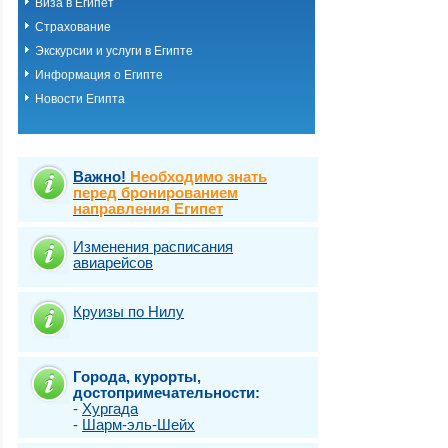
Виза в Египет
Хургада
Страхование
Шарм-эль-шейх
Эль Кусейр
Экскурсии и услуги в Египте
Эль гуна
Информация о Египте
Эль-Аламейн
Новости Египта
Важно!
Необходимо знать
перед бронированием
направления Египет
Изменения расписания
авиарейсов
Круизы по Нилу
Города, курорты,
достопримечательности:
-
Хургада
-
Шарм-эль-Шейх