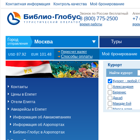
Контактная информация
Контроль качества
Моё бронирование
Звонок по России бесплатный
Аген
8 (800) 775-2500
+7 
время работы
врем
Туры
Москва
Пересчет валют
Моё бронирование
87.92
101.48
USD
EUR
Способы оплаты
Курорт
Найти курорт
Курорт - любой (
Контакты
Александрия
Беренис
Цены в Египет
Дахаб
Отели Египта
Макади бэй
Авиарейсы в Египет
Марса алам
Нувейба
Информация об Авиакомпаниях
Сафага
Информация об Аэропортах
Сахл хашиш
Сома бэй
Библио-Глобус в Аэропортах
Таба