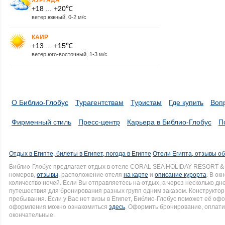
+18 ... +20℃
ветер южный, 0-2 м/с
КАИР
+13 ... +15℃
ветер юго-восточный, 1-3 м/с
О Библио-Глобус
Турагентствам
Туристам
Где купить
Воп
Фирменный стиль
Пресс-центр
Карьера в Библио-Глобус
П
Отдых в Египте, билеты в Египет, погода в Египте
Отели Египта, отзывы об
Библио-Глобус предлагает отдых в отеле CORAL SEA HOLIDAY RESORT &
номеров,
отзывы
, расположение отеля
на карте
и
описание курорта
. В ок
количество ночей. Если Вы отправляетесь на отдых, а через несколько д
путешествия для бронирования разных групп одним заказом. Конструктор 
пребывания. Если у Вас нет визы в Египет, Библио-Глобус поможет её оф
оформления можно ознакомиться
здесь
. Оформить бронирование, оплати
окончательные.