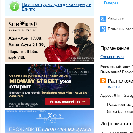
Галерея
Памятка туристу, отдыхающему в
Египте
Аквапарк
Пляжный оте
Примечание
Схема отеля
Расчетный час:
Внимание!
Разме
Располож
карте
Адрес: 8 km Safag
Расстояние 
​55 км (аэропр
Информация 
Год строительств