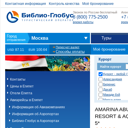
Контактная информация
Контроль качества
Моё бронирование
Звонок по России бесплатный
Аген
8 (800) 775-2500
+7 
время работы
врем
Туры
Москва
Пересчет валют
Моё бронирование
87.11
100.64
USD
EUR
Способы оплаты
Курорт
Найти курорт
Курорт - любой (
Контакты
Александрия
Беренис
Цены в Египет
Дахаб
Отели Египта
Макади бэй
Авиарейсы в Египет
Марса алам
Нувейба
Информация об Авиакомпаниях
AMARINA AB
Сафага
Информация об Аэропортах
RESORT & A
Сахл хашиш
Сома бэй
Библио-Глобус в Аэропортах
5*
Таба