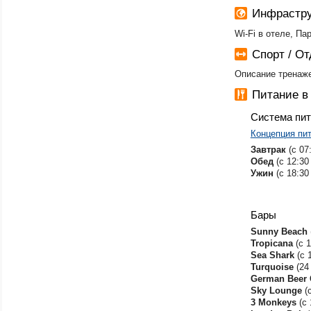
Инфрастру
Wi-Fi в отеле, Па
Спорт / О
Описание тренаже
Питание 
Система пи
Концепция пита
​Завтрак
(с 07
Обед
(с 12:30
Ужин
(с 18:30
Бары
​Sunny Beach
Tropicana
(с 1
Sea Shark
(с 
Turquoise
(24
German Beer 
Sky Lounge
(
3 Monkeys
(с 