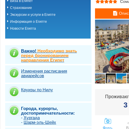
Виза в Египет
Сом
Хургада
Страхование
Шарм-эль-шейх
Опис
Эль Кусейр
Экскурсии и услуги в Египте
Эль гуна
Информация о Египте
Эль-Аламейн
Новости Египта
Важно!
Необходимо знать
перед бронированием
направления Египет
Изменения расписания
авиарейсов
Круизы по Нилу
Проживают
3
Города, курорты,
достопримечательности:
-
Хургада
-
Шарм-эль-Шейх
Фото-
В