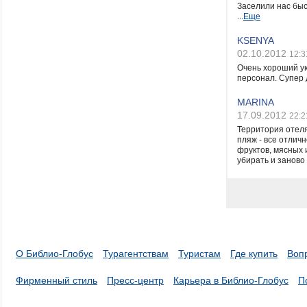
Заселили нас бы
...
Еще
KSENYA
02.10.2012
12:3
Очень хороший 
персонал. Супер 
MARINA
17.09.2012
22:2
Территория отел
пляж - все отлич
фруктов, мясных 
убирать и заново 
О Библио-Глобус
Турагентствам
Туристам
Где купить
Воп
Фирменный стиль
Пресс-центр
Карьера в Библио-Глобус
П