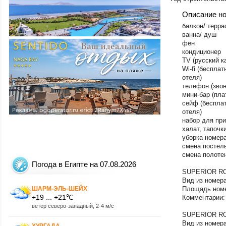
Описание н
​балкон/ терра
ванна/ душ
фен
кондиционер
TV (русский к
Wi-fi (беспла
отеля)
телефон (звон
мини-бар (пла
сейф (беспла
отеля)
набор для при
халат, тапочк
уборка номера
смена постель
смена полоте
Погода в Египте на 07.08.2026
SUPERIOR R
Вид из номера
ШАРМ-ЭЛЬ-ШЕЙХ
Площадь номе
+19 ... +21℃
Комментарии: 
ветер северо-западный, 2-4 м/с
SUPERIOR R
Вид из номера
ХУРГАДА