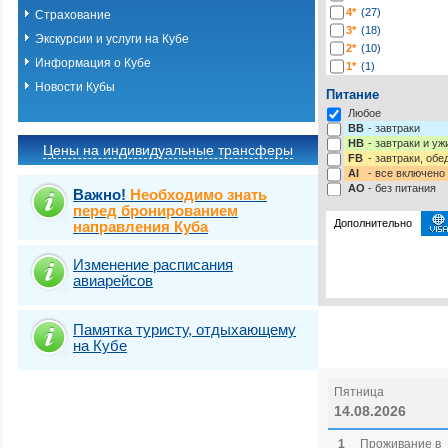
4*
(27)
Страхование
3*
(18)
Экскурсии и услуги на Кубе
2*
(10)
Информация о Кубе
1*
(1)
Новости Кубы
Питание
Любое
BB
- завтраки
HB
- завтраки и у
Цены на индивидуальные трансферы
FB
- завтраки, обе
AI
- все включено
AO
- без питания
Важно!
Необходимо знать
перед бронированием
Дополнительно
направления Куба
Изменение расписания
Выберите одну ил
Виза
Выбрать стра
Новая в
авиарейсов
Памятка туристу, отдыхающему
на Кубе
Пятница
14.08.2026
1
Проживание в