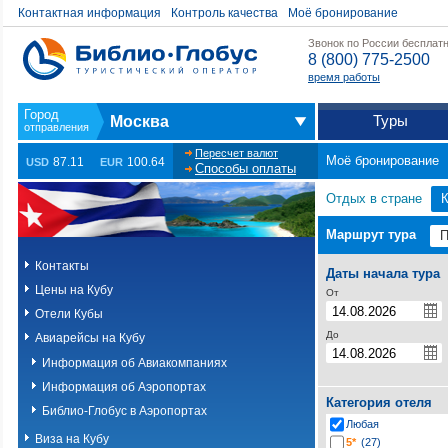
Контактная информация
Контроль качества
Моё бронирование
Звонок по России бесплат
8 (800) 775-2500
время работы
Туры
Москва
Пересчет валют
Моё бронирование
87.11
100.64
USD
EUR
Способы оплаты
Отдых в стране
Маршрут тура
Контакты
Даты начала тура
Цены на Кубу
От
Отели Кубы
До
Авиарейсы на Кубу
Информация об Авиакомпаниях
Информация об Аэропортах
Категория отеля
Библио-Глобус в Аэропортах
Любая
Виза на Кубу
5*
(27)