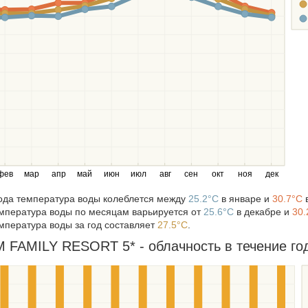
фев
мар
апр
май
июн
июл
авг
сен
окт
ноя
дек
года температура воды колеблется между
25.2°C
в январе и
30.7°C
в
мпература воды по месяцам варьируется от
25.6°C
в декабре и
30.
мпература воды за год составляет
27.5°C
.
FAMILY RESORT 5* - облачность в течение год