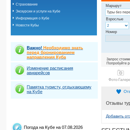
Страхование
Маршрут
Экскурсии и услуги на Кубе
Информация о Кубе
Взрослые
Новости Кубы
Номер
Важно!
Необходимо знать
перед бронированием
направления Куба
Запрос стоимо
Попробуйте ра
Изменение расписания
авиарейсов
Фото-Галер
Памятка туристу, отдыхающему
на Кубе
От
Отзывы ту
Добавить от
Погода на Кубе на 07.08.2026