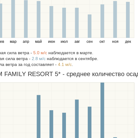
ев
мар
апр
май
июн
июл
авг
сен
окт
ноя
дек
ая сила ветра -
5.0 м/c
наблюдается в марте.
я сила ветра -
2.8 м/c
наблюдается в сентябре.
а ветра за год составляет -
4.1 м/c
.
FAMILY RESORT 5* - среднее количество осадк