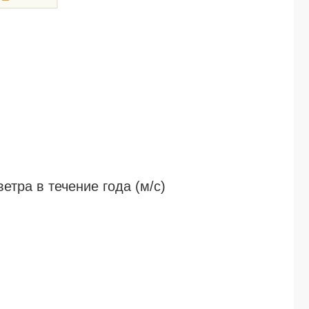
GRAND ASTON 5*
MARIPOSA 2*
MELIA VARADERO 5*
ISLAZUL LIDO 2*
COMODORO 4*
PLAYA VISTA AZUL (ex. OCEAN) 5*
тра в течение года (м/c)