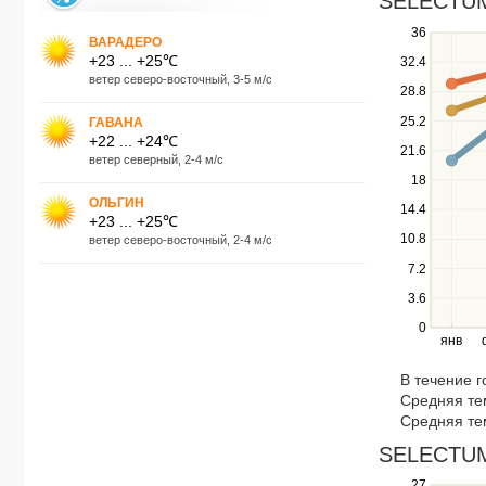
SELECTUM 
Use
36
ВАРАДЕРО
the
+23 ... +25℃
32.4
up
ветер северо-восточный, 3-5 м/с
28.8
and
down
25.2
ГАВАНА
keys
+22 ... +24℃
21.6
to
ветер северный, 2-4 м/с
navigate
18
between
ОЛЬГИН
14.4
series.
+23 ... +25℃
10.8
Use
ветер северо-восточный, 2-4 м/с
the
7.2
left
3.6
and
right
0
янв
keys
to
В течение 
navigate
Средняя те
through
Средняя те
items
in
SELECTUM 
a
27