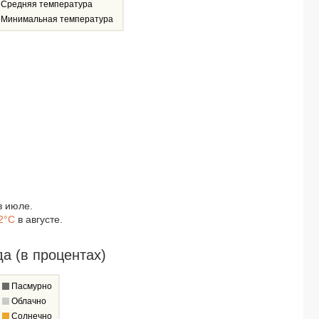
Средняя температура
HOTEL LAS MORLAS (ex. BE LIVE LAS MORLAS) 4*
Минимальная температура
ROC PRESIDENTE 4*
INNSIDE HABANA CATEDRAL 5*
SUNBEACH 3*
SOL PALMERAS 4*
VILA GALE TROPICAL VARADERO 4*
SANCTUARY GRAND MEMORIES HOLGUIN 5*
TRYP HABANA LIBRE 4*
ISLAZUL PASEO HABANA (ex. SERCOTEL PASEO HABANA) 3*
MEMORIES MIRAMAR HAVANA (ex. Occidental Miramar) 4*
IBEROSTAR ORIGIN PLAYA ALAMEDA (only adults 16+) 4*
TUXPAN 4*
SOL CARIBE BEACH (ex. SOL SIRENAS CORAL) 4*
OCCIDENTAL ARENAS BLANCAS 4*
 июле.
STARFISH MONTEHABANA (ex. MONTEHABANA APARTHOTEL) 3*
2°C
в августе.
ISLAZUL LOS DELFINES 3*
MYSTIQUE CASA PERLA 5*
а (в процентах)
STARFISH CUATRO PALMAS (ex. MERCURE CUATRO PALMAS) 4*
ISLAZUL CARIBBEAN (ex. SERCOTEL CARIBBEAN) 2*
Пасмурно
IBEROSTAR MARQUES DE LA TORRE 5*
Облачно
GRAND MEMORIES HOLGUIN 5*
Солнечно