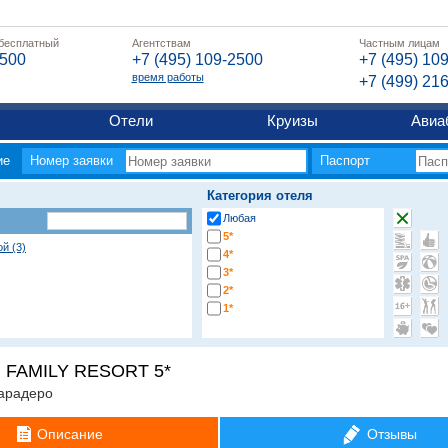
 бесплатный
Агентствам
Частным лицам
2500
+7 (495) 109-2500
+7 (495) 10
время работы
+7 (499) 21
Отели
Круизы
Авиа
ие
Номер заявки
Паспорт
Категория отеля
Любая
5*
й (3)
4*
3*
2*
1*
FAMILY RESORT 5*
арадеро
Описание
Отзывы