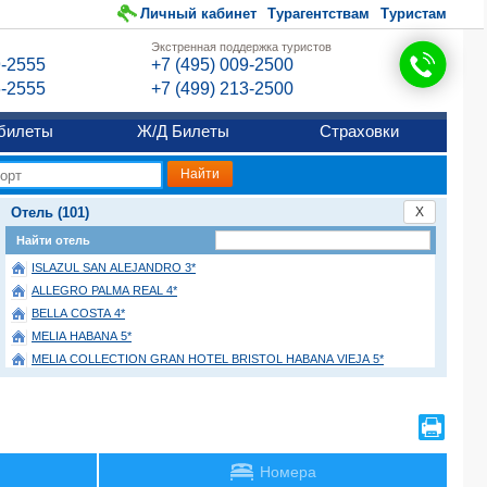
Личный кабинет
Турагентствам
Туристам
Экстренная поддержка туристов
9-2555
+7 (495) 009-2500
6-2555
+7 (499) 213-2500
билеты
Ж/Д Билеты
Страховки
Отель (101)
X
Найти отель
ISLAZUL SAN ALEJANDRO 3*
ALLEGRO PALMA REAL 4*
BELLA COSTA 4*
MELIA HABANA 5*
MELIA COLLECTION GRAN HOTEL BRISTOL HABANA VIEJA 5*
ROYALTON HABANA PASEO DEL PRADO 5*
ISLAZUL COLINA 2*
PARADISUS PRINCESA DEL MAR (only adults 18+) 5*
BRISAS DEL CARIBE 4*
Номера
BE LIVE LOS CACTUS (onlt adults 16+) 4*