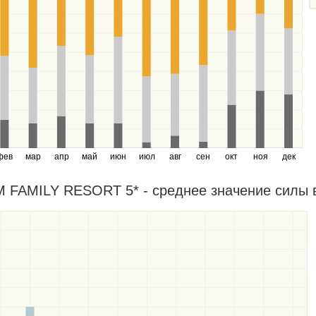
фев
мар
апр
май
июн
июл
авг
сен
окт
ноя
дек
FAMILY RESORT 5* - среднее значение силы ве