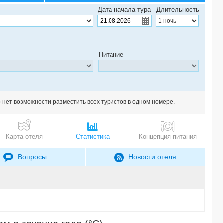
IBEROSTAR SELECTION HOLGUIN 5*
Дата начала тура
Длительность
IBEROSTAR GRAND PACKARD 5*
GRAND ASTON VARADERO 5*
HOSTEL VEDADO AZUL 1*
ROC ARENAS DORADAS 4*
Питание
IBEROSTAR ORIGIN LAGUNA AZUL 5*
MYSTIQUE REGIS HABANA 5*
NEPTUNO - TRITON 3*
BELLO CARIBE 2*
IBEROSTAR SELECTION VARADERO 5*
о нет возможности разместить всех туристов в одном номере.
HOTEL VILLA CUBA (ex. BE LIVE EXPERIENCE VARADERO) 4*
TORTUGA 3*
MELIA LAS ANTILLAS (only adults 16+) 4*
Карта отеля
Статистика
Концепция питания
COMPLEJO VEDADO 3*
IBEROSTAR SELECTION PARQUE CENTRAL 5*
Вопросы
Новости отеля
HOTEL GRAN MUTHU HABANA TOWER 5*
DEAUVILLE 3*
PLAZA 4*
RESONANCE BLU VARADERO 4*
STARFISH VARADERO (ex. AGUAS AZULES) 4*
ISLAZUL CLUB KAREY 3*