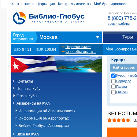
Контактная информация
Контроль качества
Моё бронирование
Звонок по России
8 (800) 775-
время работы
Туры
Москва
Пересчет валют
Моё бронирован
87.11
100.64
USD
EUR
Способы оплаты
Курорт
Найти курорт
Курорт - любо
Контакты
Варадеро
Гавана
Цены на Кубу
Ольгин
Отели Кубы
Авиарейсы на Кубу
Информация об Авиакомпаниях
SELECTUM 
Информация об Аэропортах
В
Библио-Глобус в Аэропортах
Виза на Кубу