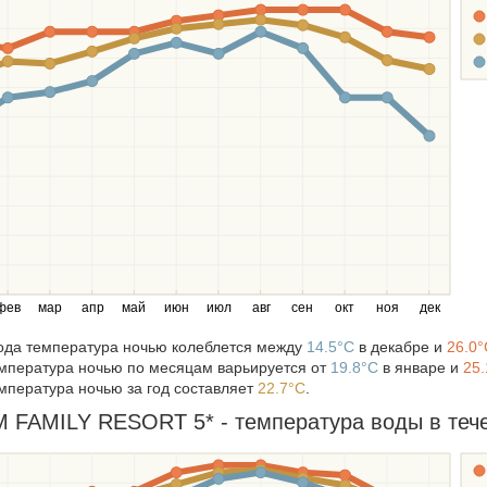
фев
мар
апр
май
июн
июл
авг
сен
окт
ноя
дек
года температура ночью колеблется между
14.5°C
в декабре и
26.0°
мпература ночью по месяцам варьируется от
19.8°C
в январе и
25.
мпература ночью за год составляет
22.7°C
.
FAMILY RESORT 5* - температура воды в течен