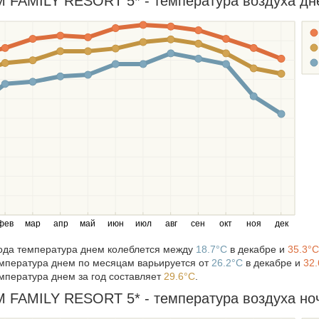
FAMILY RESORT 5* - температура воздуха днем
фев
мар
апр
май
июн
июл
авг
сен
окт
ноя
дек
года температура днем колеблется между
18.7°C
в декабре и
35.3°C
мпература днем по месяцам варьируется от
26.2°C
в декабре и
32.
мпература днем за год составляет
29.6°C
.
FAMILY RESORT 5* - температура воздуха ночь