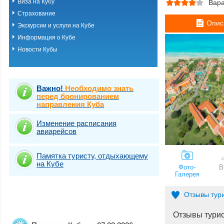
Виза на Кубу
Вар
Страхование
Опис
Экскурсии и услуги на Кубе
Информация о Кубе
Новости Кубы
Важно!
Необходимо знать
перед бронированием
направления Куба
Изменение расписания
авиарейсов
Памятка туристу, отдыхающему
на Кубе
Фото-
В
Галерея
Отзывы тур
Отзывы тури