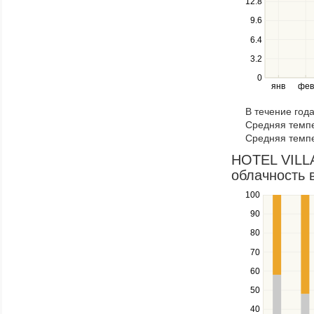
12.8
series.
Use
9.6
the
6.4
left
3.2
and
right
0
янв
фев
keys
to
В течение год
navigate
Средняя темпе
through
Средняя темпе
items
in
HOTEL VILL
a
облачность в
series.
100
Use
the
90
up
80
and
down
70
keys
60
to
navigate
50
between
40