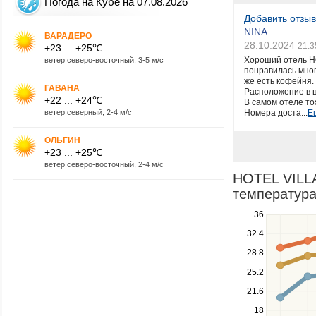
Погода на Кубе на 07.08.2026
Добавить отзыв
NINA
ВАРАДЕРО
28.10.2024
21:3
+23 ... +25℃
Хороший отель H
ветер северо-восточный, 3-5 м/с
понравилась мног
же есть кофейня.
ГАВАНА
Расположение в ц
+22 ... +24℃
В самом отеле то
ветер северный, 2-4 м/с
Номера доста...
Е
ОЛЬГИН
+23 ... +25℃
ветер северо-восточный, 2-4 м/с
HOTEL VILL
температура
Use
36
the
32.4
up
28.8
and
down
25.2
keys
21.6
to
navigate
18