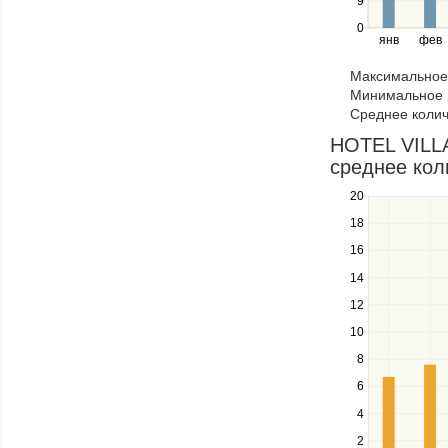
9
and
right
0
янв
фев
keys
to
Максимальное 
navigate
Минимальное к
through
Среднее колич
items
in
HOTEL VILL
a
среднее кол
series.
20
Use
the
18
up
16
and
down
14
keys
12
to
navigate
10
between
8
series.
Use
6
the
4
left
2
and