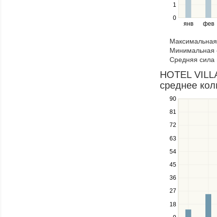
1
and
right
0
янв
фев
keys
to
Максимальная 
navigate
Минимальная 
through
Средняя сила 
items
in
HOTEL VILL
a
среднее кол
series.
90
Use
the
81
up
72
and
down
63
keys
54
to
navigate
45
between
36
series.
27
Use
the
18
left