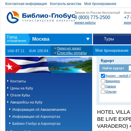
Контактная информация
Контроль качества
Моё бронирование
Звонок по России бесплатный
Аген
8 (800) 775-2500
+7 
время работы
врем
Туры
Москва
Пересчет валют
Моё бронирование
87.11
100.64
USD
EUR
Способы оплаты
Курорт
Найти курорт
Курорт - любой (
Контакты
Варадеро
Гавана
Цены на Кубу
Ольгин
Отели Кубы
Авиарейсы на Кубу
Информация об Авиакомпаниях
HOTEL VILLA 
Информация об Аэропортах
BE LIVE EXP
Библио-Глобус в Аэропортах
VARADERO) 