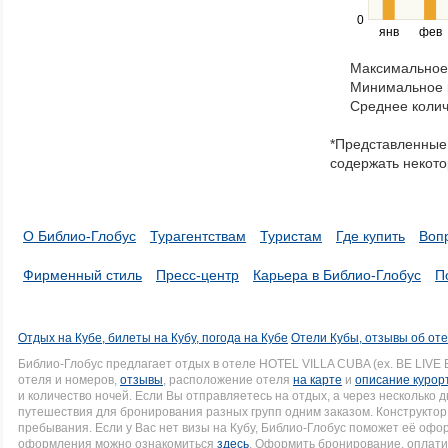
right
0
янв
фев
keys
to
Максимальное 
navigate
Минимальное к
through
Среднее колич
items
in
*Представленные 
a
содержать некото
series.
О Библио-Глобус
Турагентствам
Туристам
Где купить
Воп
Фирменный стиль
Пресс-центр
Карьера в Библио-Глобус
П
Отдых на Кубе, билеты на Кубу, погода на Кубе
Отели Кубы, отзывы об от
Библио-Глобус предлагает отдых в отеле HOTEL VILLA CUBA (ex. BE LI
отеля и номеров,
отзывы
, расположение отеля
на карте
и
описание курор
и количество ночей. Если Вы отправляетесь на отдых, а через несколько
путешествия для бронирования разных групп одним заказом. Конструктор 
пребывания. Если у Вас нет визы на Кубу, Библио-Глобус поможет её оф
оформления можно ознакомиться
здесь
. Оформить бронирование, оплати