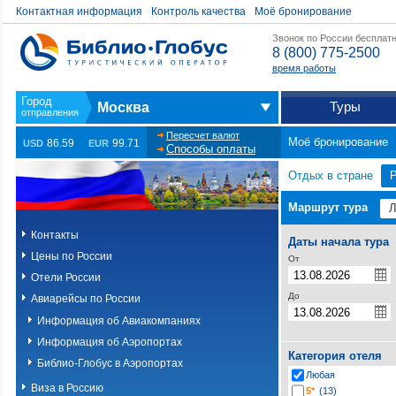
Контактная информация
Контроль качества
Моё бронирование
Звонок по России бесплат
8 (800) 775-2500
время работы
Туры
Москва
Пересчет валют
Моё бронирование
86.59
99.71
USD
EUR
Способы оплаты
Отдых в стране
Маршрут тура
Контакты
Даты начала тура
Цены по России
От
Отели России
До
Авиарейсы по России
Информация об Авиакомпаниях
Информация об Аэропортах
Категория отеля
Библио-Глобус в Аэропортах
Любая
Виза в Россию
5*
(13)