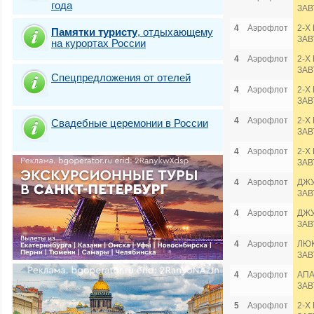
года
ЗАВ
4
Аэрофлот
2-Х
Памятки туристу
,
отдыхающему
ЗАВ
на курортах России
4
Аэрофлот
2-Х
ЗАВ
Спецпредложения от отелей
4
Аэрофлот
2-Х
ЗАВ
4
Аэрофлот
2-Х
Свадебные церемонии в России
ЗАВ
4
Аэрофлот
2-Х
ЗАВ
4
Аэрофлот
ДЖУ
ЗАВ
4
Аэрофлот
ДЖУ
ЗАВ
4
Аэрофлот
ЛЮК
ЗАВ
4
Аэрофлот
АПА
ЗАВ
5
Аэрофлот
2-Х