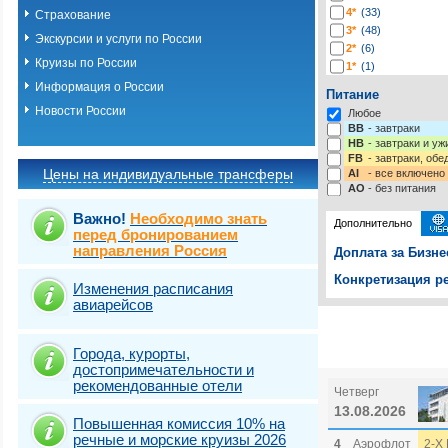
4*
(33)
Страхование
3*
(48)
Экскурсии и услуги по России
2*
(6)
Круизы по России
1*
(1)
-*
(116)
Информация о России
Питание
Новости России
Любое
BB
- завтраки
HB
- завтраки и у
FB
- завтраки, обе
Цены на индивидуальные трансферы
AI
- все включено
AO
- без питания
Важно!
Необходимо знать
Дополнительно
перед бронированием
направления Россия
Доплата за Бизне
Конкретизация ре
Изменения расписания
авиарейсов
Выберите одну ил
Выбрать стра
Города, курорты,
достопримечательности и
рекомендованные отели
Четверг
13.08.2026
Повышенная комиссия 10% на
речные и морские круизы 2026
4
Аэрофлот
2-Х