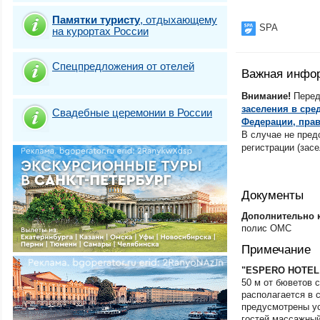
Железноводск
Памятки туристу
,
отдыхающему
Ивановская обл
SPA
на курортах России
Ижевск
Иркутск
Иркутская облас
Спецпредложения от отелей
Йошкар-Ола
Важная инфо
Казань
Внимание!
Перед
Калининград
заселения в сре
Калининградская
Свадебные церемонии в России
Федерации, прав
Калининградская
Балтийск
В случае не пред
Калининградская
регистрации (засе
Зеленоградск
Калининградская
Пионерский
Калининградская
Документы
Светлогорск
Дополнительно 
Калининградская
Янтарный
полис ОМС
Калининградская
Примечание
область.Куршска
Калининградская
"ESPERO HOTEL
область.Куршска
50 м от бюветов 
Калужская облас
располагается в с
Камчатский край
предусмотрены ус
Кемерово
гостей массажный