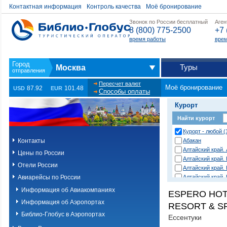
Контактная информация
Контроль качества
Моё бронирование
Звонок по России бесплатный
Аген
8 (800) 775-2500
+7 
время работы
врем
Туры
Москва
Пересчет валют
Моё бронирование
87.92
101.48
USD
EUR
Способы оплаты
Курорт
Найти курорт
Курорт - любой (
Контакты
Абакан
Алтайский край.
Цены по России
Алтайский край.
Отели России
Алтайский край.
Авиарейсы по России
Алтайский край.
район
Информация об Авиакомпаниях
ESPERO HOT
Анапа
Информация об Аэропортах
Анапа (Благовещ
RESORT & SP
Анапа (Витязево
Библио-Глобус в Аэропортах
Ессентуки
Анапа (Пионерск