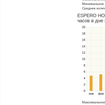
navigate
Минимальное к
through
Среднее колич
items
in
ESPERO HOT
a
часов в дне 
series.
20
Use
the
18
up
16
and
down
14
keys
12
to
navigate
10
between
8
series.
Use
6
the
4
left
2
and
right
0
янв
фев
keys
to
Максимальное 
navigate