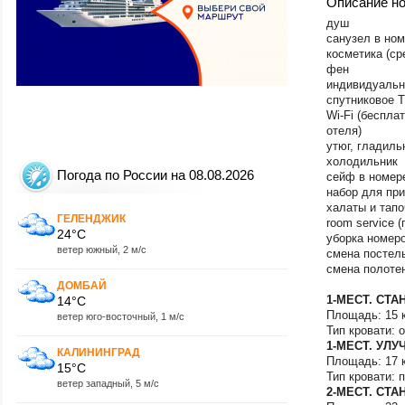
Описание н
Севастополь-Уч
Крым (Западный 
душ
Черноморское-О
санузел в но
Крым (Централь
косметика (ср
Курганская обл.
фен
Ленинградская о
индивидуальн
Магнитогорск
спутниковое 
Махачкала
Wi-Fi (беспла
Мирный
отеля)
Москва
утюг, гладиль
холодильник
Мурманск
Погода по России на 08.08.2026
сейф в номере
Мурманская обл
набор для при
Нальчик
халаты и тапо
Нерюнгри
ГЕЛЕНДЖИК
room service (
Нижневартовск
24°C
уборка номеро
Нижнекамск
ветер южный, 2 м/с
смена постель
Нижний Новгоро
смена полоте
Новокузнецк
ДОМБАЙ
Новосибирск
1-МЕСТ. СТА
14°C
Новосибирская 
Площадь: 15 
ветер юго-восточный, 1 м/с
Новый Уренгой
Тип кровати: 
Ноябрьск
1-МЕСТ. УЛ
КАЛИНИНГРАД
Омск
Площадь: 17 
15°C
Оренбург
Тип кровати: 
ветер западный, 5 м/с
Орск
2-МЕСТ. СТА
Пенза