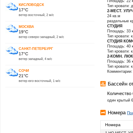
Площадь: 22 
КИСЛОВОДСК
Пензенская обла
Тип кровати: 
17°C
2-МЕСТ. УЛ
Пермский край
ветер восточный, 2 м/с
24 кв.м
Пермь
раздельные к
Петрозаводск
СТУДИЯ
МОСКВА
Петропавловск -
Площадь: 33 
19°C
Подмосковье
Тип кровати: 
ветер северо-западный, 2 м/с
Приморский кра
СТУДИЯ КОМ
Приэльбрусье
Площадь: 40 
Псковская облас
САНКТ-ПЕТЕРБУРГ
Тип кровати: 
17°C
Пятигорск
2-КОМН. ЛЮ
Республика Ады
ветер западный, 4 м/с
Площадь: 36 
Республика Алт
Тип кровати: 
район
СОЧИ
Комментарии:
Республика Алта
21°C
район
ветер юго-восточный, 1 м/с
Бассейн о
Республика Баш
Республика Бур
Количество 
Республика Даге
Республика Кар
​один крытый 
Республика Мор
Республика Севе
Номера
По
Алания
Республика Тата
Номера
Республика Тата
Ростов-на-Дону