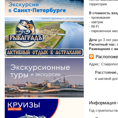
Кемеровская об
территории
Киров
Кировская обл.
В стоимость вхо
Кисловодск
- проживание
Краснодар
- завтрак
Красноярск
- Wi-Fi
Красноярский кр
- парковочное ме
Круизы
Дети
до 3 лет ра
Крым (Большая 
Профессорский 
Расчетный час:
з
Размещение с ж
Крым (Большая 
Маяк-Партенит
Расположе
Крым (Большая 
Семидворье-Кан
Адрес: Ставрополь
Крым (Большая Я
Алупка
Расстояние 
Крым (Большая Я
​в шаговой до
Ласпи
Крым (Восточный
Крым (Западный 
Евпатория-Заоз
Крым (Западный 
Новофедоровка-
Информация 
Крым (Западный 
Мирный
Год строительства
Крым (Западный 