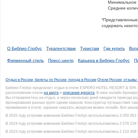
Минимальное к
through
Среднее колич
items
in
*Представленные 
a
содержать некото
series.
О Библио-Глобус
Турагентствам
Туристам
Где купить
Воп
Фирменный стиль
Пресс-центр
Карьера в Библио-Глобус
П
Отдых в России, билеты по России, погода в России
Отели России, отзывы 
Библио-Глобус предлагает отдых в отеле ESPERO HOTEL RESORT & SPA -
расположение отеля
на карте
и
описание курорта
. В окне онлайн брониро
Вы отправляетесь на отдых, а через несколько дней ожидаете приезда р
бронирования разных групп одним заказом. Конструктор путешествия так
проживание в отеле, заранее заказать экскурсии можно онлайн. Все указ
В 2025 году услугами компании Библио-Глобус воспользовались 3 050 951 
В 2024 году услугами компании Библио-Глобус воспользовались 2 576 234 
В 2023 году услугами компании Библио-Глобус воспользовались 2 210 458 