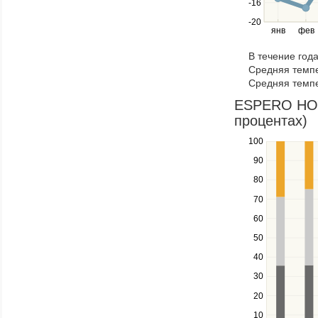
-16
and
right
-20
янв
фев
keys
to
В течение год
navigate
Средняя темпе
through
Средняя темпе
items
in
ESPERO HOTE
a
процентах)
series.
100
Use
the
90
up
80
and
down
70
keys
60
to
navigate
50
between
40
series.
Use
30
the
20
left
10
and