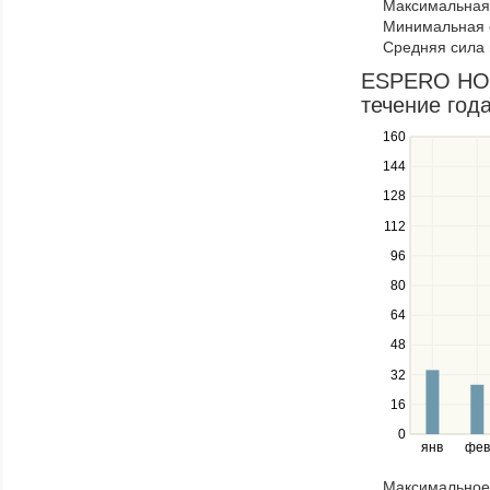
Максимальная 
navigate
Минимальная 
through
Средняя сила 
items
in
ESPERO HOTE
a
течение год
series.
160
Use
the
144
up
128
and
down
112
keys
96
to
navigate
80
between
64
series.
Use
48
the
32
left
16
and
right
0
янв
фев
keys
to
Максимальное 