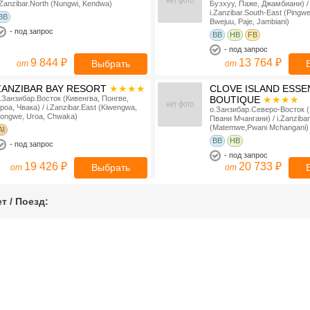
.Zanzibar.North (Nungwi, Kendwa)
Буэхуу, Паже, Джамбиани) /
i.Zanzibar.South-East (Pingw
BB
Bwejuu, Paje, Jambiani)
-
под запрос
BB
HB
FB
-
под запрос
9 844 ₽
13 764 ₽
Выбрать
от
от
ZANZIBAR BAY RESORT
★★★★
CLOVE ISLAND ESSE
.Занзибар.Восток (Кивенгва, Понгве,
BOUTIQUE
★★★★
роа, Чвака) / i.Zanzibar.East (Kiwengwa,
о.Занзибар.Северо-Восток 
ongwe, Uroa, Chwaka)
Пвани Мчангани) / i.Zanzibar
(Matemwe,Pwani Mchangani)
AI
BB
HB
-
под запрос
-
под запрос
19 426 ₽
20 733 ₽
Выбрать
от
от
KENDWA ROCKS
★★★★
SEA CLIFF RESORT &
т / Поезд
:
.Занзибар.Север (Нунгви, Кендва) /
★★★★★
.Zanzibar.North (Nungwi, Kendwa)
о.Занзибар.Запад (Бубубу, 
Баве) / i.Zanzibar.West (Bub
BB
Mangapwani, Bawe Island)
HB
FB
AI
-
под запрос
-
под запрос
20 907 ₽
23 433 ₽
Выбрать
от
от
SULTAN SANDS ISLAND RESORT
ALDIANA CLUB ZANZ
★★★★
★★★★★