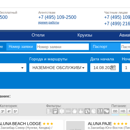
 бесплатный
Агентствам
Частным лицам
2500
+7 (495) 109-2500
+7 (495) 10
время работы
+7 (499) 21
Отели
Круизы
Авиа
ие
Номер заявки
Паспорт
Города и маршруты
Дата начала
Ноч
ание
:
Категория
:
Фильтры
:
Питание
:
BB
HB
3*
4*
5*
ALUNA BEACH LODGE
★★★
ALUNA PAJE
★★★★
.Занзибар.Север (Нунгви, Кендва) /
о.Занзибар.Юго-Восток (Пин