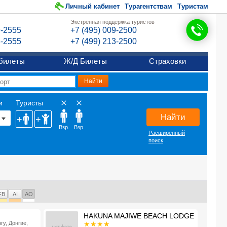
Личный кабинет
Турагентствам
Туристам
Экстренная поддержка туристов
9-2555
+7 (495) 009-2500
6-2555
+7 (499) 213-2500
билеты
Ж/Д Билеты
Страховки
и
Туристы
Найти
Взр.
Взр.
Расширенный
поиск
FB
AI
AO
HAKUNA MAJIWE BEACH LODGE
гу, Донгве,
★★★★