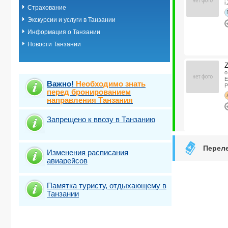
i
Страхование
Экскурсии и услуги в Танзании
Информация о Танзании
Новости Танзании
о
Е
Важно!
Необходимо знать
P
перед бронированием
направления Танзания
Запрещено к ввозу в Танзанию
Переле
о
Изменения расписания
i
авиарейсов
Памятка туристу, отдыхающему в
Танзании