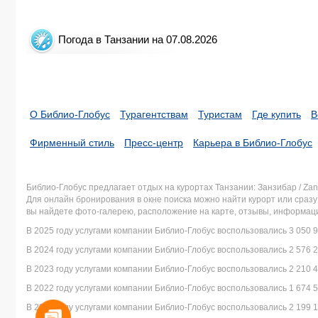
о
Е
P
Погода в Танзании на 07.08.2026
О Библио-Глобус
Турагентствам
Туристам
Где купить
В
о
Е
P
Фирменный стиль
Пресс-центр
Карьера в Библио-Глобус
Библио-Глобус предлагает отдых на курортах Танзании: Занзибар / Zanz
Для онлайн бронирования в окне поиска можно найти курорт или сразу
вы найдете фото-галерею, расположение на карте, отзывы, информаци
о
Б
В 2025 году услугами компании Библио-Глобус воспользовались 3 050 9
i
B
В 2024 году услугами компании Библио-Глобус воспользовались 2 576 2
В 2023 году услугами компании Библио-Глобус воспользовались 2 210 4
В 2022 году услугами компании Библио-Глобус воспользовались 1 674 5
В 2021 году услугами компании Библио-Глобус воспользовались 2 199 1