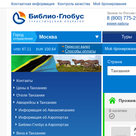
Контактная информация
Контроль качества
Моё бронирование
Звонок по России
8 (800) 775-
время работы
Туры
Москва
Пересчет валют
Моё бронирован
87.11
100.64
USD
EUR
Способы оплаты
Страна
Контакты
Цены в Танзанию
Отели Танзании
Прожив
Авиарейсы в Танзанию
Информация об Авиакомпаниях
В наличии
:
Информация об Аэропортах
Библио-Глобус в Аэропортах
Виза в Танзанию
о