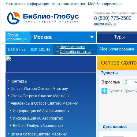
Контактная информация
Контроль качества
Моё бронирование
Звонок по России бесплат
8 (800) 775-2500
время работы
Туры
Москва
Пересчет валют
Моё бронирование
87.92
101.48
USD
EUR
Способы оплаты
Остров Свято
Туристы
Контакты
Взрослые
Цены в Остров Святого Мартину
Турист 1, Турист 
Отели Острова Святого Мартины
Авиарейсы в Остров Святого Мартину
Информация об Авиакомпаниях
Информация об Аэропортах
Библио-Глобус в Аэропортах
Дата начала
Виза в Остров Святого Мартину