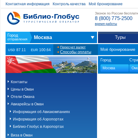
Контактная информация
Контроль качества
Моё бронирование
Звонок по России бесплат
8 (800) 775-2500
время работы
Туры
Москва
Пересчет валют
Моё бронирование
87.11
100.64
USD
EUR
Способы оплаты
Город
Стр
Контакты
Цены в Оман
Отели Омана
Авиарейсы в Оман
Информация об Авиакомпаниях
Информация об Аэропортах
Библио-Глобус в Аэропортах
Виза в Оман