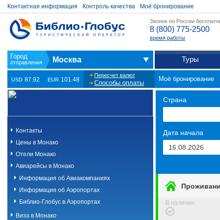
Контактная информация
Контроль качества
Моё бронирование
Звонок по России бесплат
8 (800) 775-2500
время работы
Туры
Москва
Пересчет валют
Моё бронирование
87.92
101.48
USD
EUR
Способы оплаты
Страна
Контакты
Дата начала
Цены в Монако
Отели Монако
Авиарейсы в Монако
Информация об Авиакомпаниях
Проживан
Информация об Аэропортах
Библио-Глобус в Аэропортах
В наличии
:
Виза в Монако