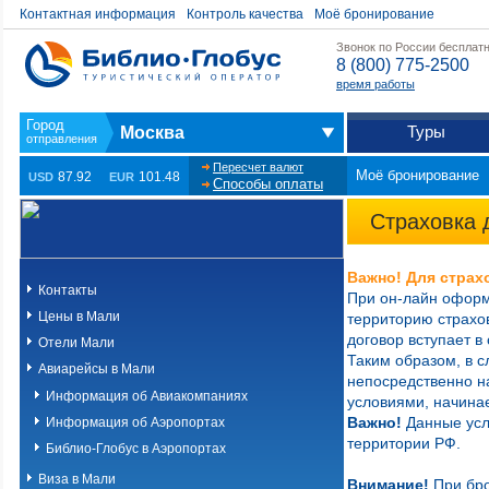
Контактная информация
Контроль качества
Моё бронирование
Звонок по России бесплат
8 (800) 775-2500
время работы
Туры
Москва
Пересчет валют
Моё бронирование
87.92
101.48
USD
EUR
Способы оплаты
Страховка 
Важно! Для страх
Контакты
При он-лайн офор
Цены в Мали
территорию страхов
договор вступает в
Отели Мали
Таким образом, в с
Авиарейсы в Мали
непосредственно на
Информация об Авиакомпаниях
условиями, начинае
Важно!
Данные усл
Информация об Аэропортах
территории РФ.
Библио-Глобус в Аэропортах
Виза в Мали
Внимание!
При бро