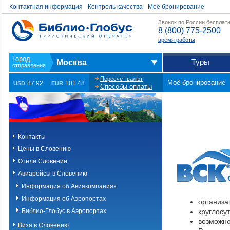
Контактная информация
Контроль качества
Моё бронирование
Звонок по России бесплат
8 (800) 775-2500
время работы
Туры
Москва
Пересчет валют
Моё бронирование
87.92
101.48
USD
EUR
Способы оплаты
Контакты
Цены в Словению
Отели Словении
Авиарейсы в Словению
Информация об Авиакомпаниях
Информация об Аэропортах
организа
Библио-Глобус в Аэропортах
круглосу
возможно
Виза в Словению