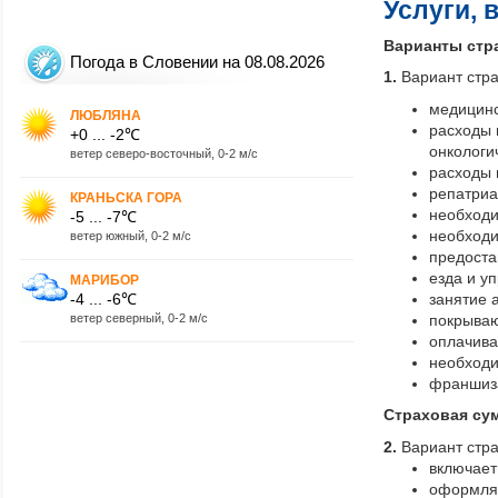
Услуги, 
Варианты стр
Погода в Словении на 08.08.2026
1.
Вариант стр
медицинс
ЛЮБЛЯНА
расходы 
+0 ... -2℃
онкологи
ветер северо-восточный, 0-2 м/с
расходы 
репатриа
КРАНЬСКА ГОРА
необходи
-5 ... -7℃
необходи
ветер южный, 0-2 м/с
предоста
езда и у
МАРИБОР
-4 ... -6℃
занятие 
ветер северный, 0-2 м/с
покрываю
оплачива
необходи
франшиза
Страховая сум
2.
Вариант стр
включает
оформляе