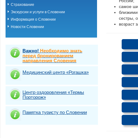
России;
Страхование
самое ши
Экскурсии и услуги в Словении
близкими
сестры, 
Информация о Словении
возраст 
Новости Словении
Важно!
Необходимо знать
перед бронированием
направления Словения
Медицинский центр «Рогашка»
Центр оздоровления «Термы
Порторож»
Памятка туристу по Словении