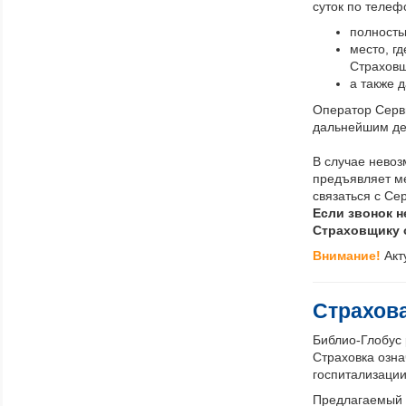
суток по телеф
полность
место, г
Страховщ
а также 
Оператор Серв
дальнейшим де
В случае невоз
предъявляет м
связаться с Се
Если звонок н
Страховщику 
Внимание!
Акт
Страхова
Библио-Глобус
Страховка озна
госпитализации
Предлагаемый 