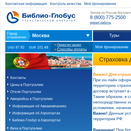
Контактная информация
Контроль качества
Моё бронирование
Звонок по России бесплат
8 (800) 775-2500
время работы
Туры
Москва
Пересчет валют
Моё бронирование
87.92
101.48
USD
EUR
Способы оплаты
Страховка 
Важно! Для страх
Контакты
При он-лайн офор
Цены в Португалию
территорию страхов
договор вступает в
Отели Португалии
Таким образом, в с
Авиарейсы в Португалию
непосредственно на
Информация об Авиакомпаниях
условиями, начинае
Важно!
Данные усл
Информация об Аэропортах
территории РФ.
Библио-Глобус в Аэропортах
Виза в Португалию
Внимание!
При бро