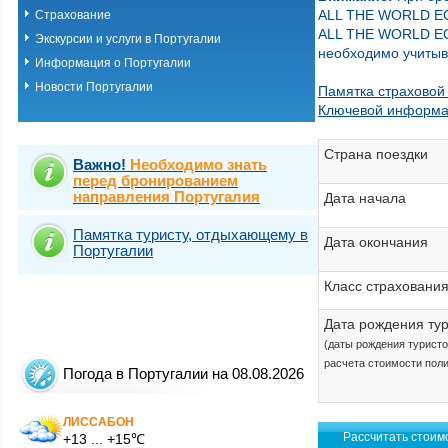
ALL THE WORLD 
Страхование
ALL THE WORLD 
Экскурсии и услуги в Португалии
необходимо учитыв
Информация о Португалии
Новости Португалии
Памятка страховой
Ключевой информа
Страна поездки
Важно!
Необходимо знать
перед бронированием
направления Португалия
Дата начала
Памятка туристу, отдыхающему в
Дата окончания
Португалии
Класс страховани
Дата рождения ту
(даты рождения турист
расчета стоимости пол
Погода в Португалии на 08.08.2026
ЛИССАБОН
+13 ... +15℃