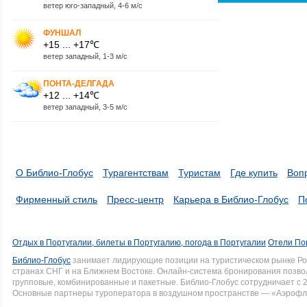
ветер юго-западный, 4-6 м/с
ФУНШАЛ
+15 ... +17℃
ветер западный, 1-3 м/с
ПОНТА-ДЕЛГАДА
+12 ... +14℃
ветер западный, 3-5 м/с
О Библио-Глобус
Турагентствам
Туристам
Где купить
Воп
Фирменный стиль
Пресс-центр
Карьера в Библио-Глобус
П
Отдых в Португалии, билеты в Португалию, погода в Португалии
Отели Пор
Библио-Глобус
занимает лидирующие позиции на туристическом рынке Рос
странах СНГ и на Ближнем Востоке. Онлайн-система бронирования позво
групповые, комбинированные и пакетные. Библио-Глобус сотрудничает с 
Основные партнеры туроператора в воздушном пространстве — «Аэрофло