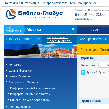
Контактная информация
Контроль качества
Моё бронирование
Звонок по России бесплат
8 (800) 775-2500
время работы
Туры
Москва
Пересчет валют
Моё бронирование
87.92
101.48
USD
EUR
Способы оплаты
Эстония. Экск
Туристы
Контакты
Взрослые
Цены в Эстонию
Турист 1, Турист 
Отели Эстонии
Авиарейсы в Эстонию
Информация об Авиакомпаниях
Информация об Аэропортах
Библио-Глобус в Аэропортах
Дата начала
Виза в Эстонию