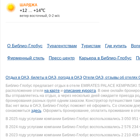
ШАРДЖА
+12 ... +14℃
ветер восточный, 0-2 м/с
О Библио-Глобус
Турагентствам
Туристам
Где купить
Воп
Фирменный стиль
Пресс-центр
Карьера в Библио-Глобус
П
Отдых в ОАЭ, билеты в ОАЭ, погода в ОАЭ
Отели ОАЭ, отзывы об отелях
Библио-Глобус предлагает отдых в отеле EMIRATES PALACE KEMPINSKI. 
расположение отеля
на карте
и
описание курорта
. В окне онлайн брониро
Вы отправляетесь на отдых, а через несколько дней ожидаете приезда р
бронирования разных групп одним заказом. Конструктор путешествия такж
Вас нет визы в ОАЭ, Библио-Глобус поможет её оформить. Со списком д
ознакомиться
здесь
. Оформить бронирование, оплатить проживание в оте
В 2025 году услугами компании Библио-Глобус воспользовались 3 050 951 
В 2024 году услугами компании Библио-Глобус воспользовались 2 576 234 
В 2023 году услугами компании Библио-Глобус воспользовались 2 210 458 