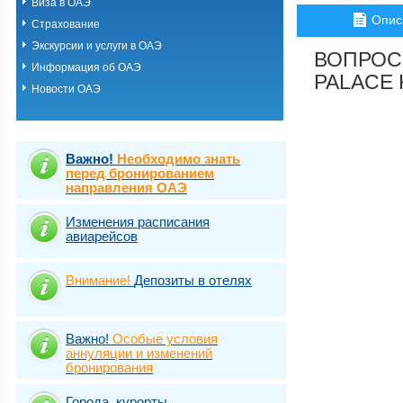
Виза в ОАЭ
Рас Аль Хайма
Опис
Страхование
Умм Аль Кувейн
Фуджейра
Экскурсии и услуги в ОАЭ
ВОПРОС
Шарджа
Информация об ОАЭ
PALACE 
Новости ОАЭ
Важно!
Необходимо знать
перед бронированием
направления ОАЭ
Изменения расписания
авиарейсов
Внимание!
Депозиты в отелях
Важно!
Особые условия
аннуляции и изменений
бронирования
Города, курорты,