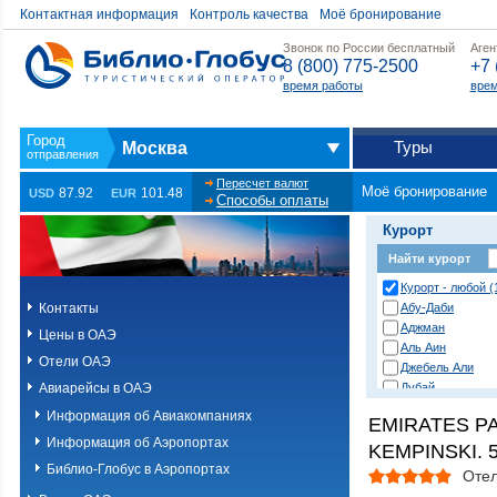
Контактная информация
Контроль качества
Моё бронирование
Звонок по России бесплатный
Аген
8 (800) 775-2500
+7 
время работы
врем
Туры
Москва
Пересчет валют
Моё бронирование
87.92
101.48
USD
EUR
Способы оплаты
Курорт
Найти курорт
Курорт - любой (
Контакты
Абу-Даби
Аджман
Цены в ОАЭ
Аль Аин
Отели ОАЭ
Джебель Али
Авиарейсы в ОАЭ
Дубай
Дубай (острова 
Информация об Авиакомпаниях
EMIRATES P
Дубай (пустыня)
Информация об Аэропортах
KEMPINSKI. 5
Дубай Джумейра
Корфаккан
Библио-Глобус в Аэропортах
Отел
Палм Джумейра