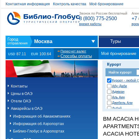
Контактная информация
Контроль качества
Моё бронирование
Звонок по России бесплатный
Аген
8 (800) 775-2500
+7 
время работы
врем
Туры
Москва
Пересчет валют
Моё бронирование
87.11
100.64
USD
EUR
Способы оплаты
Курорт
Найти курорт
Курорт - любой (
Контакты
Абу-Даби
Аджман
Цены в ОАЭ
Аль Аин
Отели ОАЭ
Джебель Али
Авиарейсы в ОАЭ
Дубай
Дубай (острова 
Информация об Авиакомпаниях
BM ACACIA H
Дубай (пустыня)
Информация об Аэропортах
APARTMENTS 
Дубай Джумейра
Корфаккан
Библио-Глобус в Аэропортах
ACACIA HOTE
Палм Джумейра