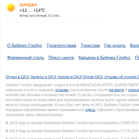
ШАРДЖА
+12 ... +14℃
ветер восточный, 0-2 м/с
О Библио-Глобус
Турагентствам
Туристам
Где купить
Воп
Фирменный стиль
Пресс-центр
Карьера в Библио-Глобус
П
Отдых в ОАЭ, билеты в ОАЭ, погода в ОАЭ
Отели ОАЭ, отзывы об отелях
Библио-Глобус предлагает отдых в отеле BM ACACIA HOTEL & APARTMENT
описание отеля и номеров,
отзывы
, расположение отеля
на карте
и
описа
количество человек и количество ночей. Если Вы отправляетесь на отдых
конструктором путешествия для бронирования разных групп одним заказо
визы в страну пребывания. Если у Вас нет визы в ОАЭ, Библио-Глобус п
порядком оформления можно ознакомиться
здесь
. Оформить бронировани
указанные цены окончательные.
В 2025 году услугами компании Библио-Глобус воспользовались 3 050 951 
В 2024 году услугами компании Библио-Глобус воспользовались 2 576 234 