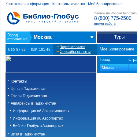
Контактная информация
Контроль качества
Моё бронирование
Звонок по России бесплат
8 (800) 775-2500
время работы
Туры
Москва
Пересчет валют
Моё бронирование
87.92
101.48
USD
EUR
Способы оплаты
Город
Стр
Контакты
Цены в Таджикистан
Отели Таджикистана
Авиарейсы в Таджикистан
Информация об Авиакомпаниях
Информация об Аэропортах
Библио-Глобус в Аэропортах
Виза в Таджикистан