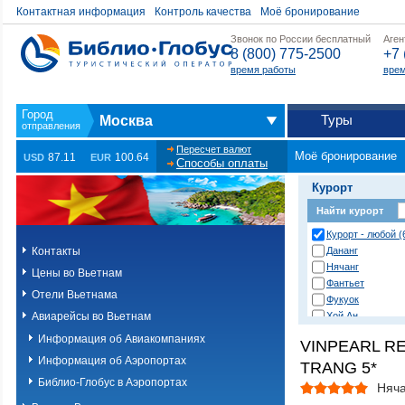
Контактная информация
Контроль качества
Моё бронирование
Звонок по России бесплатный
Аген
8 (800) 775-2500
+7 
время работы
врем
Туры
Москва
Пересчет валют
Моё бронирование
87.11
100.64
USD
EUR
Способы оплаты
Курорт
Найти курорт
Курорт - любой (
Контакты
Дананг
Нячанг
Цены во Вьетнам
Фантьет
Отели Вьетнама
Фукуок
Авиарейсы во Вьетнам
Хой Ан
Хошимин
Информация об Авиакомпаниях
VINPEARL R
Информация об Аэропортах
TRANG 5*
Библио-Глобус в Аэропортах
Няча