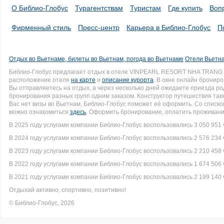
О Библио-Глобус
Турагентствам
Туристам
Где купить
Воп
Фирменный стиль
Пресс-центр
Карьера в Библио-Глобус
П
Отдых во Вьетнаме, билеты во Вьетнам, погода во Вьетнаме
Отели Вьетна
Библио-Глобус предлагает отдых в отеле VINPEARL RESORT NHA TRANG 
расположение отеля
на карте
и
описание курорта
. В окне онлайн брониро
Вы отправляетесь на отдых, а через несколько дней ожидаете приезда р
бронирования разных групп одним заказом. Конструктор путешествия такж
Вас нет визы во Вьетнам, Библио-Глобус поможет её оформить. Со спис
можно ознакомиться
здесь
. Оформить бронирование, оплатить проживание
В 2025 году услугами компании Библио-Глобус воспользовались 3 050 951 
В 2024 году услугами компании Библио-Глобус воспользовались 2 576 234 
В 2023 году услугами компании Библио-Глобус воспользовались 2 210 458 
В 2022 году услугами компании Библио-Глобус воспользовались 1 674 506 
В 2021 году услугами компании Библио-Глобус воспользовались 2 199 140 
Отдыхай активно, спортивно, позитивно!
© Библио-Глобус, 2026