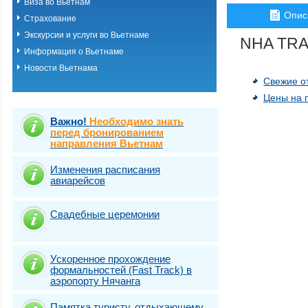
Виза во Вьетнам
Опис
Страхование
Экскурсии и услуги во Вьетнаме
NHA TR
Информация о Вьетнаме
Новости Вьетнама
Свежие о
Цены на 
Важно!
Необходимо знать
перед бронированием
направления Вьетнам
Изменения расписания
авиарейсов
Свадебные церемонии
Ускоренное прохождение
формальностей (Fast Track) в
аэропорту Нячанга
Памятка туристу, отдыхающему