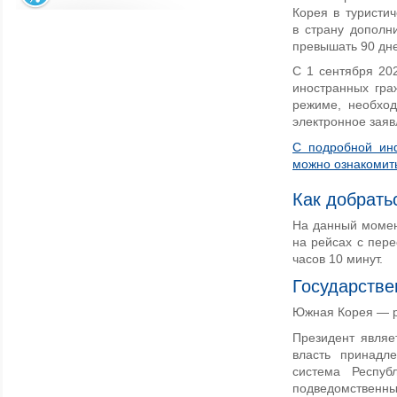
Корея в туристи
в страну дополн
превышать 90 дне
С 1 сентября 202
иностранных гра
режиме, необхо
электронное зая
С подробной ин
можно ознакомить
Как добрать
На данный момен
на рейсах с пере
часов 10 минут.
Государстве
Южная Корея — р
Президент являе
власть принадл
система Респуб
подведомственные