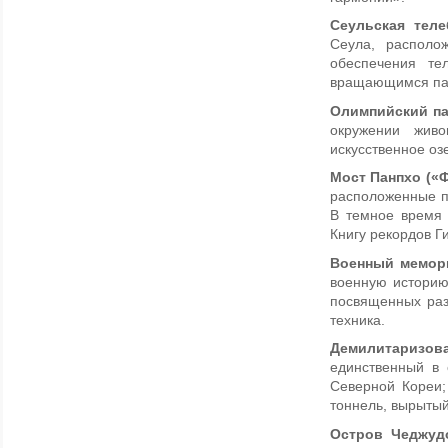
Сеульская теле
Сеула, располо
обеспечения те
вращающимся пан
Олимпийский п
окружении живо
искусственное озе
Мост Панпхо («Ф
расположенные п
В темное время 
Книгу рекордов Г
Военный мемор
военную историю
посвященных раз
техника.
Демилитаризова
единственный в 
Северной Кореи;
тоннель, вырыты
Остров Чеджуд