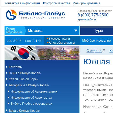
Контактная информация
Контроль качества
Моё бронирование
Звонок по России бесплат
8 (800) 775-2500
время работы
Туры
Москва
Пересчет валют
Моё бронирование
87.92
101.48
USD
EUR
Способы оплаты
О стране
//
К
Южная 
Контакты
Республика Коре
Цены в Южную Корею
названием Южная
Отели Южной Кореи
Эта удивительна
Авиарейсы в Южную Корею
термальными ис
Информация об Авиакомпаниях
горнолыжными ск
Информация об Аэропортах
технологиями, ве
Библио-Глобус в Аэропортах
Население Южной
Виза в Южную Корею