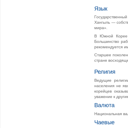
Язык
Государственный 
Хангыль — собст
мира».
В Южной Корее 
Большинство рабо
рекомендуется им
Старшее поколени
стране восходяще
Религия
Ведущие религи
населения не яв
корейцев оказыв
уважение к други
Валюта
Национальная ва
Чаевые