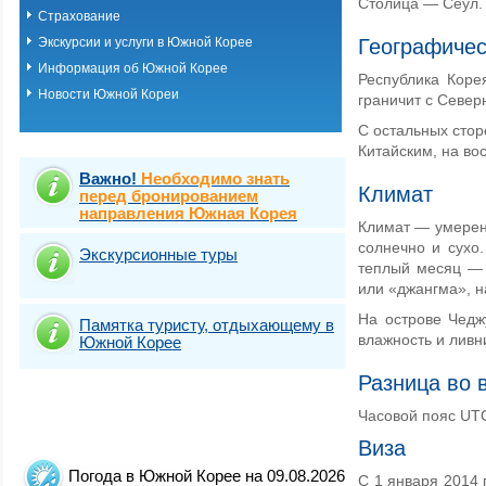
Столица — Сеул.
Страхование
Экскурсии и услуги в Южной Корее
Географиче
Информация об Южной Корее
Республика Коре
Новости Южной Кореи
граничит с Север
С остальных сто
Китайским, на во
Важно!
Необходимо знать
Климат
перед бронированием
направления Южная Корея
Климат — умерен
солнечно и сухо.
Экскурсионные туры
теплый месяц — а
или «джангма», н
На острове Чедж
Памятка туристу, отдыхающему в
влажность и ливн
Южной Корее
Разница во 
Часовой пояс UTC
Виза
Погода в Южной Корее на 09.08.2026
С 1 января 2014 