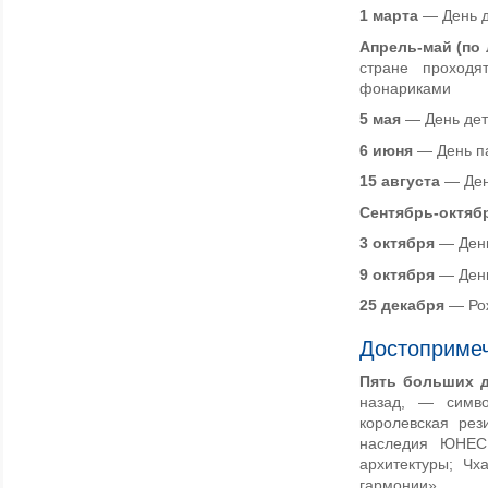
1 марта
— День д
Апрель-май (по
стране проходя
фонариками
5 мая
— День дет
6 июн
я
— День п
15 августа
— Ден
Сентябрь-октябр
3 октября
— День
9 октября
— День
25 декабря
— Ро
Достоприме
Пять больших 
назад, — симво
королевская рез
наследия ЮНЕСК
архитектуры; Чх
гармонии».