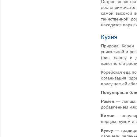
Остров являетс
достопримечате
самой высокой в
таинственной до
находится парк с
Кухня
Природа Кореи 
уникальной и раз
(рис, лапшу и д
животного и раст
Корейская еда п
организация здр
присущее ей сба
Популярные бл
Рамён
— лапша б
добавлением мяса
Кимчи
— популяр
перцем, луком и 
Куксу
— традицио
овощами, зелень