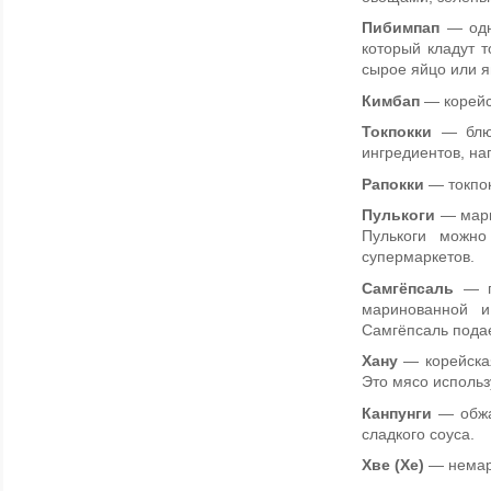
Пибимпап
— одно
который кладут т
сырое яйцо или я
Кимбап
— корейс
Токпокки
— блюд
ингредиентов, нап
Рапокки
— токпок
Пулькоги
— мари
Пулькоги можн
супермаркетов.
Самгёпсаль
— п
маринованной 
Самгёпсаль подае
Хану
— корейска
Это мясо использ
Канпунги
— обжар
сладкого соуса.
Хве (Хе)
— немар