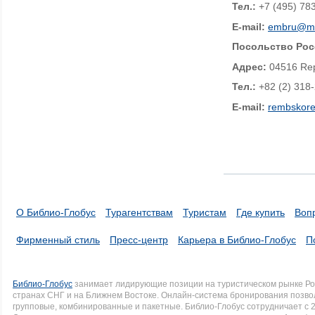
Тел
.
:
+7 (495) 78
E-
m
ail:
embru@mo
Посольство Рос
Адрес:
04516 Rep
Тел
.
:
+82 (2) 318-
E-
m
ail:
rembskor
О Библио-Глобус
Турагентствам
Туристам
Где купить
Воп
Фирменный стиль
Пресс-центр
Карьера в Библио-Глобус
П
Библио-Глобус
занимает лидирующие позиции на туристическом рынке Рос
странах СНГ и на Ближнем Востоке. Онлайн-система бронирования позво
групповые, комбинированные и пакетные. Библио-Глобус сотрудничает с 