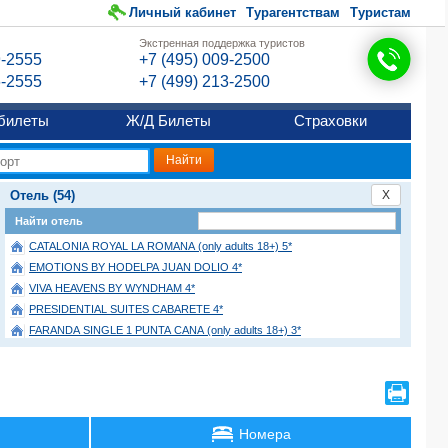
Личный кабинет
Турагентствам
Туристам
Экстренная поддержка туристов
9-2555
+7 (495) 009-2500
6-2555
+7 (499) 213-2500
билеты
Ж/Д Билеты
Страховки
Отель (54)
X
Найти отель
CATALONIA ROYAL LA ROMANA (only adults 18+) 5*
EMOTIONS BY HODELPA JUAN DOLIO 4*
VIVA HEAVENS BY WYNDHAM 4*
PRESIDENTIAL SUITES CABARETE 4*
FARANDA SINGLE 1 PUNTA CANA (only adults 18+) 3*
SECRETS LA ROMANA (ex. HILTON LA ROMANA) (only adults 18+) 5*
IBEROSTAR SELECTION HACIENDA DOMINICUS 5*
HM ALMA DE BAYAHIBE (only adults 18+) 4*
PUNTA CANA PRINCESS 5*
Номера
BAKOUR PUNTA CANA SUITES 5*