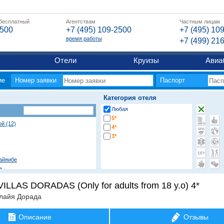
 бесплатный
Агентствам
Частным лицам
2500
+7 (495) 109-2500
+7 (495) 10
время работы
+7 (499) 21
Отели
Круизы
Авиа
ие
Номер заявки
Паспорт
Категория отеля
Любая
5*
ой (12)
4*
3*
айяибе
а
Баваро
ILLAS DORADAS (Only for adults from 18 y.o) 4*
ап Кана
веро Альто
лайя Дорада
а
Описание
Отзывы
го