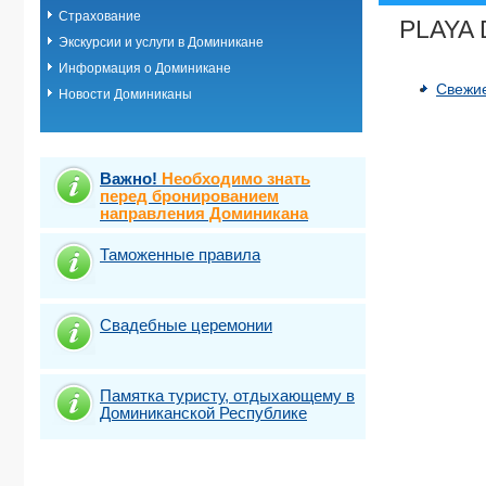
Страхование
Хуан Долио
PLAYA
Экскурсии и услуги в Доминикане
Информация о Доминикане
Свежие
Новости Доминиканы
Важно!
Необходимо знать
перед бронированием
направления Доминикана
Таможенные правила
Свадебные церемонии
Памятка туристу, отдыхающему в
Доминиканской Республике