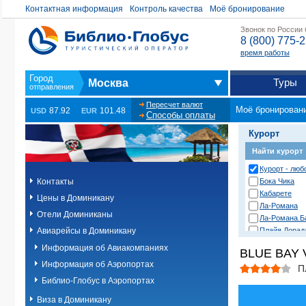
Контактная информация
Контроль качества
Моё бронирование
Звонок по России
8 (800) 775-
время работы
Туры
Москва
Пересчет валют
Моё бронирован
87.92
101.48
USD
EUR
Способы оплаты
Курорт
Найти курорт
Курорт - люб
Контакты
Бока Чика
Кабарете
Цены в Доминикану
Ла-Романа
Отели Доминиканы
Ла-Романа.Б
Авиарейсы в Доминикану
Плайя Дорад
Пунта-Кана.
Информация об Авиакомпаниях
BLUE BAY V
Пунта-Кана.К
Информация об Аэропортах
Пунта-Кана.У
П
Пуэрто-Плат
Библио-Глобус в Аэропортах
Самана
Виза в Доминикану
Санто-Домин