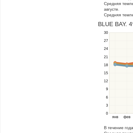
Средняя темпе
through
августе.
items
Средняя темпе
in
a
BLUE BAY. 4*
series.
30
Use
the
27
up
24
and
down
21
keys
18
to
navigate
15
between
12
series.
Use
9
the
6
left
3
and
right
0
янв
фев
keys
to
В течение год
navigate