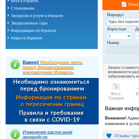
Виза в Израиль
Опис
Страхование
Маршрут
Экскурсии и услуги в Израиле
Экскурсионные туры
Взрослые
Д
Информация об Израиле
Новости Израиля
Номер
Важно!
Необходимо знать
перед бронированием
Запрос стоимости
направления Израиль
возможности разм
забронировать н
Фото-
В
Галерея
Важная инфо
Внимание!
Админ
изменения в усло
Изменения расписания
Отзывы тур
авиарейсов