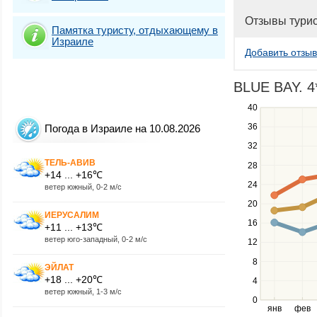
Отзывы тури
Памятка туристу, отдыхающему в
Израиле
Добавить отзыв
BLUE BAY. 4*
40
Use
the
36
Погода в Израиле на 10.08.2026
up
32
and
down
ТЕЛЬ-АВИВ
28
+14 ... +16℃
keys
24
ветер южный, 0-2 м/с
to
navigate
20
ИЕРУСАЛИМ
between
16
+11 ... +13℃
series.
ветер юго-западный, 0-2 м/с
12
Use
the
8
ЭЙЛАТ
left
+18 ... +20℃
4
and
ветер южный, 1-3 м/с
right
0
янв
фев
keys