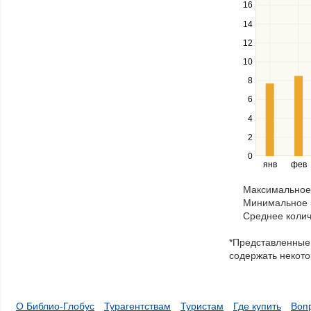
16
and
down
14
keys
12
to
navigate
10
between
8
series.
Use
6
the
4
left
2
and
right
0
янв
фев
keys
to
Максимальное 
navigate
Минимальное к
through
Среднее колич
items
in
*Представленные 
a
содержать некото
series.
О Библио-Глобус
Турагентствам
Туристам
Где купить
Воп