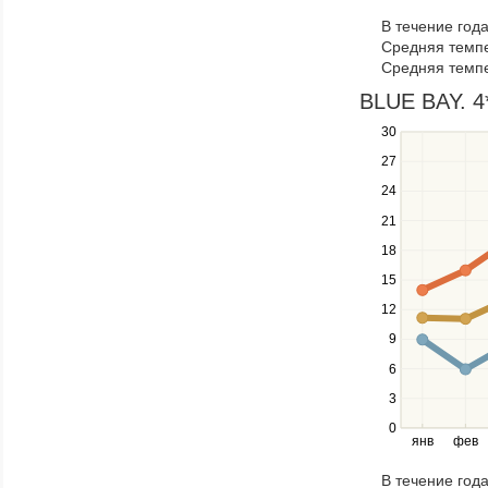
to
В течение год
navigate
Средняя темпе
through
Средняя темпе
items
in
BLUE BAY. 4*
a
30
Use
series.
the
27
up
24
and
down
21
keys
18
to
navigate
15
between
12
series.
Use
9
the
6
left
3
and
right
0
янв
фев
keys
to
В течение год
navigate