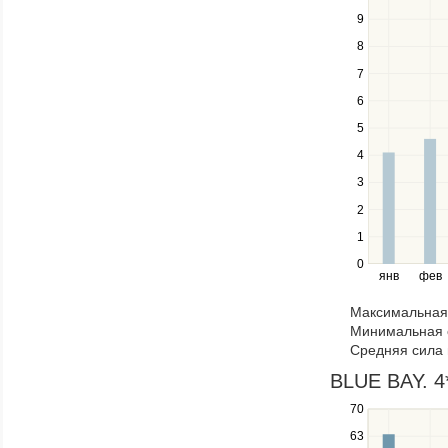
the
in
9
up
a
8
and
series.
down
7
keys
6
to
navigate
5
between
4
series.
Use
3
the
2
left
1
and
right
0
янв
фев
keys
to
Максимальная 
navigate
Минимальная 
through
Средняя сила 
items
in
BLUE BAY. 4
a
70
Use
series.
the
63