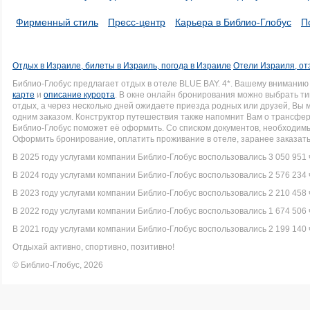
Фирменный стиль
Пресс-центр
Карьера в Библио-Глобус
П
Отдых в Израиле, билеты в Израиль, погода в Израиле
Отели Израиля, от
Библио-Глобус предлагает отдых в отеле BLUE BAY. 4*. Вашему внимани
карте
и
описание курорта
. В окне онлайн бронирования можно выбрать ти
отдых, а через несколько дней ожидаете приезда родных или друзей, Вы
одним заказом. Конструктор путешествия также напомнит Вам о трансфере 
Библио-Глобус поможет её оформить. Со списком документов, необходи
Оформить бронирование, оплатить проживание в отеле, заранее заказать
В 2025 году услугами компании Библио-Глобус воспользовались 3 050 951 
В 2024 году услугами компании Библио-Глобус воспользовались 2 576 234 
В 2023 году услугами компании Библио-Глобус воспользовались 2 210 458 
В 2022 году услугами компании Библио-Глобус воспользовались 1 674 506 
В 2021 году услугами компании Библио-Глобус воспользовались 2 199 140 
Отдыхай активно, спортивно, позитивно!
© Библио-Глобус, 2026