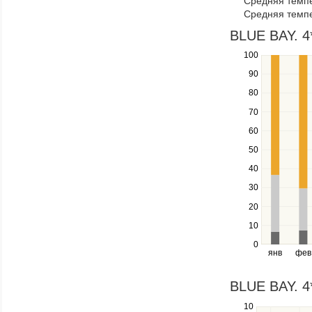
Средняя темпе
through
Средняя темпе
items
in
BLUE BAY. 4*
a
100
Use
series.
the
90
up
80
and
down
70
keys
60
to
navigate
50
between
40
series.
Use
30
the
20
left
10
and
right
0
янв
фев
keys
to
navigate
BLUE BAY. 4*
through
10
Use
items