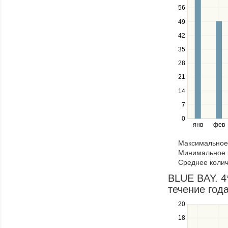
up
56
and
down
49
keys
42
to
navigate
35
between
28
series.
21
Use
the
14
left
7
and
right
0
янв
фев
keys
to
Максимальное 
navigate
Минимальное к
through
Среднее колич
items
in
BLUE BAY. 4
a
течение год
series.
20
Use
the
18
up