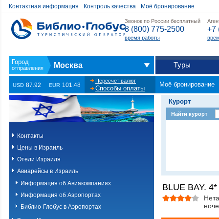
Контактная информация
Контроль качества
Моё бронирование
Звонок по России бесплатный
Аген
8 (800) 775-2500
+7 
время работы
врем
Туры
Москва
Пересчет валют
Моё бронирование
87.92
101.48
USD
EUR
Способы оплаты
Курорт
Найти курорт
Контакты
Цены в Израиль
Отели Израиля
Авиарейсы в Израиль
Информация об Авиакомпаниях
BLUE BAY. 4*
Информация об Аэропортах
Нета
ноче
Библио-Глобус в Аэропортах