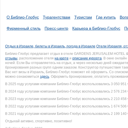
О Библио-Глобус
Турагентствам
Туристам
Где купить
Воп
Фирменный стиль
Пресс-центр
Карьера в Библио-Глобус
П
Отдых в Израиле, билеты в Израиль, погода в Израиле
Отели Израиля, от
Библио-Глобус предлагает отдых в отеле GARDENS JERUSALEM HOTEL & 
отзывы
, расположение отеля
на карте
и
описание курорта
. В окне онлай
ночей. Если Вы отправляетесь на отдых, а через несколько дней ожидает
бронирования разных групп одним заказом. Конструктор путешествия такж
Вас нет визы в Израиль, Библио-Глобус поможет её оформить. Со списк
можно ознакомиться
здесь
. Оформить бронирование, оплатить проживание
В 2025 году услугами компании Библио-Глобус воспользовались 3 050 951 
В 2024 году услугами компании Библио-Глобус воспользовались 2 576 234 
В 2023 году услугами компании Библио-Глобус воспользовались 2 210 458 
В 2022 году услугами компании Библио-Глобус воспользовались 1 674 506 
В 2021 году услугами компании Библио-Глобус воспользовались 2 199 140 
Отдыхай активно, спортивно, позитивно!