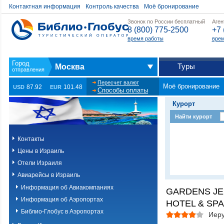
Контактная информация
Контроль качества
Моё бронирование
Звонок по России бесплатный
Аген
8 (800) 775-2500
+7 
время работы
врем
Туры
Москва
Пересчет валют
Моё бронирование
87.92
101.48
USD
EUR
Способы оплаты
Курорт
Найти курорт
Контакты
Цены в Израиль
Отели Израиля
Авиарейсы в Израиль
Информация об Авиакомпаниях
GARDENS J
Информация об Аэропортах
HOTEL & SPA
Библио-Глобус в Аэропортах
Иер