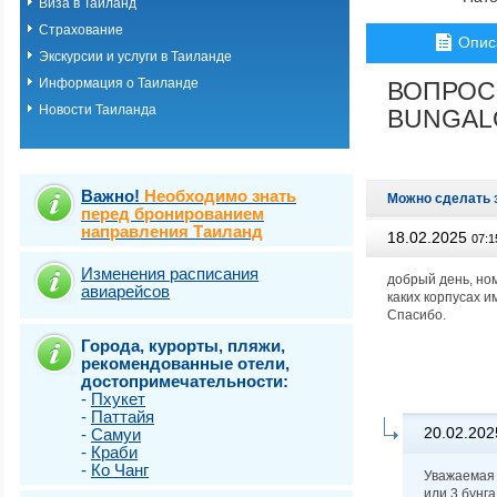
Виза в Таиланд
о.Пхукет. Пляж 
Страхование
о.Пхукет. Пляж 
Опис
о.Пхукет. Пляж 
Экскурсии и услуги в Таиланде
о.Пхукет. Пляж К
Информация о Таиланде
ВОПРОС
о.Пхукет. Пляж 
Новости Таиланда
о.Пхукет. Пляж 
BUNGAL
о.Пхукет. Пляж 
о.Пхукет. Пляж 
о.Пхукет. Пляж 
о.Пхукет. Пляж 
Важно!
Необходимо знать
Можно сделать 
о.Пхукет. Пляж 
перед бронированием
направления Таиланд
о.Пхукет. Пляж 
18.02.2025
07:1
о.Пхукет. Пляж Т
о.Самет
Изменения расписания
добрый день, ном
авиарейсов
о.Самуи
каких корпусах и
о.Чанг
Спасибо.
Города, курорты, пляжи,
рекомендованные отели,
достопримечательности:
-
Пхукет
-
Паттайя
20.02.202
-
Самуи
-
Краби
-
Ко Чанг
Уважаемая 
или 3 бунга