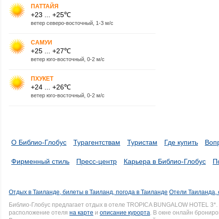
ПАТТАЙЯ
+23 ... +25℃
ветер северо-восточный, 1-3 м/с
САМУИ
+25 ... +27℃
ветер юго-восточный, 0-2 м/с
ПХУКЕТ
+24 ... +26℃
ветер юго-восточный, 0-2 м/с
О Библио-Глобус
Турагентствам
Туристам
Где купить
Воп
Фирменный стиль
Пресс-центр
Карьера в Библио-Глобус
П
Отдых в Таиланде, билеты в Таиланд, погода в Таиланде
Отели Таиланда, 
Библио-Глобус предлагает отдых в отеле TROPICA BUNGALOW HOTEL 3*.
расположение отеля
на карте
и
описание курорта
. В окне онлайн брониро