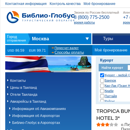
Контактная информация
Контроль качества
Моё бронирование
Звонок по России бесплатный
Аген
8 (800) 775-2500
+7 
время работы
врем
Туры
Москва
Пересчет валют
Моё бронирование
86.59
99.71
USD
EUR
Способы оплаты
Курорт
Найти курорт
Курорт - любой (
Контакты
Бангкок
Као-Лак (Пханг Н
Цены в Таиланд
Краби
Отели Таиланда
Паттайя
Авиарейсы в Таиланд
Районг
Хуа Хин (Ча Ам)
Информация об Авиакомпаниях
TROPICA B
о. Пханган
Информация об Аэропортах
HOTEL 3*
о.Ланта
о.Пхи-Пхи
Библио-Глобус в Аэропортах
о.Пх
о.Пхукет. Другие
Пато