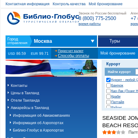
Контактная информация
Контроль качества
Моё бронирование
Звонок по России бесплатный
Аген
8 (800) 775-2500
+7 
время работы
врем
Туры
Москва
Пересчет валют
Моё бронирование
86.59
99.71
USD
EUR
Способы оплаты
Курорт
Найти курорт
Курорт - любой (
Контакты
Бангкок
Као-Лак (Пханг Н
Цены в Таиланд
Краби
Отели Таиланда
Паттайя
Авиарейсы в Таиланд
Районг
Хуа Хин (Ча Ам)
Информация об Авиакомпаниях
SEASIDE JO
о. Пханган
Информация об Аэропортах
BEACH RESO
о.Ланта
о.Пхи-Пхи
Библио-Глобус в Аэропортах
Патт
о.Пхукет. Другие