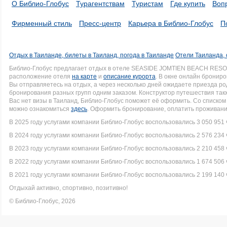
О Библио-Глобус
Турагентствам
Туристам
Где купить
Воп
Фирменный стиль
Пресс-центр
Карьера в Библио-Глобус
П
Отдых в Таиланде, билеты в Таиланд, погода в Таиланде
Отели Таиланда, 
Библио-Глобус предлагает отдых в отеле SEASIDE JOMTIEN BEACH RESO
расположение отеля
на карте
и
описание курорта
. В окне онлайн брониро
Вы отправляетесь на отдых, а через несколько дней ожидаете приезда р
бронирования разных групп одним заказом. Конструктор путешествия такж
Вас нет визы в Таиланд, Библио-Глобус поможет её оформить. Со списк
можно ознакомиться
здесь
. Оформить бронирование, оплатить проживание
В 2025 году услугами компании Библио-Глобус воспользовались 3 050 951 
В 2024 году услугами компании Библио-Глобус воспользовались 2 576 234 
В 2023 году услугами компании Библио-Глобус воспользовались 2 210 458 
В 2022 году услугами компании Библио-Глобус воспользовались 1 674 506 
В 2021 году услугами компании Библио-Глобус воспользовались 2 199 140 
Отдыхай активно, спортивно, позитивно!
© Библио-Глобус, 2026