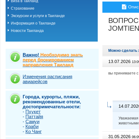
Виза в Таиланд
о.Пхукет. Пляж 
Опис
Страхование
о.Пхукет. Пляж 
о.Пхукет. Пляж 
Экскурсии и услуги в Таиланде
ВОПРОС
о.Пхукет. Пляж К
Информация о Таиланде
о.Пхукет. Пляж 
JOMTIEN
Новости Таиланда
о.Пхукет. Пляж 
о.Пхукет. Пляж 
о.Пхукет. Пляж 
о.Пхукет. Пляж 
Можно сделать 
о.Пхукет. Пляж 
Важно!
Необходимо знать
о.Пхукет. Пляж 
перед бронированием
13.07.2026
13:0
направления Таиланд
о.Пхукет. Пляж 
о.Пхукет. Пляж Т
вы принимаете с 
о.Самет
Изменения расписания
авиарейсов
о.Самуи
о.Чанг
Города, курорты, пляжи,
рекомендованные отели,
14.07.202
достопримечательности:
-
Пхукет
-
Паттайя
Уважаемая 
-
Самуи
животными
-
Краби
-
Ко Чанг
31.05.2026
06:0