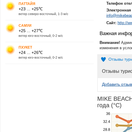
Телефон оте
ПАТТАЙЯ
+23 ... +25℃
Электронная 
ветер северо-восточный, 1-3 м/с
info@mikebeac
Сайт:
http://
САМУИ
+25 ... +27℃
Важная инфо
ветер юго-восточный, 0-2 м/с
Внимание!
Админ
ПХУКЕТ
изменения в усло
+24 ... +26℃
ветер юго-восточный, 0-2 м/с
Отзывы тур
Отзывы тури
Добавить отзыв
MIKE BEACH 
года (°C)
Use
36
the
32.4
up
28.8
and