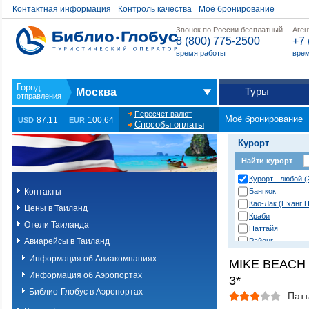
Контактная информация
Контроль качества
Моё бронирование
Звонок по России бесплатный
Аген
8 (800) 775-2500
+7 
время работы
врем
Туры
Москва
Пересчет валют
Моё бронирование
87.11
100.64
USD
EUR
Способы оплаты
Курорт
Найти курорт
Курорт - любой (
Контакты
Бангкок
Као-Лак (Пханг Н
Цены в Таиланд
Краби
Отели Таиланда
Паттайя
Авиарейсы в Таиланд
Районг
Хуа Хин (Ча Ам)
Информация об Авиакомпаниях
MIKE BEACH
о. Пханган
Информация об Аэропортах
3*
о.Ланта
о.Пхи-Пхи
Библио-Глобус в Аэропортах
Патт
о.Пхукет. Другие