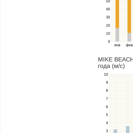
navigate
50
between
40
series.
Use
30
the
20
left
10
and
right
0
янв
фев
keys
to
navigate
MIKE BEACH 
through
года (м/c)
items
in
10
Use
a
the
9
series.
up
8
and
down
7
keys
6
to
navigate
5
between
4
series.
Use
3