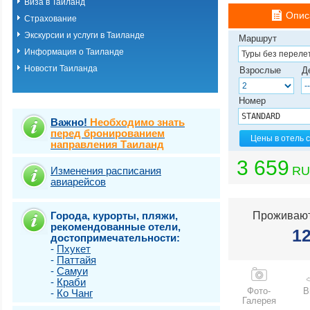
Виза в Таиланд
о.Пхукет. Пляж 
Опис
Страхование
о.Пхукет. Пляж 
о.Пхукет. Пляж 
Экскурсии и услуги в Таиланде
Маршрут
о.Пхукет. Пляж К
Информация о Таиланде
о.Пхукет. Пляж 
Новости Таиланда
о.Пхукет. Пляж 
Взрослые
Д
о.Пхукет. Пляж 
о.Пхукет. Пляж 
Номер
о.Пхукет. Пляж 
о.Пхукет. Пляж 
Важно!
Необходимо знать
о.Пхукет. Пляж 
перед бронированием
Цены в отель 
направления Таиланд
о.Пхукет. Пляж 
о.Пхукет. Пляж Т
3 659
о.Самет
RU
Изменения расписания
авиарейсов
о.Самуи
о.Чанг
Города, курорты, пляжи,
Проживают
рекомендованные отели,
1
достопримечательности:
-
Пхукет
-
Паттайя
-
Самуи
-
Краби
Фото-
В
-
Ко Чанг
Галерея