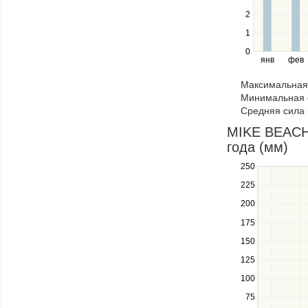
the
2
left
1
and
right
0
янв
фев
keys
to
Максимальная 
navigate
Минимальная 
through
Средняя сила 
items
in
MIKE BEACH 
a
года (мм)
series.
250
Use
the
225
up
200
and
down
175
keys
150
to
navigate
125
between
100
series.
Use
75