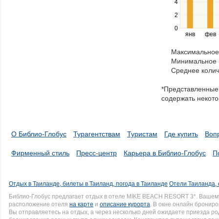
4
left
2
and
right
0
янв
фев
keys
to
Максимальное 
navigate
Минимальное к
through
Среднее колич
items
in
*Представленные 
a
содержать некото
series.
О Библио-Глобус
Турагентствам
Туристам
Где купить
Воп
Фирменный стиль
Пресс-центр
Карьера в Библио-Глобус
П
Отдых в Таиланде, билеты в Таиланд, погода в Таиланде
Отели Таиланда, 
Библио-Глобус предлагает отдых в отеле MIKE BEACH RESORT 3*. Вашем
расположение отеля
на карте
и
описание курорта
. В окне онлайн брониро
Вы отправляетесь на отдых, а через несколько дней ожидаете приезда р