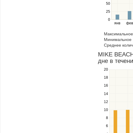
the
50
left
25
and
right
0
янв
фев
keys
to
Максимальное 
navigate
Минимальное к
through
Среднее колич
items
in
MIKE BEACH 
a
дне в течени
series.
20
Use
the
18
up
16
and
down
14
keys
12
to
navigate
10
between
8
series.
Use
6
the