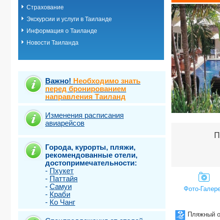
Страхование
о.Пхукет. Пл
о.Пхукет. Пл
Экскурсии и услуги в Таиланде
о.Пхукет. Пл
Информация о Таиланде
о.Пхукет. Пл
Новости Таиланда
о.Пхукет. Пл
о.Пхукет. Пл
о.Пхукет. Пл
о.Пхукет. Пл
о.Пхукет. Пл
Важно!
Необходимо знать
о.Пхукет. Пл
перед бронированием
направления Таиланд
о.Пхукет. Пл
о.Пхукет. Пл
о.Самет
Изменения расписания
авиарейсов
о.Самуи
о.Чанг
П
Города, курорты, пляжи,
рекомендованные отели,
достопримечательности:
-
Пхукет
-
Паттайя
-
Самуи
Фото-Галер
-
Краби
-
Ко Чанг
Пляжный о