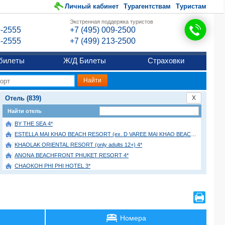
Личный кабинет
Турагентствам
Туристам
Экстренная поддержка туристов
9-2555
+7 (495) 009-2500
6-2555
+7 (499) 213-2500
билеты
Ж/Д Билеты
Страховки
Отель (839)
X
Найти отель
BY THE SEA 4*
ESTELLA MAI KHAO BEACH RESORT (ex. D VAREE MAI KHAO BEACH) 4*
KHAOLAK ORIENTAL RESORT (only adults 12+) 4*
ANONA BEACHFRONT PHUKET RESORT 4*
CHAOKOH PHI PHI HOTEL 3*
CENTARA KARON RESORT 4*
CENTARA RESERVE SAMUI 5*
BEL AIRE RESORT 3*
G HUA HIN RESORT AND MALL 4*
Номера
THE LANTERN RESORT PATONG 4*