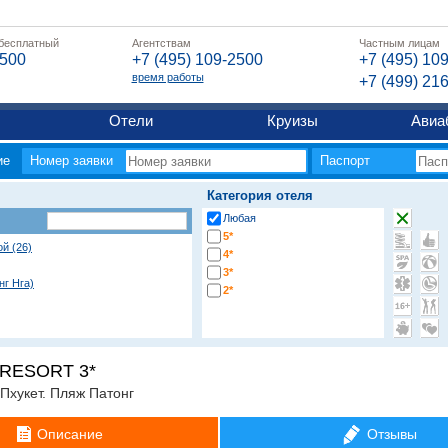
 бесплатный
Агентствам
Частным лицам
2500
+7 (495) 109-2500
+7 (495) 10
время работы
+7 (499) 21
Отели
Круизы
Авиа
ие
Номер заявки
Паспорт
Категория отеля
Любая
5*
ой (26)
4*
3*
нг Нга)
2*
Ам)
RESORT 3*
.Пхукет. Пляж Патонг
угие регионы
Описание
Отзывы
яж Бангтао