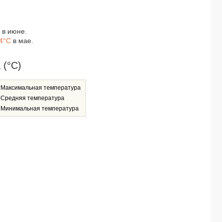
ANDAMAN BEACH SUITES 4*
ANDAMAN CANNACIA RESORT & SPA 4*
CITIN ARMONI PATONG 3*
в июне.
CHAWENG COVE BEACH RESORT 3*
4°C
в мае.
AMARI PHUKET 5*
BEST BELLA PATTAYA 3*
 (°C)
WELCOME PLAZA HOTEL 3*
KHAOLAK BOUTIQUE HERITAGE 3*
Максимальная температура
NAIYANG BEACH HOTEL 3*
Средняя температура
WELCOME JOMTIEN BEACH HOTEL 3*
Минимальная температура
ANDAMAN SEASIDE RESORT 3*
HOLIDAY INN RESORT PHUKET KARON BEACH 4*
KATA SEA BREEZE RESORT 3*
HEMINGWAYS SILK HOTEL 3*
ANANEA BEYOND KHAOLAK (ex. BEYOND RESORT KHAOLAK) 4*
WYNDHAM GARDEN PHUKET KAMALA 4*
THE ANDA MANI KHAOLAK BEACHFRONT VILLAS (only adults 10+) 4*
THE WIND HOTEL 3*
BAAN BOA RESORT 3*
PARADOX RESORT PHUKET 5*
PHI PHI RELAX BEACH RESORT 3*