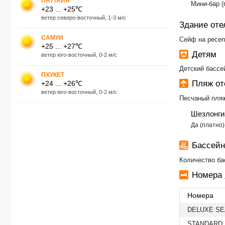
ПАТТАЙЯ
Мини-бар (
+23 ... +25℃
ветер северо-восточный, 1-3 м/с
Здание оте
САМУИ
Сейф на ресеп
+25 ... +27℃
Детям
ветер юго-восточный, 0-2 м/с
Детский бассе
ПХУКЕТ
Пляж о
+24 ... +26℃
ветер юго-восточный, 0-2 м/с
Песчаный пля
Шезлонги
Да (платно)
Бассейн
Количество ба
Номера
Номера
DELUXE SE
STANDARD