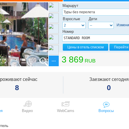
яж Камала
Маршрут
яж Карон
яж Ката
Взрослые
Дети
яж Лаян
Измени
яж Май Хао
яж Най Харн
Номер
яж Най Янг
яж Найтон
яж Панва
Цены в отель списком
Перейти 
яж Патонг
яж Сурин
3 869
RUB
яж Три Транг
роживают сейчас
Заезжают сегодня
8
0
ея
Видео
WebCams
Вопросы
тель