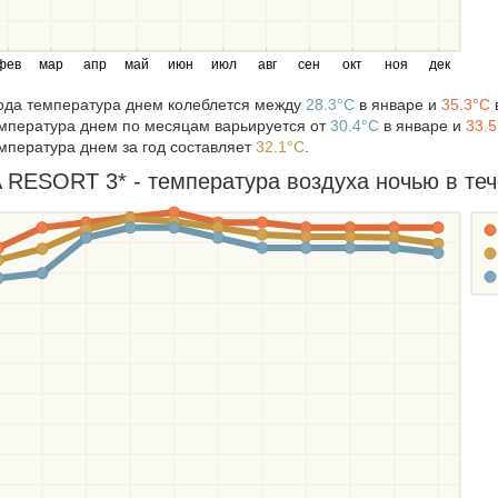
фев
мар
апр
май
июн
июл
авг
сен
окт
ноя
дек
года температура днем колеблется между
28.3°C
в январе и
35.3°C
мпература днем по месяцам варьируется от
30.4°C
в январе и
33.
мпература днем за год составляет
32.1°C
.
RESORT 3* - температура воздуха ночью в тече