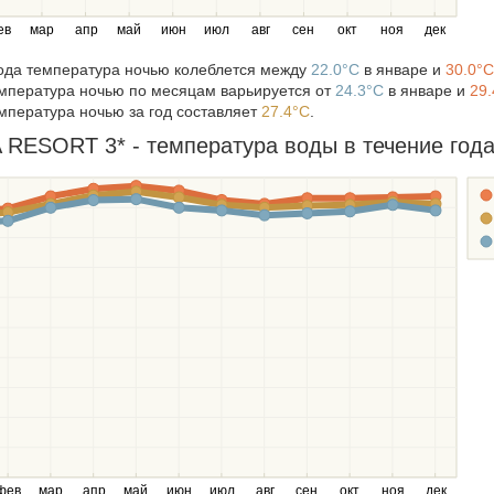
ев
мар
апр
май
июн
июл
авг
сен
окт
ноя
дек
года температура ночью колеблется между
22.0°C
в январе и
30.0°C
мпература ночью по месяцам варьируется от
24.3°C
в январе и
29.
мпература ночью за год составляет
27.4°C
.
RESORT 3* - температура воды в течение года
фев
мар
апр
май
июн
июл
авг
сен
окт
ноя
дек