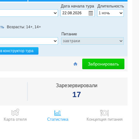
SAMUI RESOTEL BEACH RESORT 4*
Дата начала тура
Длительность
KOKOTEL KHAO LAK SEASCAPE (ex. KHAOLAK GOLDEN PLACE) 3*
SYAMA MANSION PATONG, AN ASPIRA COLLECTION 4*
THE LEAF OCEANSIDE BY KATATHANI 3*
ть
Возрасты: 14+, 14+
MELATI BEACH RESORT & SPA 5*
Питание
FIFTH PATTAYA JOMTIEN 3*
BARCELO COCONUT ISLAND 5*
KIMPTON MAA-LAI BANGKOK 5*
в конструктор тура
BELLA VILLA PRIMA 3*
SPLASH BEACH RESORT 5*
Забронировать
CHANG BURI RESORT & SPA 3*
WATERFRONT SUITES PHUKET BY CENTARA 4*
VAYNA BOUTIQUE KOH CHANG 3*
Зарезервировали
AIYAPURA RESORT & SPA 4*
17
RENAISSANCE PHUKET RESORT & SPA 5*
LANTANA PATTAYA HOTEL & RESORT 4*
AVANI+ HUA HIN RESORT 5*
PATONG LODGE HOTEL 3*
Карта отеля
Статистика
Концепция питания
ROYAL HERITAGE PAVILION 3*
THE LIBRARY 5*
SRI PANWA PHUKET 5*