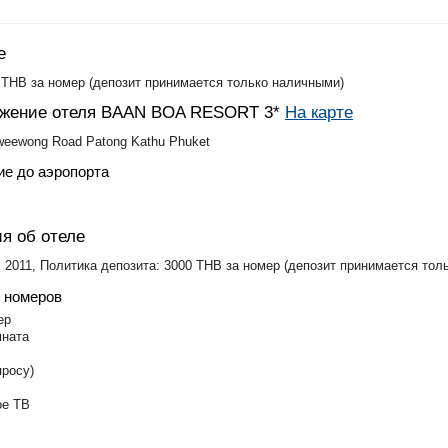
е
THB за номер (депозит принимается только наличными)
ожение отеля BAAN BOA RESORT 3*
На карте
weewong Road Patong Kathu Phuket
ие до аэропорта
я об отеле
: 2011, Политика депозита: 3000 THB за номер (депозит принимается тол
 номеров
ер
мната
просу)
ое ТВ