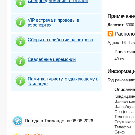
Спецпредложения от отелей
Примечани
VIP встреча и проводы в
аэропортах
​Депозит:
3000 
Распол
Сборы по прибытии на острова
Адрес: 16 Tha
Расстоян
Свадебные церемонии
49 км
Информаци
Памятка туристу, отдыхающему в
Год реновации
Таиланде
Описание
Кондицион
Ванная ко
Ванна/душ
Фен (по за
Телевизор
Погода в Таиланде на 08.08.2026
Спутников
Телефон
Сейф