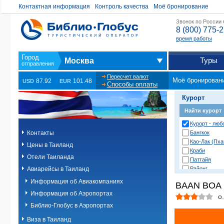
Контактная информация
Контроль качества
Моё бронирование
Звонок по России
8 (800) 775-
время работы
Туры
Москва
Пересчет валют
Моё бронирован
87.92
101.48
USD
EUR
Способы оплаты
Курорт
Найти курорт
Курорт - люб
Контакты
Бангкок
Као-Лак (Пха
Цены в Таиланд
Краби
Отели Таиланда
Паттайя
Авиарейсы в Таиланд
Районг
Хуа Хин (Ча 
Информация об Авиакомпаниях
BAAN BOA 
о. Пханган
Информация об Аэропортах
о.Ланта
о
о.Пхи-Пхи
Библио-Глобус в Аэропортах
о.Пхукет. Др
Виза в Таиланд
о.Пхукет. Пл