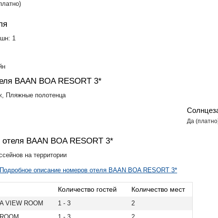
платно)
ля
шн: 1
йн
теля BAAN BOA RESORT 3*
ж, Пляжные полотенца
Солнцез
Да (платно
 отеля BAAN BOA RESORT 3*
ссейнов на территории
Подробное описание номеров отеля BAAN BOA RESORT 3*
Количество гостей
Количество мест
A VIEW ROOM
1 - 3
2
 ROOM
1 - 3
2