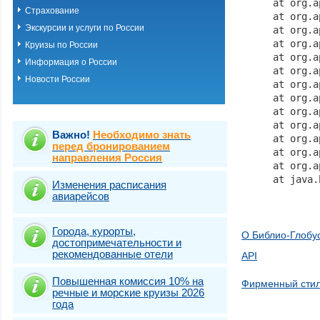
	at org.apache.catalina.core.StandardHostValve.invoke(StandardHostValve.java:135)

Страхование
	at org.apache.catalina.valves.ErrorReportValve.invoke(ErrorReportValve.java:92)

Экскурсии и услуги по России
	at org.apache.catalina.valves.AbstractAccessLogValve.invoke(AbstractAccessLogValve.java:687)

	at org.apache.catalina.core.StandardEngineValve.invoke(StandardEngineValve.java:78)

Круизы по России
	at org.apache.catalina.connector.CoyoteAdapter.service(CoyoteAdapter.java:359)

Информация о России
	at org.apache.coyote.http11.Http11Processor.service(Http11Processor.java:399)

Новости России
	at org.apache.coyote.AbstractProcessorLight.process(AbstractProcessorLight.java:65)

	at org.apache.coyote.AbstractProtocol$ConnectionHandler.process(AbstractProtocol.java:889)

	at org.apache.tomcat.util.net.NioEndpoint$SocketProcessor.doRun(NioEndpoint.java:1735)

	at org.apache.tomcat.util.net.SocketProcessorBase.run(SocketProcessorBase.java:49)

Важно!
Необходимо знать
	at org.apache.tomcat.util.threads.ThreadPoolExecutor.runWorker(ThreadPoolExecutor.java:1191)

перед бронированием
	at org.apache.tomcat.util.threads.ThreadPoolExecutor$Worker.run(ThreadPoolExecutor.java:659)

направления Россия
	at org.apache.tomcat.util.threads.TaskThread$WrappingRunnable.run(TaskThread.java:61)

Изменения расписания
авиарейсов
Города, курорты,
О Библио-Глобу
достопримечательности и
рекомендованные отели
API
Повышенная комиссия 10% на
Фирменный сти
речные и морские круизы 2026
года