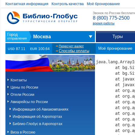
Контактная информация
Контроль качества
Моё бронирование
Звонок по России бесплат
8 (800) 775-2500
время работы
Туры
Москва
Пересчет валют
Моё бронирование
87.11
100.64
USD
EUR
Способы оплаты
java.lang.ArrayI
	at bg.SiteServlet.getId1(SiteServlet.java:5981)

	at bg.SiteServlet.doGet(SiteServlet.java:1045)

	at javax.servlet.http.HttpServlet.service(HttpServlet.java:655)

Контакты
	at javax.servlet.http.HttpServlet.service(HttpServlet.java:764)

Цены по России
	at org.apache.catalina.core.ApplicationFilterChain.internalDoFilter(ApplicationFilterChain.java:227)

Отели России
	at org.apache.catalina.core.ApplicationFilterChain.doFilter(ApplicationFilterChain.java:162)

	at org.apache.tomcat.websocket.server.WsFilter.doFilter(WsFilter.java:53)

Авиарейсы по России
	at org.apache.catalina.core.ApplicationFilterChain.internalDoFilter(ApplicationFilterChain.java:189)

Информация об Авиакомпаниях
	at org.apache.catalina.core.ApplicationFilterChain.doFilter(ApplicationFilterChain.java:162)

Информация об Аэропортах
	at org.apache.catalina.core.StandardWrapperValve.invoke(StandardWrapperValve.java:197)

Библио-Глобус в Аэропортах
	at org.apache.catalina.core.StandardContextValve.invoke(StandardContextValve.java:97)

	at org.apache.catalina.authenticator.AuthenticatorBase.invoke(AuthenticatorBase.java:540)

Виза в Россию