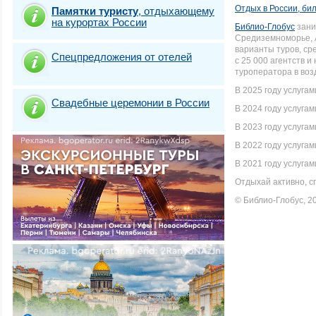
Отдых в России, бил
Памятки туристу
,
отдыхающему
на курортах России
Библио-Глобус
зани
Средиземноморье, 
варианты туров, ср
Спецпредложения от отелей
с 25 000 агентств 
туроператора в во
В 2025 году услуга
Свадебные церемонии в России
В 2024 году услуга
В 2023 году услуга
В 2022 году услуга
В 2021 году услуга
Отдыхай активно, с
© Библио-Глобус, 2