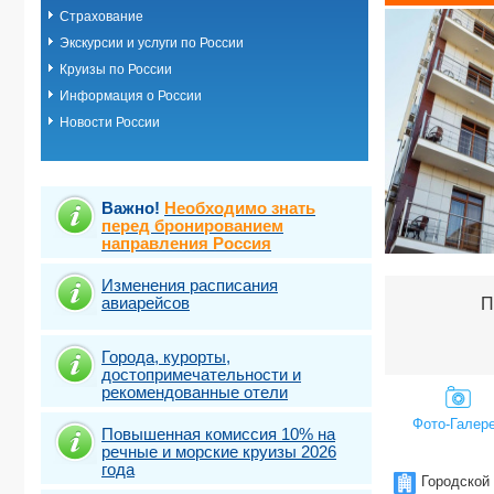
Страхование
Архыз
Астраханска
Экскурсии и услуги по России
Астрахань
Круизы по России
Байкал
Информация о России
Барнаул
Благовещенс
Новости России
Владивосток
Владикавказ
Владимир
Волгоград
Важно!
Необходимо знать
Волгоградска
перед бронированием
Вологодская
направления Россия
Воронежская
Геленджик
Изменения расписания
Геленджик (
авиарейсов
П
Геленджик (Б
Геленджик (Д
Города, курорты,
Геленджик (
достопримечательности и
Геленджик (К
рекомендованные отели
Грозный
Домбай
Фото-Галер
Повышенная комиссия 10% на
Екатеринбур
речные и морские круизы 2026
Ессентуки
года
Железноводс
Городской
Ивановская 