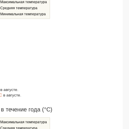
Максимальная температура
МИТИНО, отель 3*
Средняя температура
МОРСКИЕ РИФЫ, пансионат 3*
Минимальная температура
ТИХОНОВ НА ОРДЫНКЕ, отель 3*
СПУТНИК, гостевой дом -*
ПЕТЕРБУРГ, гостиница -*
ХАРТМАН, гостиница 4*
ТРИ И, гостевой дом -*
РИЛАС, гостиница 4*
AXEL HOTEL, отель 1*
AZIMUT ЗДОРОВЬЕ ДОЛИНА НАРЗАНОВ, санаторий (лечение детей с 4 лет) 4*
ПЯТИГОРСКИЙ НАРЗАН, санаторий -*
ГАЛЕРЕЯ ПАЛАС, санаторий 3*
ДИАНА, гостевой дом -*
ЭСТЕТ, отель -*
в августе.
КСЮША, гостевой дом -*
C
в августе.
ИСКРА, парк-отель 3*
ЦЕЛЕБНЫЙ КЛЮЧ, санаторий (лечение с 4х лет) -*
САНВИЛЬ ПРИМОРСКИЙ ALL INCLUSIVE, курортный отель (ex. ПРИМОРСКИЙ и 
в течение года (°C)
КРИСТАЛЛ АППАРТ, отель (ex. CRYSTAL DELUXE HOTEL, отель) -*
SEA GALAXY, отель 4*
Максимальная температура
КАЗАХСТАН, санаторий (лечение детей с 4 лет) -*
Средняя температура