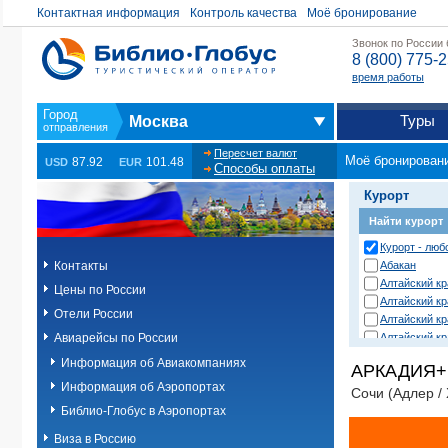
Контактная информация
Контроль качества
Моё бронирование
Звонок по России
8 (800) 775-
время работы
Туры
Москва
Пересчет валют
Моё бронирован
87.92
101.48
USD
EUR
Способы оплаты
Курорт
Найти курорт
Курорт - люб
Контакты
Абакан
Алтайский кр
Цены по России
Алтайский кр
Отели России
Алтайский кр
Авиарейсы по России
Алтайский к
Анапа
Информация об Авиакомпаниях
АРКАДИЯ+, 
Анапа (Благ
Информация об Аэропортах
Сочи (Адлер / 
Анапа (Витяз
Анапа (Пионе
Библио-Глобус в Аэропортах
Анапа (Сукко
Виза в Россию
Архангельск