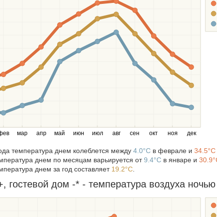
риус/Имеретинский курорт)
альный)
ласть
га/Лермонтово/бухта Инал)
г / Агой / Тюменский)
омихайловский)
инка)
и / Дедеркой)
фев
мар
апр
май
июн
июл
авг
сен
окт
ноя
дек
ласть
бласть
года температура днем колеблется между
4.0°C
в феврале и
34.5°C
мпература днем по месяцам варьируется от
9.4°C
в январе и
30.9°
мпература днем за год составляет
19.2°C
.
 гостевой дом -* - температура воздуха ночью 
 край