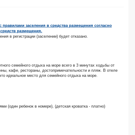
МОСКОВЬЕ, гостиница 3*
МЕЛИССА, гостиница 4*
АТЛАНТИК-2, гостевой дом -*
КУБАНЬ, пансионат -*
с правилами заселения в средства размещения согласно
ВИКТОРИЯ, санаторий (дети принимаются с 5 лет) -*
 средств размещения.
ТЕРРИТОРИЯ ЖИЗНИ, мини-отель -*
ия в регистрации (заселении) будет отказано.
МИХАИЛ СТРОГОВ, отель 3*
VODA, спа-отель 5*
АПАРТАМЕНТЫ ВАЛЬСЕТ ЦЕНТР, отель 4*
ДОМ ТУРИСТА, гостиница 3*
ТИХАЯ ГАВАНЬ, отель -*
тного семейного отдыха на море всего в 3 минутах ходьбы от
зины, кафе, рестораны, достопримечательности и пляж. В отеле
ОПТИМА, гостевой дом -*
 это идеальное место для семейного отдыха на море.
ЯМАЛ, гостиница -*
АМУРСКИЙ, отель 5*
ДЕЛЬМОНТ, гостиничный комплекс 3*
У АЛЕКСАНДРА, гостевой дом -*
SUNRISE HILL, отель 4*
ми (один ребенок в номере), (детская кроватка - платно)
НАДЕЖДА, санаторий -*
А-ОТЕЛЬ ФОНТАНКА 3*
МАГАДАН, санаторий (лечение детей с 5 лет) 3*
УФА-АСТОРИЯ, гостиница 4*
ВИТА, гостевой дом (размещение детей с 2х лет) -*