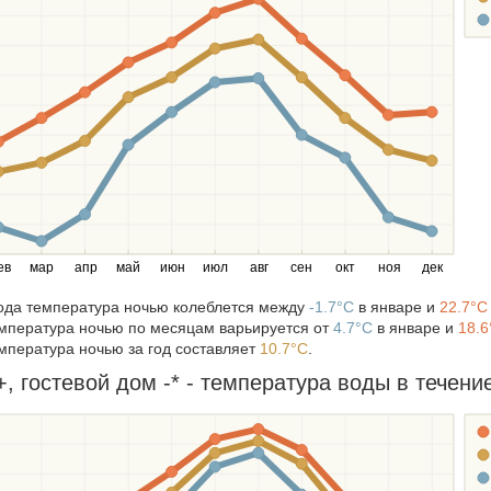
еспублика
еспублика
ые туры в Калининград
ые туры в Санкт-Петербург
ые туры на Байкал
ые туры по Красноярскому краю
инск
 область
ев
мар
апр
май
июн
июл
авг
сен
окт
ноя
дек
года температура ночью колеблется между
-1.7°C
в январе и
22.7°C
мпература ночью по месяцам варьируется от
4.7°C
в январе и
18.6
мпература ночью за год составляет
10.7°C
.
 гостевой дом -* - температура воды в течение