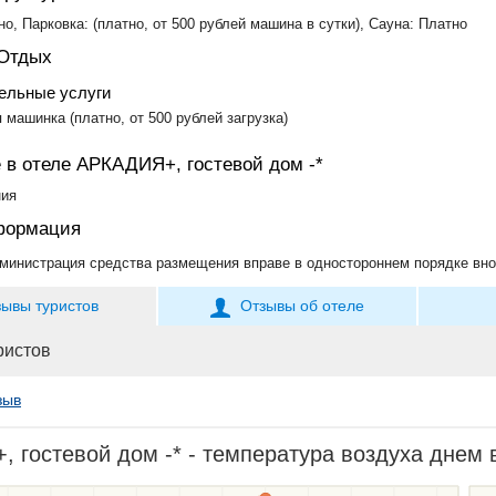
Алтай. Чемальский район
но, Парковка: (платно, от 500 рублей машина в сутки), Сауна: Платно
Башкортостан
Бурятия
 Отдых
Дагестан
ельные услуги
Карелия
Мордовия
я машинка (платно, от 500 рублей загрузка)
Северная Осетия - Алания
Татарстан
 в отеле АРКАДИЯ+, гостевой дом -*
атарстан. Елабуга
ону
ния
бласть
формация
министрация средства размещения вправе в одностороннем порядке вно
бласть
бург
зывы туристов
Отзывы об отеле
ристов
обл.
 область
/ Хоста)
зыв
е / Якорная Щель)
с / Лоо)
 гостевой дом -* - температура воздуха днем в
ая Поляна.верхний уровень)
ая Поляна.нижний уровень)
вское)