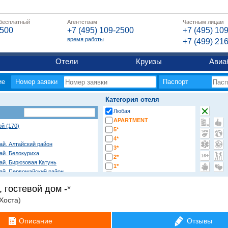
 бесплатный
Агентствам
Частным лицам
2500
+7 (495) 109-2500
+7 (495) 10
время работы
+7 (499) 21
Отели
Круизы
Авиа
ие
Номер заявки
Паспорт
Категория отеля
Любая
APARTMENT
ой (170)
5*
4*
ай. Алтайский район
3*
ай. Белокуриха
2*
ай. Бирюзовая Катунь
1*
рай. Первомайский район
-*
гостевой дом -*
овещенская)
Хоста)
ево)
рский проспект)
)
Описание
Отзывы