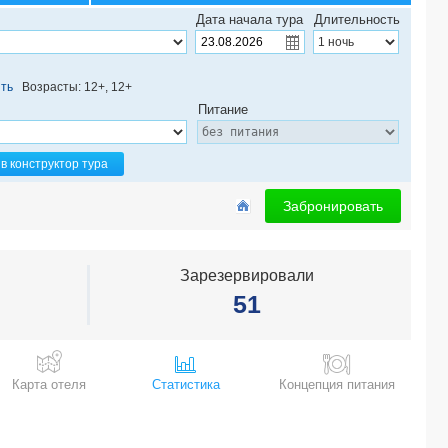
АПАРТ-ОТЕЛЬ М97, гостиница 3*
Дата начала тура
Длительность
ИМПЕРИАЛ, отель 2*
ОТЕЛЬ ОЗЕРНЫЙ, гостиница -*
GURZUF SUNRISE, отель -*
ть
Возрасты: 12+, 12+
АРТКОРТ МОСКВА ЦЕНТР (бывш. COURTYARD BY MARRIOTT), гостиница 4*
Питание
АКВАМАРИН, гостевой дом -*
РАЙКИН PLAZA, гостиница 4*
ШЕРИ ХОЛЛ, гостиница 4*
в конструктор тура
КОМФОРТ, гостевой дом -*
GENTALION, отель 4*
Забронировать
ОЛИМПИЯ, отель -*
РОДИНА, пансионат 4*
NIHAO, отель 4*
Зарезервировали
НАУМОВ СРЕТЕНКА, гостиница 3*
51
АПАРТАМЕНТЫ ВАЛЬСЕТ ПРЕМИУМ, отель 4*
ЭНЕРГЕТИК, пансионат 2*
ПЕТРОВСКИЙ ПУТЕВОЙ ДВОРЕЦ, отель 5*
ПАССАЖ, отель -*
Карта отеля
Статистика
Концепция питания
АЛМ ХАУС, гостевой дом -*
КАГАНАТ, отель 3*
ЮЖНЫЙ, пансионат 2*