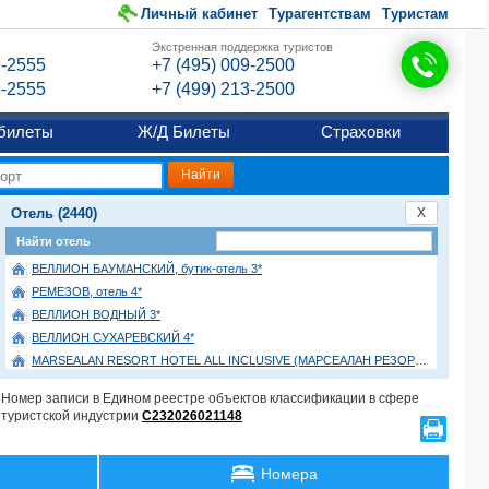
Личный кабинет
Турагентствам
Туристам
Экстренная поддержка туристов
9-2555
+7 (495) 009-2500
6-2555
+7 (499) 213-2500
билеты
Ж/Д Билеты
Страховки
Отель (2440)
X
Найти отель
ВЕЛЛИОН БАУМАНСКИЙ, бутик-отель 3*
РЕМЕЗОВ, отель 4*
ВЕЛЛИОН ВОДНЫЙ 3*
ВЕЛЛИОН СУХАРЕВСКИЙ 4*
ВЕЛЛИОН ПАВЕЛЕЦКАЯ 3*
Номер записи в Едином реестре объектов классификации в сфере
НИВА, гостевой дом (размещение детей с 3-х лет) -*
туристской индустрии
С232026021148
ПАРУС, ГК (корпус "Спортивный") 3*
PEGASAS 3*
Номера
КОНЦЕРТ НА ТАГАНСКОЙ, отель 2*