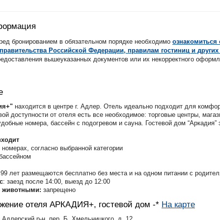
формация
бласть
ед бронированием в обязательном порядке необходимо
ознакомиться 
правительства Российской Федерации, правилам гостиниц и других
редоставления вышеуказанных документов или их некорректного оформлен
ская область
кая область. Балтийск
кая область. Зеленоградск
кая область. Пионерский
е
кая область. Светлогорск
ия+"
находится в центре г. Адлер. Отель идеально подходит для комфор
ская область. Янтарный
вой доступности от отеля есть все необходимое: торговые центры, мага
кая область.Куршская коса.
удобные номера, бассейн с подогревом и сауна. Гостевой дом “Аркадия”
кая область.Куршская коса.
входит
бласть
в номерах, согласно выбранной категории
 бассейном
край
.99 лет размещаются бесплатно без места и на одном питании с родителя
 область
с
: заезд после 14:00, выезд до 12:00
с животными:
запрещено
л.
жение отеля АРКАДИЯ+, гостевой дом -*
На карте
, Адлерский р-н, пер. Б. Хмельницкого, д. 12