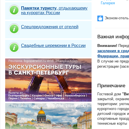
Железноводск
Галерея
Памятки туристу
,
отдыхающему
Ивановская обл
на курортах России
Ижевск
Эконом-отель
Иркутск
Иркутская облас
Спецпредложения от отелей
Йошкар-Ола
Казань
Важная инфо
Калининград
Калининградская
Свадебные церемонии в России
Внимание!
Перед
Калининградская
заселения в сре
Балтийск
Федерации, прав
Калининградская
В случае не пред
Зеленоградск
регистрации (засе
Калининградская
Пионерский
Калининградская
Светлогорск
Примечание
Калининградская
Янтарный
Гостевой дом
"Ви
Калининградская
закрытой, охраня
область.Куршска
территории: уютн
Калининградская
курортного город
область.Куршска
детский городок 
Калужская облас
спортивные празд
Камчатский край
теннисные корты
Кемерово