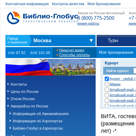
Контактная информация
Контроль качества
Моё бронирование
Звонок по России бесплатный
Аген
8 (800) 775-2500
+7 
время работы
врем
Туры
Москва
Пересчет валют
Моё бронирование
87.92
101.48
USD
EUR
Способы оплаты
Курорт
Найти курорт
Курорт - любой (
Контакты
Абакан
Алтайский край.
Цены по России
Алтайский край.
Отели России
Алтайский край.
Авиарейсы по России
Алтайский край.
район
Информация об Авиакомпаниях
ВИТА, гостев
Анапа
Информация об Аэропортах
Анапа (Благовещ
(размещение 
Анапа (Витязево
Библио-Глобус в Аэропортах
лет) -*
Анапа (Пионерск