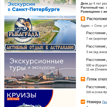
Кемеровская об
Дети
до 4 лет ра
Киров
Расчетный час
: 
Кировская обл.
Размещение с ж
Кисловодск
Расположен
Краснодар
Красноярск
Адрес: г. Сочи, у
Красноярский кр
Круизы
Расстояние 
Крым (Большая 
7 км (аэропорт
Профессорский 
Крым (Большая 
Расстояние 
Маяк-Партенит
3 км (жд вокз
Крым (Большая 
Семидворье-Кан
Расстояние 
Крым (Большая Я
Алупка
500 м (Курорт
Крым (Большая Я
11 км (Олимпи
Ласпи
Крым (Восточный
Пляж отеля
Крым (Западный 
Евпатория-Заоз
Расстояние 
Крым (Западный 
Новофедоровка-
500 м (пляж Фр
Крым (Западный 
Мирный
Номера
Под
Крым (Западный 