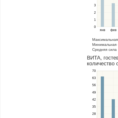
series.
Use
3
the
2
left
1
and
right
0
янв
фев
keys
to
Максимальная 
navigate
Минимальная 
through
Средняя сила 
items
in
ВИТА, гостев
a
количество 
series.
70
Use
the
63
up
56
and
down
49
keys
42
to
navigate
35
between
28
series.