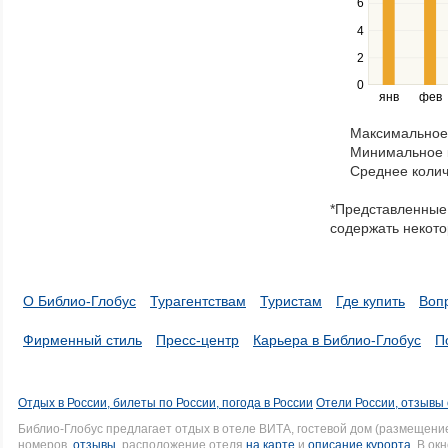
Use
6
the
4
left
2
and
right
0
янв
фев
keys
to
Максимальное 
navigate
Минимальное к
through
Среднее колич
items
in
*Представленные 
a
содержать некото
series.
О Библио-Глобус
Турагентствам
Туристам
Где купить
Воп
Фирменный стиль
Пресс-центр
Карьера в Библио-Глобус
П
Отдых в России, билеты по России, погода в России
Отели России, отзывы 
Библио-Глобус предлагает отдых в отеле ВИТА, гостевой дом (размещени
номеров,
отзывы
, расположение отеля
на карте
и
описание курорта
. В ок