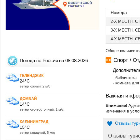
*
Севастополь-Уч
Крым (Западный 
Черноморское-О
Номера
Крым (Централь
2-Х МЕСТН. С
Курганская обл.
Ленинградская о
3-Х МЕСТН. 
Магнитогорск
Махачкала
4-Х МЕСТН. 
Мирный
Москва
Общее количество
Мурманск
Спорт / О
Погода по России на 08.08.2026
Мурманская обл
Нальчик
Дополнител
Нерюнгри
ГЕЛЕНДЖИК
​- библиотека
Нижневартовск
24°C
- комната для
Нижнекамск
ветер южный, 2 м/с
Нижний Новгоро
Новокузнецк
Важная инфо
ДОМБАЙ
Новосибирск
14°C
Внимание!
Админ
Новосибирская 
ветер юго-восточный, 1 м/с
изменения в усло
Новый Уренгой
Ноябрьск
КАЛИНИНГРАД
Отзывы тур
Омск
15°C
Оренбург
ветер западный, 5 м/с
Орск
Отзывы тури
Пенза