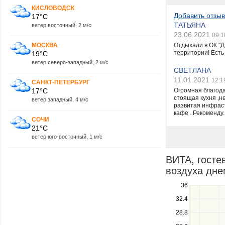
КИСЛОВОДСК
Пензенская обла
Добавить отзыв
17°C
Пермский край
ТАТЬЯНА
ветер восточный, 2 м/с
Пермь
23.06.2021
09:1
Петрозаводск
МОСКВА
Петропавловск -
Отдыхали в ОК "Д
территории! Есть
19°C
Подмосковье
ветер северо-западный, 2 м/с
Приморский кра
СВЕТЛАНА
Приэльбрусье
11.01.2021
12:1
Псковская облас
САНКТ-ПЕТЕРБУРГ
17°C
Пятигорск
Огромная благода
стоящая кухня ,н
Республика Ады
ветер западный, 4 м/с
развитая инфраст
Республика Алт
кафе . Рекоменду..
район
СОЧИ
Республика Алта
21°C
район
ветер юго-восточный, 1 м/с
Республика Баш
Республика Бур
ВИТА, госте
Республика Даге
Республика Кар
воздуха днем
Республика Мор
Use
36
Республика Севе
Алания
the
32.4
Республика Тата
up
28.8
Республика Тата
and
Ростов-на-Дону
down