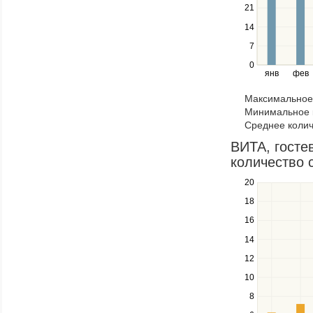
21
Use
the
14
left
7
and
right
0
янв
фев
keys
to
Максимальное 
navigate
Минимальное к
through
Среднее колич
items
in
ВИТА, гостев
a
количество 
series.
20
Use
the
18
up
16
and
down
14
keys
12
to
navigate
10
between
8
series.